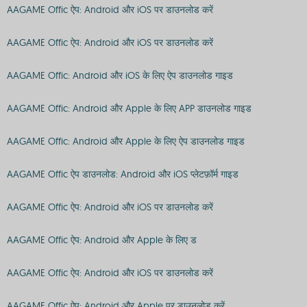
AAGAME Offic ऐप: Android और iOS पर डाउनलोड करें
AAGAME Offic ऐप: Android और iOS पर डाउनलोड करें
AAGAME Offic: Android और iOS के लिए ऐप डाउनलोड गाइड
AAGAME Offic: Android और Apple के लिए APP डाउनलोड गाइड
AAGAME Offic: Android और Apple के लिए ऐप डाउनलोड गाइड
AAGAME Offic ऐप डाउनलोड: Android और iOS प्लेटफ़ॉर्म गाइड
AAGAME Offic ऐप: Android और iOS पर डाउनलोड करें
AAGAME Offic ऐप: Android और Apple के लिए ड
AAGAME Offic ऐप: Android और iOS पर डाउनलोड करें
AAGAME Offic ऐप: Android और Apple पर डाउनलोड करें