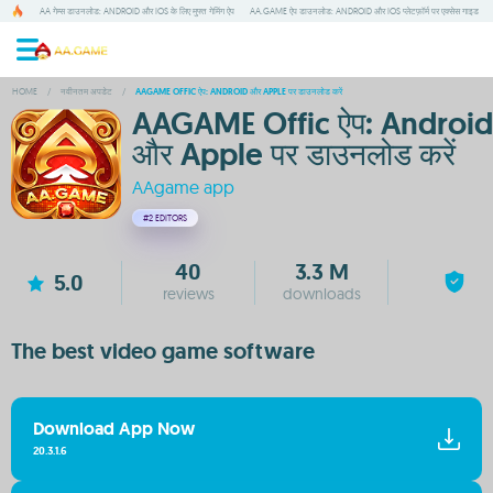
AA गेम्स डाउनलोड: ANDROID और IOS के लिए मुफ्त गेमिंग ऐप
AA.GAME ऐप डाउनलोड: ANDROID और IOS प्लेटफ़ॉर्म पर एक्सेस गाइड
HOME
/
नवीनतम अपडेट
/
AAGAME OFFIC ऐप: ANDROID और APPLE पर डाउनलोड करें
AAGAME Offic ऐप: Android
और Apple पर डाउनलोड करें
AAgame app
#2
EDITORS
40
3.3 M
5.0
reviews
downloads
The best video game software
Download App Now
20.3.1.6