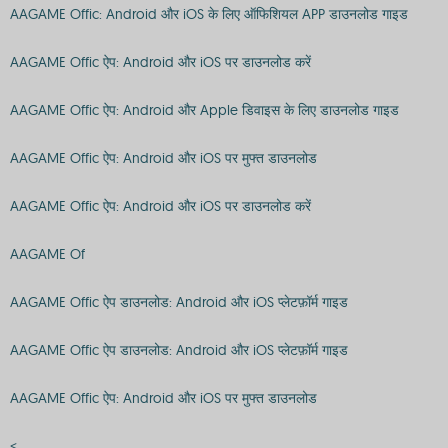
AAGAME Offic: Android और iOS के लिए ऑफिशियल APP डाउनलोड गाइड
AAGAME Offic ऐप: Android और iOS पर डाउनलोड करें
AAGAME Offic ऐप: Android और Apple डिवाइस के लिए डाउनलोड गाइड
AAGAME Offic ऐप: Android और iOS पर मुफ्त डाउनलोड
AAGAME Offic ऐप: Android और iOS पर डाउनलोड करें
AAGAME Of
AAGAME Offic ऐप डाउनलोड: Android और iOS प्लेटफ़ॉर्म गाइड
AAGAME Offic ऐप डाउनलोड: Android और iOS प्लेटफ़ॉर्म गाइड
AAGAME Offic ऐप: Android और iOS पर मुफ्त डाउनलोड
<