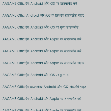
AAGAME Offic ऐप: Android और iOS पर डाउनलोड करें
AAGAME Offic: Android और iOS के लिए ऐप डाउनलोड गाइड
AAGAME Offic ऐप: Android और iOS पर मुफ्त डाउनलोड
AAGAME Offic ऐप: Android और Apple पर डाउनलोड करें
AAGAME Offic ऐप: Android और Apple पर डाउनलोड करें
AAGAME Offic ऐप: Android और Apple पर डाउनलोड गाइड
AAGAME Offic ऐप: Android और iOS पर मुफ्त डा
AAGAME Offic ऐप डाउनलोड: Android और iOS प्लेटफ़ॉर्म गाइड
AAGAME Offic ऐप: Android और Apple पर डाउनलोड करें
AAGAME Offic ऐप: Android और Apple पर डाउनलोड करें