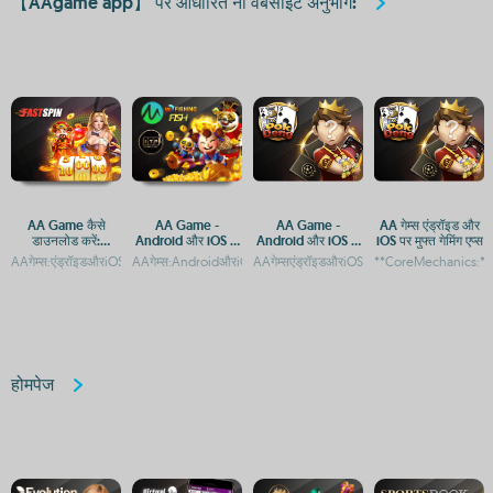
【AAgame app】 पर आधारित नौ वेबसाइट अनुभाग:
AA Game कैसे
AA Game -
AA Game -
AA गेम्स एंड्रॉइड और
डाउनलोड करें:
Android और iOS के
Android और iOS के
iOS पर मुफ्त गेमिंग एप्स
Android और iOS
लिए मुफ्त डाउनलोड
लिए मुफ्त डाउनलोड
AAगेम्स:एंड्रॉइडऔरiOSपरमुफ्तगेमिंगकाआनंदAAGame:AndroidऔरiOSपरमुफ्तमेंडाउनलोडकरेंऔरखेल
AAगेम्स:AndroidऔरiOSपरमुफ्तगेमिंगकाआनंदAAगेम्सडाउनलोडकरें:Androi
AAगेम्सएंड्रॉइडऔरiOSपरमुफ्तमेंखेलनेकेलिएडाउनल
**CoreMechanics:**
गाइड
और प्ले
होमपेज