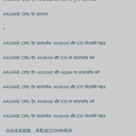
AAGAME Offic ऐप डाउनल
<
AAGAME Offic ऐप डाउनलोड: Android और iOS प्लेटफ़ॉर्म गाइड
AAGAME Offic ऐप: Android और iOS पर डाउनलोड करें
AAGAME Offic ऐप: Android और Apple पर डाउनलोड करें
AAGAME Offic ऐप डाउनलोड: Android और iOS प्लेटफ़ॉर्म गाइड
AAGAME Offic ऐप: Android और iOS पर डाउनलोड करें
AAGAME Offic ऐप डाउनलोड: Android और iOS प्लेटफ़ॉर्म गाइड
- 自由改装舰船，搭配超过200种模块