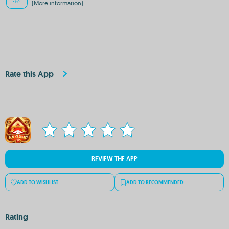
(More information)
Rate this App
REVIEW THE APP
ADD TO WISHLIST
ADD TO RECOMMENDED
Rating