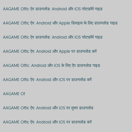
AAGAME Offic ऐप डाउनलोड: Android और iOS प्लेटफ़ॉर्म गाइड
AAGAME Offic ऐप: Android और Apple डिवाइस के लिए डाउनलोड गाइड
AAGAME Offic ऐप डाउनलोड: Android और iOS प्लेटफ़ॉर्म गाइड
AAGAME Offic ऐप: Android और Apple पर डाउनलोड करें
AAGAME Offic: Android और iOS के लिए ऐप डाउनलोड गाइड
AAGAME Offic ऐप: Android और iOS पर डाउनलोड करें
AAGAME Of
AAGAME Offic ऐप: Android और iOS पर मुफ्त डाउनलोड
AAGAME Offic ऐप: Android और iOS पर डाउनलोड करें