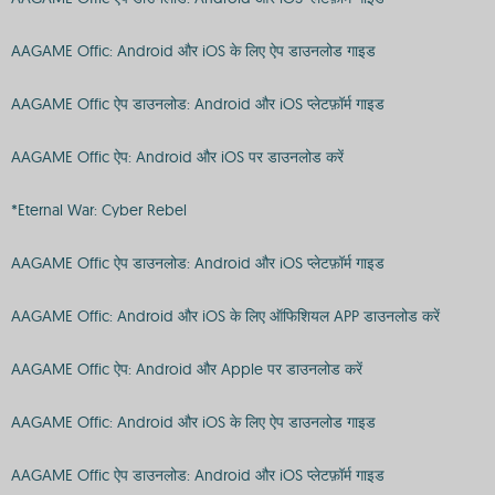
AAGAME Offic: Android और iOS के लिए ऐप डाउनलोड गाइड
AAGAME Offic ऐप डाउनलोड: Android और iOS प्लेटफ़ॉर्म गाइड
AAGAME Offic ऐप: Android और iOS पर डाउनलोड करें
*Eternal War: Cyber Rebel
AAGAME Offic ऐप डाउनलोड: Android और iOS प्लेटफ़ॉर्म गाइड
AAGAME Offic: Android और iOS के लिए ऑफिशियल APP डाउनलोड करें
AAGAME Offic ऐप: Android और Apple पर डाउनलोड करें
AAGAME Offic: Android और iOS के लिए ऐप डाउनलोड गाइड
AAGAME Offic ऐप डाउनलोड: Android और iOS प्लेटफ़ॉर्म गाइड