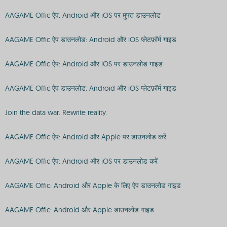
AAGAME Offic ऐप: Android और iOS पर मुफ्त डाउनलोड
AAGAME Offic ऐप डाउनलोड: Android और iOS प्लेटफ़ॉर्म गाइड
AAGAME Offic ऐप: Android और iOS पर डाउनलोड गाइड
AAGAME Offic ऐप डाउनलोड: Android और iOS प्लेटफ़ॉर्म गाइड
Join the data war. Rewrite reality.
AAGAME Offic ऐप: Android और Apple पर डाउनलोड करें
AAGAME Offic ऐप: Android और iOS पर डाउनलोड करें
AAGAME Offic: Android और Apple के लिए ऐप डाउनलोड गाइड
AAGAME Offic: Android और Apple डाउनलोड गाइड