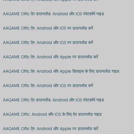
AAGAME Offic ऐप डाउनलोड: Android और iOS प्लेटफ़ॉर्म गाइड
AAGAME Offic ऐप: Android और iOS पर डाउनलोड करें
AAGAME Offic ऐप: Android और iOS पर डाउनलोड करें
AAGAME Offic ऐप: Android और Apple पर डाउनलोड करें
AAGAME Offic ऐप: Android और Apple डिवाइस के लिए डाउनलोड गाइड
AAGAME Offic ऐप: Android और iOS पर डाउनलोड करें
AAGAME Offic ऐप डाउनलोड: Android और iOS प्लेटफ़ॉर्म गाइड
AAGAME Offic: Android और iOS के लिए ऐप डाउनलोड गाइड
AAGAME Offic ऐप: Android और Apple पर डाउनलोड करें