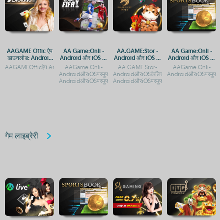
AAGAME Offic ऐप
AA Game:Onli -
AA.GAME:Stor -
AA Game:Onli -
डाउनलोड: Android
Android और iOS पर
Android और iOS पर
Android और iOS पर
और iOS प्लेटफ़ॉर्म
मुफ्त गेमिंग एपीके
मुफ्त गेम्स डाउनलोड
मुफ्त गेमिंग एप्स
AAGAMEOfficऐप:AndroidऔरiOSपरमुफ्तडाउनलोडAAGAMEOfficऐप:AndroidऔरAppleपर
AAGame:Onli-
AA.GAME:Stor-
AAGame:Onli-
गाइड
करें
AndroidऔरiOSपरमुफ्तगेमिंगऐपAAGame:Onli-
AndroidऔरiOSकेलिएमुफ्तगेमडाउनलोडAA.GAM
AndroidऔरiOSपरमुफ्त
AndroidऔरiOSपरमुफ्तगेमिंगएप्लिकेशनAAG
AndroidऔरiOSपरमुफ्तगेम्सडाउनलो
गेम लाइब्रेरी