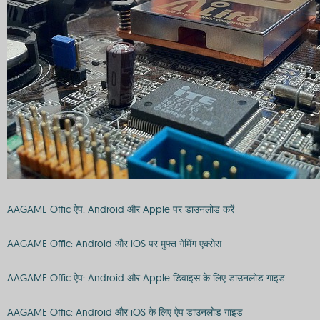
AAGAME Offic ऐप: Android और Apple पर डाउनलोड करें
AAGAME Offic: Android और iOS पर मुफ्त गेमिंग एक्सेस
AAGAME Offic ऐप: Android और Apple डिवाइस के लिए डाउनलोड गाइड
AAGAME Offic: Android और iOS के लिए ऐप डाउनलोड गाइड