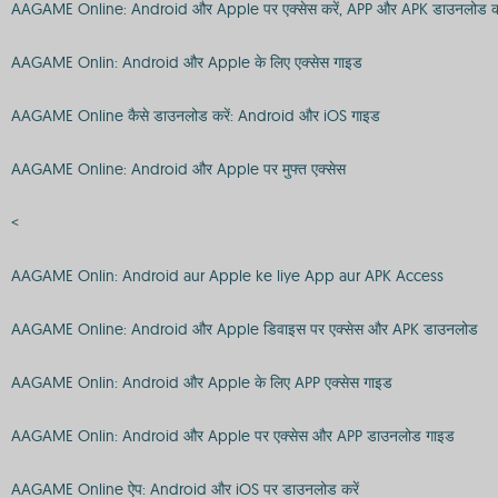
AAGAME Online: Android और Apple पर एक्सेस करें, APP और APK डाउनलोड कर
AAGAME Onlin: Android और Apple के लिए एक्सेस गाइड
AAGAME Online कैसे डाउनलोड करें: Android और iOS गाइड
AAGAME Online: Android और Apple पर मुफ्त एक्सेस
<
AAGAME Onlin: Android aur Apple ke liye App aur APK Access
AAGAME Online: Android और Apple डिवाइस पर एक्सेस और APK डाउनलोड
AAGAME Onlin: Android और Apple के लिए APP एक्सेस गाइड
AAGAME Onlin: Android और Apple पर एक्सेस और APP डाउनलोड गाइड
AAGAME Online ऐप: Android और iOS पर डाउनलोड करें