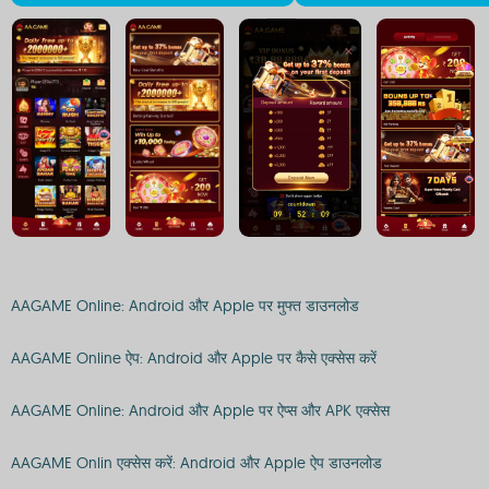
AAGAME Online: Android और Apple पर मुफ्त डाउनलोड
AAGAME Online ऐप: Android और Apple पर कैसे एक्सेस करें
AAGAME Online: Android और Apple पर ऐप्स और APK एक्सेस
AAGAME Onlin एक्सेस करें: Android और Apple ऐप डाउनलोड