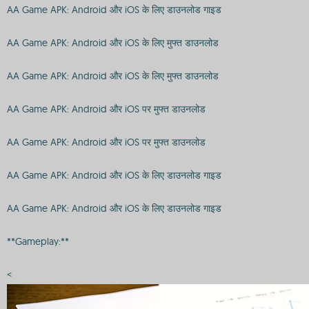
AA Game APK: Android और iOS के लिए डाउनलोड गाइड
AA Game APK: Android और iOS के लिए मुफ्त डाउनलोड
AA Game APK: Android और iOS के लिए मुफ्त डाउनलोड
AA Game APK: Android और iOS पर मुफ्त डाउनलोड
AA Game APK: Android और iOS पर मुफ्त डाउनलोड
AA Game APK: Android और iOS के लिए डाउनलोड गाइड
AA Game APK: Android और iOS के लिए डाउनलोड गाइड
**Gameplay:**
<