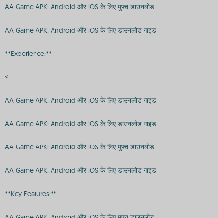
AA Game APK: Android और iOS के लिए मुफ्त डाउनलोड
AA Game APK: Android और iOS के लिए डाउनलोड गाइड
**Experience:**
<
AA Game APK: Android और iOS के लिए डाउनलोड गाइड
AA Game APK: Android और iOS के लिए डाउनलोड गाइड
AA Game APK: Android और iOS के लिए मुफ्त डाउनलोड
AA Game APK: Android और iOS के लिए डाउनलोड गाइड
**Key Features:**
AA Game APK: Android और iOS के लिए मुफ्त डाउनलोड