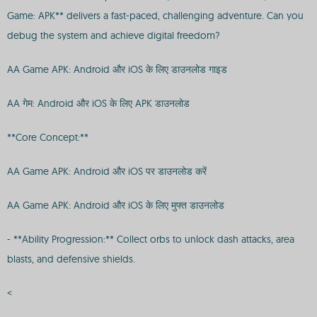
Game: APK** delivers a fast-paced, challenging adventure. Can you
debug the system and achieve digital freedom?
AA Game APK: Android और iOS के लिए डाउनलोड गाइड
AA गेम: Android और iOS के लिए APK डाउनलोड
**Core Concept:**
AA Game APK: Android और iOS पर डाउनलोड करें
AA Game APK: Android और iOS के लिए मुफ्त डाउनलोड
- **Ability Progression:** Collect orbs to unlock dash attacks, area
blasts, and defensive shields.
<