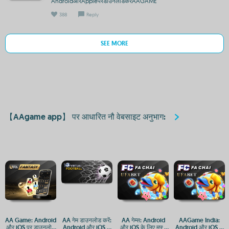
AndroidऔरAppleपरडाउनलोडकरेंAAGAME
388
Reply
SEE MORE
【AAgame app】 पर आधारित नौ वेबसाइट अनुभाग:
AA Game: Android
AA गेम डाउनलोड करें:
AA गेम्स: Android
AAGame India:
और iOS पर डाउनलोड
Android और iOS के
और iOS के लिए मुफ्त
Android और iOS के