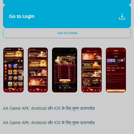
Go to Login
>GO TO LOGIN
AA Game APK: Android और iOS के लिए मुफ्त डाउनलोड
AA Game APK: Android और iOS के लिए मुफ्त डाउनलोड