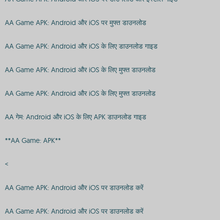
AA Game APK: Android और iOS पर मुफ्त डाउनलोड
AA Game APK: Android और iOS के लिए डाउनलोड गाइड
AA Game APK: Android और iOS के लिए मुफ्त डाउनलोड
AA Game APK: Android और iOS के लिए मुफ्त डाउनलोड
AA गेम: Android और iOS के लिए APK डाउनलोड गाइड
**AA Game: APK**
<
AA Game APK: Android और iOS पर डाउनलोड करें
AA Game APK: Android और iOS पर डाउनलोड करें