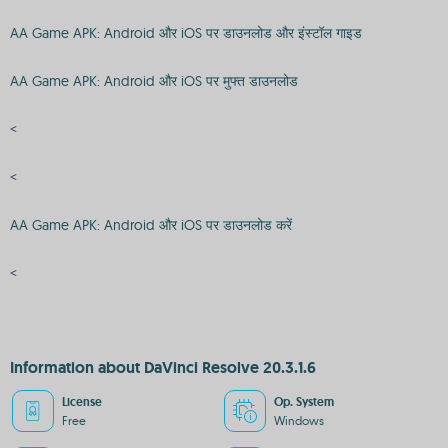
AA Game APK: Android और iOS पर डाउनलोड और इंस्टॉल गाइड
AA Game APK: Android और iOS पर मुफ्त डाउनलोड
<
<
AA Game APK: Android और iOS पर डाउनलोड करें
<
Information about DaVinci Resolve 20.3.1.6
License
Op. System
Free
Windows