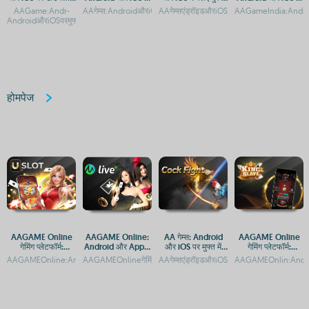
और एक्सेस गाइड
लिए मुफ्त गेमिंग ऐप
गेमिंग ऐप्स
लिए ऐप डाउनलोड करें
AAGame:Andr-
AAगेम्स:AndroidऔरiOSपरमुफ्तगेमिंगएप्सAAगेम्सएंड्रॉइडऔरiOSपरमुफ्तमेंख
AAगेम्सएंड्रॉइडऔरiOSपरमुफ्तमेंखेलेंAAगेम्सडाउ
AAGameIndia:Androi
AndroidऔरiOSपरमुफ्तगेमिंगएप्सAAGame:AndroidऔरiOSपरडाउनलोडऔरप्लेकरेंAAगेम्सएं
होमपेज
AAGAME Online
AAGAME Online:
AA गेम्स: Android
AAGAME Online
गेमिंग प्लेटफॉर्म:
Android और Apple
और iOS पर मुफ्त में
गेमिंग प्लेटफॉर्म:
Android और iOS के
पर एक्सेस करें, APP
डाउनलोड करें
Android और iOS पर
AAGAMEOnline:AndroidऔरAppleपरएक्सेसकरेंAAGAMEOnlineऐप:AndroidऔरAppleपरगे
AAGAMEOnlineगेमिंगप्लेटफॉर्म:AndroidऔरiOSपरएक्सेसAAGAMEOn
AAगेम्सएंड्रॉइडऔरiOSपरमुफ्तमेंखेलनेकेलिए
AAGAMEOnlin:Andro
लिए एक्सेस गाइड
और APK डाउनलोड
एक्सेस
करें