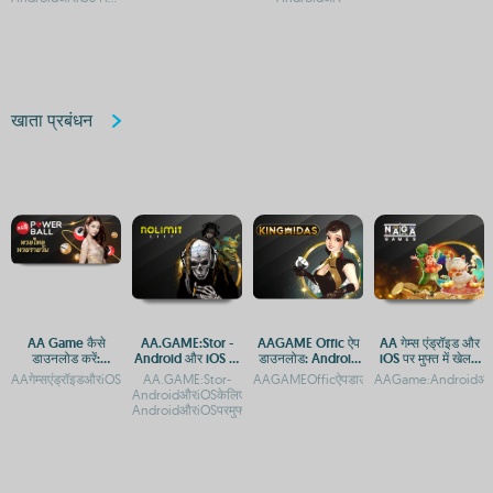
AndroidऔरiOSपरमुफ्तगेमि
खाता प्रबंधन
AA Game कैसे
AA.GAME:Stor -
AAGAME Offic ऐप
AA गेम्स एंड्रॉइड और
डाउनलोड करें:
Android और iOS पर
डाउनलोड: Android
iOS पर मुफ्त में खेलने
Android और iOS
मुफ्त गेम्स डाउनलोड
और iOS प्लेटफ़ॉर्म
के लिए डाउनलोड करें
AAगेम्सएंड्रॉइडऔरiOSपरमुफ्तगेमिंगएप्सAAगेम्सएंड्रॉइडऔरiOSपरमुफ्तमेंडाउनलोडकरेंAAGame:And
AA.GAME:Stor-
AAGAMEOfficऐपडाउनलोड:AndroidऔरiOSप्ले
AAGame:AndroidऔरiO
गाइड
करें
गाइड
AndroidऔरiOSकेलिएमुफ्तगेमडाउनलोडAA.GAME:Stor-
AndroidऔरiOSपरमुफ्तगेम्सडाउनलो