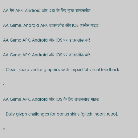
AA गेम APK: Android और iOS के लिए मुफ्त डाउनलोड
AA Game: Android APK डाउनलोड और iOS एक्सेस गाइड
AA Game APK: Android और iOS पर डाउनलोड करें
AA Game APK: Android और iOS पर डाउनलोड करें
- Clean, sharp vector graphics with impactful visual feedback.
<
AA Game APK: Android और iOS के लिए डाउनलोड गाइड
- Daily glyph challenges for bonus skins (glitch, neon, retro).
<