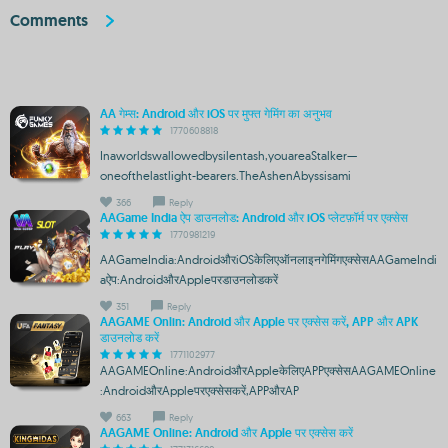
Comments
AA गेम्स: Android और iOS पर मुफ्त गेमिंग का अनुभव
1770608818
Inaworldswallowedbysilentash,youareaStalker—
oneofthelastlight-bearers.TheAshenAbyssisami
366
Reply
AAGame India ऐप डाउनलोड: Android और iOS प्लेटफ़ॉर्म पर एक्सेस
1770981219
AAGameIndia:AndroidऔरiOSकेलिएऑनलाइनगेमिंगएक्सेसAAGameIndi
aऐप:AndroidऔरAppleपरडाउनलोडकरें
351
Reply
AAGAME Onlin: Android और Apple पर एक्सेस करें, APP और APK
डाउनलोड करें
1771102977
AAGAMEOnline:AndroidऔरAppleकेलिएAPPएक्सेसAAGAMEOnline
:AndroidऔरAppleपरएक्सेसकरें,APPऔरAP
663
Reply
AAGAME Online: Android और Apple पर एक्सेस करें