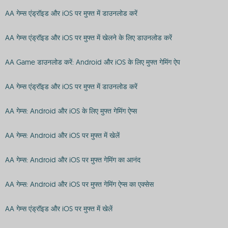
AA गेम्स एंड्रॉइड और iOS पर मुफ्त में डाउनलोड करें
AA गेम्स एंड्रॉइड और iOS पर मुफ्त में खेलने के लिए डाउनलोड करें
AA Game डाउनलोड करें: Android और iOS के लिए मुफ्त गेमिंग ऐप
AA गेम्स एंड्रॉइड और iOS पर मुफ्त में डाउनलोड करें
AA गेम्स: Android और iOS के लिए मुफ्त गेमिंग ऐप्स
AA गेम्स: Android और iOS पर मुफ्त में खेलें
AA गेम्स: Android और iOS पर मुफ्त गेमिंग का आनंद
AA गेम्स: Android और iOS पर मुफ्त गेमिंग ऐप्स का एक्सेस
AA गेम्स एंड्रॉइड और iOS पर मुफ्त में खेलें