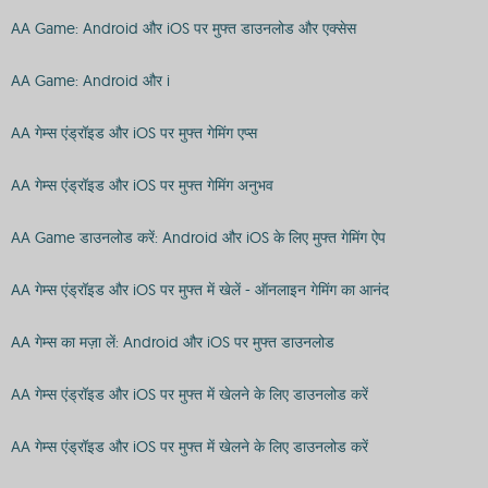
AA Game: Android और iOS पर मुफ्त डाउनलोड और एक्सेस
AA Game: Android और i
AA गेम्स एंड्रॉइड और iOS पर मुफ्त गेमिंग एप्स
AA गेम्स एंड्रॉइड और iOS पर मुफ्त गेमिंग अनुभव
AA Game डाउनलोड करें: Android और iOS के लिए मुफ्त गेमिंग ऐप
AA गेम्स एंड्रॉइड और iOS पर मुफ्त में खेलें - ऑनलाइन गेमिंग का आनंद
AA गेम्स का मज़ा लें: Android और iOS पर मुफ्त डाउनलोड
AA गेम्स एंड्रॉइड और iOS पर मुफ्त में खेलने के लिए डाउनलोड करें
AA गेम्स एंड्रॉइड और iOS पर मुफ्त में खेलने के लिए डाउनलोड करें