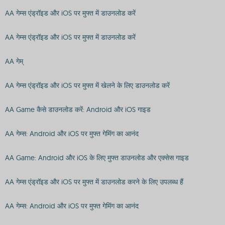
AA गेम्स एंड्रॉइड और iOS पर मुफ्त में डाउनलोड करें
AA गेम्स एंड्रॉइड और iOS पर मुफ्त में डाउनलोड करें
AA गेम्
AA गेम्स एंड्रॉइड और iOS पर मुफ्त में खेलने के लिए डाउनलोड करें
AA Game कैसे डाउनलोड करें: Android और iOS गाइड
AA गेम्स: Android और iOS पर मुफ्त गेमिंग का आनंद
AA Game: Android और iOS के लिए मुफ्त डाउनलोड और एक्सेस गाइड
AA गेम्स एंड्रॉइड और iOS पर मुफ्त में डाउनलोड करने के लिए उपलब्ध हैं
AA गेम्स: Android और iOS पर मुफ्त गेमिंग का आनंद