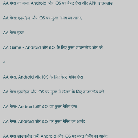
AA गेम्स का मज़ा: Android और iOS पर बेस्ट ऐप्स और APK डाउनलोड
AA गेम्स: एंड्रॉइड और iOS पर मुफ्त गेमिंग का आनंद
AA गेम्स एंड्र
AA Game - Android और iOS के लिए मुफ्त डाउनलोड और प्ले
<
AA गेम्स: Android और iOS के लिए बेस्ट गेमिंग ऐप्स
AA गेम्स एंड्रॉइड और iOS पर मुफ्त में खेलने के लिए डाउनलोड करें
AA गेम्स: Android और iOS पर मुफ्त गेमिंग ऐप्स
AA गेम्स: Android और iOS पर मुफ्त गेमिंग का आनंद
AA गेम्स डाउनलोड करें: Android और iOS पर मुफ्त गेमिंग का आनंद