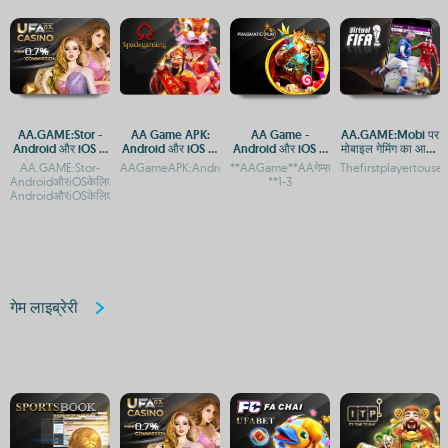
AA.GAME:Stor -
AA Game APK:
AA Game -
AA.GAME:Mobi पर
Android और iOS के
Android और iOS पर
Android और iOS के
मोबाइल गेमिंग का आनंद
लिए आसान एक्सेस और
डाउनलोड करें
लिए मुफ्त डाउनलोड
लें - Android और
AA.GAME:Stor-
AAGameAPK:AndroidऔरiOSपरमुफ्तडाउनलोडAAGameAPK:Androi
**AAGame**AAगेम्सएंड्रॉइडऔरiOSपरमुफ्तगAAग
Thefirstplayertouse
APK डाउनलोड
और प्ले
iOS के लिए एक्सेस
AndroidऔरiOSकेलिएऐपडाउनलोडकरेंAA.GAME:Stor-
**1-3
AndroidऔरiOSकेलिएमुफ्तगेमडाउनलोड
गेम लाइब्रेरी