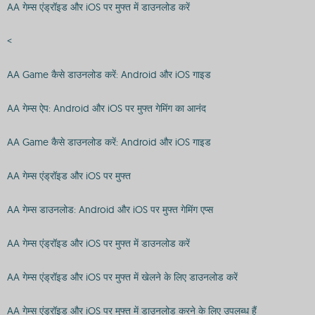
AA गेम्स एंड्रॉइड और iOS पर मुफ्त में डाउनलोड करें
<
AA Game कैसे डाउनलोड करें: Android और iOS गाइड
AA गेम्स ऐप: Android और iOS पर मुफ्त गेमिंग का आनंद
AA Game कैसे डाउनलोड करें: Android और iOS गाइड
AA गेम्स एंड्रॉइड और iOS पर मुफ्त
AA गेम्स डाउनलोड: Android और iOS पर मुफ्त गेमिंग एप्स
AA गेम्स एंड्रॉइड और iOS पर मुफ्त में डाउनलोड करें
AA गेम्स एंड्रॉइड और iOS पर मुफ्त में खेलने के लिए डाउनलोड करें
AA गेम्स एंड्रॉइड और iOS पर मुफ्त में डाउनलोड करने के लिए उपलब्ध हैं