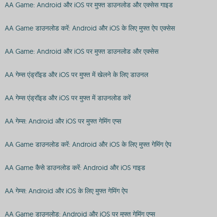
AA Game: Android और iOS पर मुफ्त डाउनलोड और एक्सेस गाइड
AA Game डाउनलोड करें: Android और iOS के लिए मुफ्त ऐप एक्सेस
AA Game: Android और iOS पर मुफ्त डाउनलोड और एक्सेस
AA गेम्स एंड्रॉइड और iOS पर मुफ्त में खेलने के लिए डाउनल
AA गेम्स एंड्रॉइड और iOS पर मुफ्त में डाउनलोड करें
AA गेम्स: Android और iOS पर मुफ्त गेमिंग एप्स
AA Game डाउनलोड करें: Android और iOS के लिए मुफ्त गेमिंग ऐप
AA Game कैसे डाउनलोड करें: Android और iOS गाइड
AA गेम्स: Android और iOS के लिए मुफ्त गेमिंग ऐप
AA Game डाउनलोड: Android और iOS पर मुफ्त गेमिंग एप्स