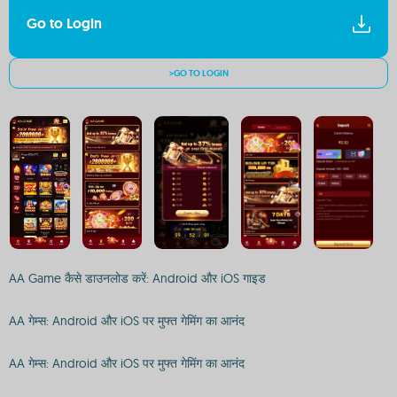
Go to Login
>GO TO LOGIN
AA Game कैसे डाउनलोड करें: Android और iOS गाइड
AA गेम्स: Android और iOS पर मुफ्त गेमिंग का आनंद
AA गेम्स: Android और iOS पर मुफ्त गेमिंग का आनंद