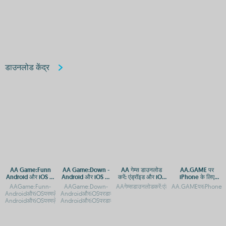
और APK डाउनलोड
गेमिंग एक्सेस
करें
डाउनलोड केंद्र
AA Game:Funn
AA Game:Down -
AA गेम्स डाउनलोड
AA.GAME पर
Android और iOS पर
Android और iOS पर
करें: एंड्रॉइड और iOS
iPhone के लिए
डाउनलोड करने का
मुफ्त डाउनलोड
पर मुफ्त गेमिंग एप
Android ऐप्स कैसे
AAGame:Funn-
AAGame:Down-
AAगेम्सडाउनलोडकरें:एंड्रॉइडऔरiOSपरमुफ्तगेमिंग
AA.GAMEपरiPhoneकेल
तरीका
डाउनलोड करें
AndroidऔरiOSपरमज़ेदारगेमिंगअनुभवAAGame:Funn-
AndroidऔरiOSपरडाउनलोडऔरएक्सेसगाइडAAGame:Down-
AndroidऔरiOSपरमज़ेदारगेमिंगअनुभव
AndroidऔरiOSपरडाउनलोडकरेंTherei