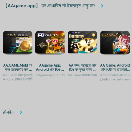
【AAgame app】 पर आधारित नौ वेबसाइट अनुभाग:
AA.GAME:Mobi पर
AAgame App:
AA गेम्स: एंड्रॉइड और
AA Game: Android
गेम्स डाउनलोड करें -
Android और iOS पर
iOS पर मुफ्त गेमिंग का
और iOS पर डाउनलोड
Android और iOS के
मुफ्त गेम डाउनलोड करें
आनंद
और एक्सेस गाइड
AA.GAMEमोबाइलपरकैसेएक्सेसकरें:AndroidऔरiOSगाइडAA.GAME:Mobi-
AAgameApp:AndroidऔरiOSपरमुफ्तगेमडाउनलोडकरेंAAgameAppडाउनल
AAGameडाउनलोडकरें:AndroidऔरiOSकेलिएमुफ्तगे
Aminimalist,atmosp
लिए ऐप एक्सेस
AndroidऔरiOSपरगेमिंगऐप्सकाएक्
platformersetinamo
होमपेज