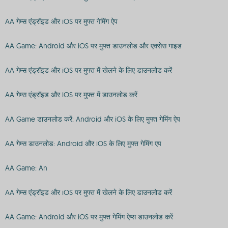
AA गेम्स एंड्रॉइड और iOS पर मुफ्त गेमिंग ऐप
AA Game: Android और iOS पर मुफ्त डाउनलोड और एक्सेस गाइड
AA गेम्स एंड्रॉइड और iOS पर मुफ्त में खेलने के लिए डाउनलोड करें
AA गेम्स एंड्रॉइड और iOS पर मुफ्त में डाउनलोड करें
AA Game डाउनलोड करें: Android और iOS के लिए मुफ्त गेमिंग ऐप
AA गेम्स डाउनलोड: Android और iOS के लिए मुफ्त गेमिंग एप
AA Game: An
AA गेम्स एंड्रॉइड और iOS पर मुफ्त में खेलने के लिए डाउनलोड करें
AA Game: Android और iOS पर मुफ्त गेमिंग ऐप्स डाउनलोड करें