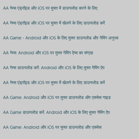
AA गेम्स एंड्रॉइड और iOS पर मुफ्त में डाउनलोड करने के लिए
AA गेम्स एंड्रॉइड और iOS पर मुफ्त में खेलने के लिए डाउनलोड करें
AA Game - Android और iOS के लिए मुफ्त डाउनलोड और गेमिंग अनुभव
AA गेम्स: Android और iOS पर मुफ्त गेमिंग ऐप्स का संग्रह
AA गेम्स डाउनलोड करें: Android और iOS के लिए मुफ्त गेमिंग ऐप
AA गेम्स एंड्रॉइड और iOS पर मुफ्त में खेलने के लिए डाउनलोड करें
AA Game: Android और iOS पर मुफ्त डाउनलोड और एक्सेस गाइड
AA Game डाउनलोड करें: Android और iOS के लिए मुफ्त गेमिंग ऐप
AA Game: Android और iOS पर मुफ्त डाउनलोड और एक्सेस