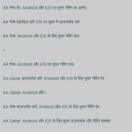
AA गेम्स ऐप: Android और iOS पर मुफ्त गेमिंग का आनंद
AA गेम्स एंड्रॉइड और iOS पर मुफ्त में डाउनलोड करें
AA गेम्स: Android और iOS के लिए मुफ्त गेमिंग ऐप्स
<
AA गेम्स: Android और iOS पर मुफ्त गेमिंग एप्स
AA Game डाउनलोड करें: Android और iOS के लिए मुफ्त गेमिंग ऐप
AA Game: Android और i
AA गेम्स डाउनलोड करें: Android और iOS के लिए मुफ्त गेमिंग ऐप
AA Game: Android और iOS के लिए मुफ्त डाउनलोड और गेमिंग एक्सेस