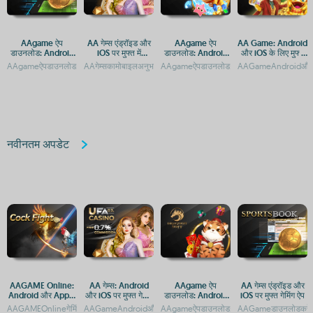
AAgame ऐप
AA गेम्स एंड्रॉइड और
AAgame ऐप
AA Game: Android
डाउनलोड: Android
iOS पर मुफ्त में
डाउनलोड: Android
और iOS के लिए मुफ्त
और iOS प्लेटफ़ॉर्म पर
डाउनलोड करने के लिए
और iOS प्लेटफ़ॉर्म पर
डाउनलोड और एक्सेस
AAgameऐपडाउनलोड:AndroidऔरiOSप्लेटफ़ॉर्मपरगेमिंगएक्सेसAAgameऐपडाउनलोड:AndroidऔरiO
AAगेम्सकामोबाइलअनुभव:AndroidऔरiOSपरमुफ्तगेमिंगAAगेम्सएंड्AAगेम्सएंड
AAgameऐपडाउनलोड:AndroidऔरiOSप्लेटफ़ॉर्म
AAGameAndroidऔरiO
गेमिंग एक्सेस
उपलब्ध हैं
गेमिंग एक्सेस
गाइड
नवीनतम अपडेट
AAGAME Online:
AA गेम्स: Android
AAgame ऐप
AA गेम्स एंड्रॉइड और
Android और Apple
और iOS पर मुफ्त गेमिंग
डाउनलोड: Android
iOS पर मुफ्त गेमिंग ऐप
पर एक्सेस करें, APP
का आनंद
और iOS प्लेटफ़ॉर्म पर
AAGAMEOnlineगेमिंगप्लेटफॉर्म:AndroidऔरiOSपरएक्सेसAAGAMEOnlineApp:AndroidऔरiOS
AAGameAndroidऔरiOSकेलिएमुफ्तडाउनलोडAAGame:AndroidऔरiOSप
AAgameऐपडाउनलोड:AndroidऔरiOSप्लेटफ़ॉर्म
AAGameडाउनलोडकरें:A