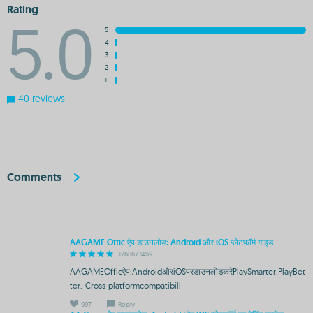
Rating
5.0
5
4
3
2
1
40 reviews
Comments
AAGAME Offic ऐप डाउनलोड: Android और iOS प्लेटफ़ॉर्म गाइड
1768677459
AAGAMEOfficऐप:AndroidऔरiOSपरडाउनलोडकरेंPlaySmarter.PlayBet
ter.-Cross-platformcompatibili
997
Reply