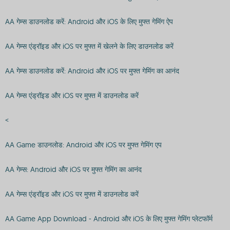
AA गेम्स डाउनलोड करें: Android और iOS के लिए मुफ्त गेमिंग ऐप
AA गेम्स एंड्रॉइड और iOS पर मुफ्त में खेलने के लिए डाउनलोड करें
AA गेम्स डाउनलोड करें: Android और iOS पर मुफ्त गेमिंग का आनंद
AA गेम्स एंड्रॉइड और iOS पर मुफ्त में डाउनलोड करें
<
AA Game डाउनलोड: Android और iOS पर मुफ्त गेमिंग एप
AA गेम्स: Android और iOS पर मुफ्त गेमिंग का आनंद
AA गेम्स एंड्रॉइड और iOS पर मुफ्त में डाउनलोड करें
AA Game App Download - Android और iOS के लिए मुफ्त गेमिंग प्लेटफॉर्म