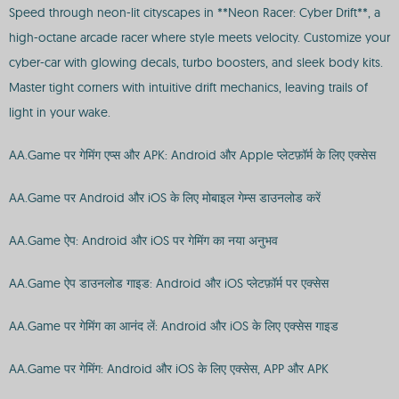
Speed through neon-lit cityscapes in **Neon Racer: Cyber Drift**, a
high-octane arcade racer where style meets velocity. Customize your
cyber-car with glowing decals, turbo boosters, and sleek body kits.
Master tight corners with intuitive drift mechanics, leaving trails of
light in your wake.
AA.Game पर गेमिंग एप्स और APK: Android और Apple प्लेटफ़ॉर्म के लिए एक्सेस
AA.Game पर Android और iOS के लिए मोबाइल गेम्स डाउनलोड करें
AA.Game ऐप: Android और iOS पर गेमिंग का नया अनुभव
AA.Game ऐप डाउनलोड गाइड: Android और iOS प्लेटफ़ॉर्म पर एक्सेस
AA.Game पर गेमिंग का आनंद लें: Android और iOS के लिए एक्सेस गाइड
AA.Game पर गेमिंग: Android और iOS के लिए एक्सेस, APP और APK