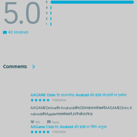
5.0
5
4
3
2
1
40 reviews
Comments
AAGAME Onlin ऐप डाउनलोड: Android और iOS प्लेटफ़ॉर्म पर एक्सेस
1768559134
AAGAMEOnlineऐप:AndroidऔरiOSपरडाउनलोडकरेंAAGAMEOnlin:A
ndroidऔरAppleपरएक्सेसकरें,APPऔरAPKड
860
Reply
AAGame Club ऐप: Android और iOS पर गेमिंग अनुभव
1769313874