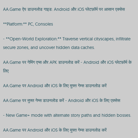
AA.Game ऐप डाउनलोड गाइड: Android और iOS प्लेटफ़ॉर्म पर आसान एक्सेस
**Platform:** PC, Consoles
- **Open-World Exploration:** Traverse vertical cityscapes, infiltrate
secure zones, and uncover hidden data caches.
AA.Game पर गेमिंग एप्स और APK डाउनलोड करें - Android और iOS प्लेटफ़ॉर्म के
लिए
AA.Game पर Android और iOS के लिए मुफ्त गेम्स डाउनलोड करें
AA.Game पर मुफ्त गेम्स डाउनलोड करें - Android और iOS के लिए एक्सेस
- New Game+ mode with alternate story paths and hidden bosses.
AA.Game पर Android और iOS के लिए मुफ्त गेम्स डाउनलोड करें