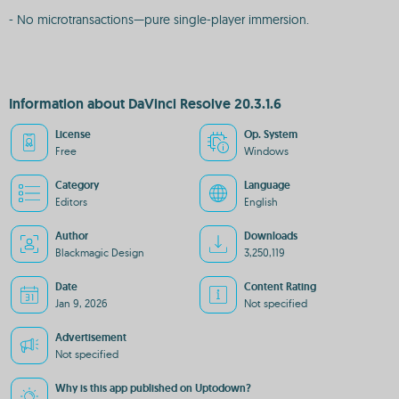
- No microtransactions—pure single-player immersion.
Information about DaVinci Resolve 20.3.1.6
License
Op. System
Free
Windows
Category
Language
Editors
English
Author
Downloads
Blackmagic Design
3,250,119
Date
Content Rating
Jan 9, 2026
Not specified
Advertisement
Not specified
Why is this app published on Uptodown?