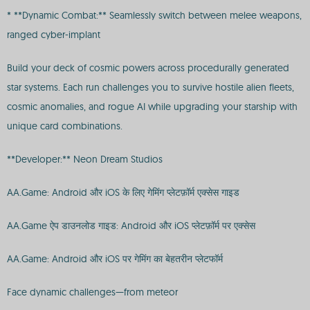
* **Dynamic Combat:** Seamlessly switch between melee weapons,
ranged cyber-implant
Build your deck of cosmic powers across procedurally generated
star systems. Each run challenges you to survive hostile alien fleets,
cosmic anomalies, and rogue AI while upgrading your starship with
unique card combinations.
**Developer:** Neon Dream Studios
AA.Game: Android और iOS के लिए गेमिंग प्लेटफ़ॉर्म एक्सेस गाइड
AA.Game ऐप डाउनलोड गाइड: Android और iOS प्लेटफ़ॉर्म पर एक्सेस
AA.Game: Android और iOS पर गेमिंग का बेहतरीन प्लेटफॉर्म
Face dynamic challenges—from meteor