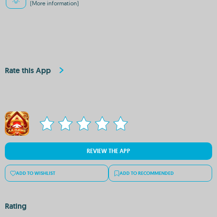
(More information)
Rate this App
REVIEW THE APP
ADD TO WISHLIST
ADD TO RECOMMENDED
Rating