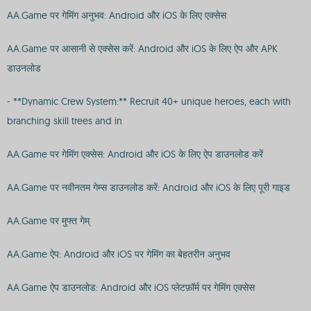
AA.Game पर गेमिंग अनुभव: Android और iOS के लिए एक्सेस
AA.Game पर आसानी से एक्सेस करें: Android और iOS के लिए ऐप और APK
डाउनलोड
- **Dynamic Crew System:** Recruit 40+ unique heroes, each with
branching skill trees and in
AA.Game पर गेमिंग एक्सेस: Android और iOS के लिए ऐप डाउनलोड करें
AA.Game पर नवीनतम गेम्स डाउनलोड करें: Android और iOS के लिए पूरी गाइड
AA.Game पर मुफ्त गेम्
AA.Game ऐप: Android और iOS पर गेमिंग का बेहतरीन अनुभव
AA.Game ऐप डाउनलोड: Android और iOS प्लेटफ़ॉर्म पर गेमिंग एक्सेस