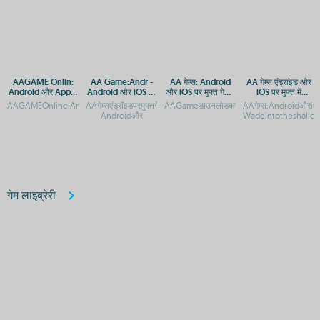
AAGAME Onlin:
AA Game:Andr -
AA गेम्स: Android
AA गेम्स एंड्रॉइड और
Android और Apple
Android और iOS पर
और iOS पर मुफ्त गेमिंग
iOS पर मुफ्त में
पर एक्सेस करें, APP
मुफ्त डाउनलोड
का आनंद
डाउनलोड करने के लिए
AAGAMEOnline:AndroidऔरAppleपरAPKडाउनलोडकरेंAAGAMEOnline:AndroidऔरiOSप
AAगेम्सएंड्रॉइडपरमुफ्तगेम्सAAGame:AndroidऔरiOSपरडाउनलोडऔरए
AAGameडाउनलोडकरें:AndroidऔरiOSकेलिएमुफ्तगे
AAगेम्स:AndroidऔरiOSप
और APK डाउनलोड
उपलब्ध हैं
Androidऔर
Wadeintotheshallow
गेम लाइब्रेरी