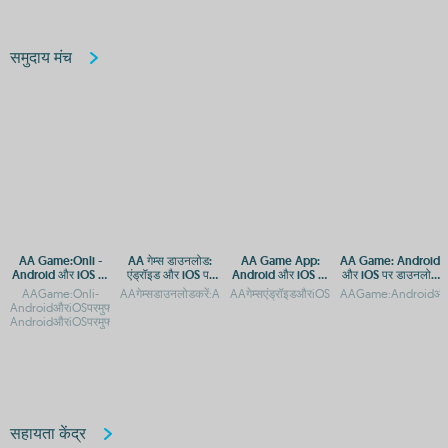
समुदाय मंच
AA Game:Onli -
AA गेम्स डाउनलोड:
AA Game App:
AA Game: Android
Android और iOS पर
एंड्रॉइड और iOS पर
Android और iOS पर
और iOS पर डाउनलोड
मुफ्त डाउनलोड
मुफ्त गेमिंग एप्स
मुफ्त डाउनलोड और
और एक्सेस गाइड
AAGame:Onli-
AAगेम्सडाउनलोडकरें:AndroidऔरiOSकेलिएमुफ्तगेमिंगऐपAAगेम्सडाउनलोड:
AAगेम्सएंड्रॉइडऔरiOSपरमुफ्तमेंखेलनेकेलिएडा
AAGame:Androidऔरi
एक्सेस
AndroidऔरiOSपरमुफ्तगेमिंगऐपAAGame:Onli-
AndroidऔरiOSपरमुफ्तगेमिंगएपAAGame:Onl
सहायता केंद्र