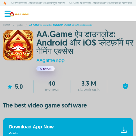
AA गेम्स डाउनलोड: ANDROID और IOS के लिए मुफ्त गेमिंग ऐप
AA.GAME ऐप डाउनलोड: ANDROID और IOS प्लेटफ़ॉर्म पर एक्सेस गाइड
HOME
/
होमपेज
/
AA.GAME ऐप डाउनलोड: ANDROID और IOS प्लेटफ़ॉर्म पर गेमिंग एक्सेस
AA.Game ऐप डाउनलोड:
Android और iOS प्लेटफ़ॉर्म पर
गेमिंग एक्सेस
AAgame app
#2
EDITORS
40
3.3 M
5.0
reviews
downloads
The best video game software
Download App Now
20.3.1.6