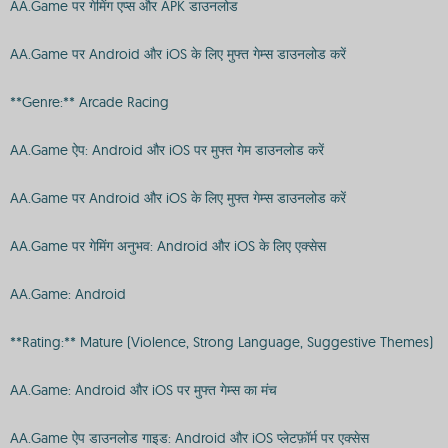
AA.Game पर गेमिंग एप्स और APK डाउनलोड
AA.Game पर Android और iOS के लिए मुफ्त गेम्स डाउनलोड करें
**Genre:** Arcade Racing
AA.Game ऐप: Android और iOS पर मुफ्त गेम डाउनलोड करें
AA.Game पर Android और iOS के लिए मुफ्त गेम्स डाउनलोड करें
AA.Game पर गेमिंग अनुभव: Android और iOS के लिए एक्सेस
AA.Game: Android
**Rating:** Mature (Violence, Strong Language, Suggestive Themes)
AA.Game: Android और iOS पर मुफ्त गेम्स का मंच
AA.Game ऐप डाउनलोड गाइड: Android और iOS प्लेटफ़ॉर्म पर एक्सेस