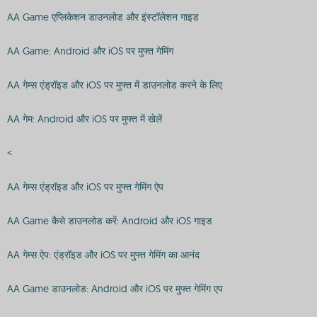
AA Game एप्लिकेशन डाउनलोड और इंस्टॉलेशन गाइड
AA Game: Android और iOS पर मुफ्त गेमिंग
AA गेम्स एंड्रॉइड और iOS पर मुफ्त में डाउनलोड करने के लिए
AA गेम: Android और iOS पर मुफ्त में खेलें
<
AA गेम्स एंड्रॉइड और iOS पर मुफ्त गेमिंग ऐप
AA Game कैसे डाउनलोड करें: Android और iOS गाइड
AA गेम्स ऐप: एंड्रॉइड और iOS पर मुफ्त गेमिंग का आनंद
AA Game डाउनलोड: Android और iOS पर मुफ्त गेमिंग एप