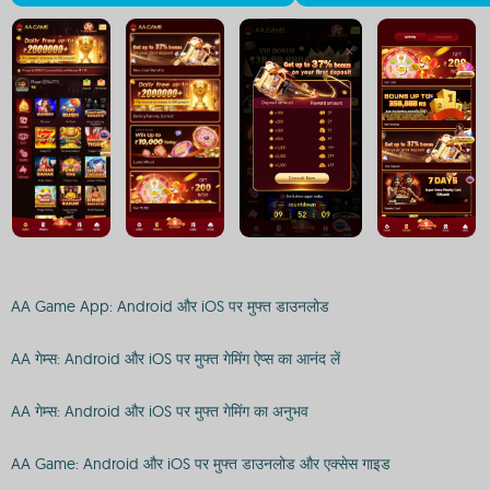
AA Game App: Android और iOS पर मुफ्त डाउनलोड
AA गेम्स: Android और iOS पर मुफ्त गेमिंग ऐप्स का आनंद लें
AA गेम्स: Android और iOS पर मुफ्त गेमिंग का अनुभव
AA Game: Android और iOS पर मुफ्त डाउनलोड और एक्सेस गाइड