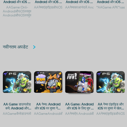
Android और iOS पर
Android और iOS के
Android और iOS पर
Android और iOS पर
डाउनलोड करें
लिए मुफ्त डाउनलोड
मुफ्त डाउनलोड और
डाउनलोड और एक्सेस
AAGame:Onli-
AAगेम्सएंड्रॉइडऔरiOSपरमुफ्तमेंडाउनलोडकरेंAAगेम्सएंड्रॉइडऔरiOSपरमुफ्तमे
AAगेम्सकाआनंदलें:AndroidऔरiOSपरमुफ्तडाउनलोड
*AAGame:APK*isasle
और गेमिंग अनुभव
एक्सेस
गाइड
AndroidऔरiOSपरमुफ्तगेमिंगएपAAGame:Onli-
AndroidऔरiOSपरमुफ्तडाउनलोडऔरगेमिंगअनु
नवीनतम अपडेट
AA Game डाउनलोड
AA गेम्स: Android
AA Game: Android
AA गेम्स एंड्रॉइड और
करें: Android और
और iOS पर मुफ्त गेमिंग
और iOS के लिए मुफ्त
iOS पर मुफ्त में खेलने
iOS के लिए मुफ्त गेमिंग
का आनंद
डाउनलोड और एक्सेस
के लिए
AAGameकैसेडाउनलोडकरें:AndroidऔरiOSगाइडAAGameकैसेडाउनलोडकरें:AndroidऔरiOSगाइडA
AAGameAndroidऔरiOSकेलिएमुफ्तडाउनलोडAAGame:AndroidऔरiOSप
AAगेम्सऐप:AndroidऔरiOSपरमुफ्तगेमिंगकाआनं
AAगेम्सएंड्रॉइडऔरiOSपर
एप
गाइड