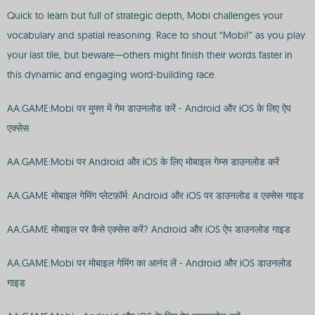
Quick to learn but full of strategic depth, Mobi challenges your
vocabulary and spatial reasoning. Race to shout “Mobi!” as you play
your last tile, but beware—others might finish their words faster in
this dynamic and engaging word-building race.
AA.GAME:Mobi पर मुफ्त में गेम डाउनलोड करें - Android और iOS के लिए ऐप
एक्सेस
AA.GAME:Mobi पर Android और iOS के लिए मोबाइल गेम्स डाउनलोड करें
AA.GAME मोबाइल गेमिंग प्लेटफ़ॉर्म: Android और iOS पर डाउनलोड व एक्सेस गाइड
AA.GAME मोबाइल पर कैसे एक्सेस करें? Android और iOS ऐप डाउनलोड गाइड
AA.GAME:Mobi पर मोबाइल गेमिंग का आनंद लें - Android और iOS डाउनलोड
गाइड