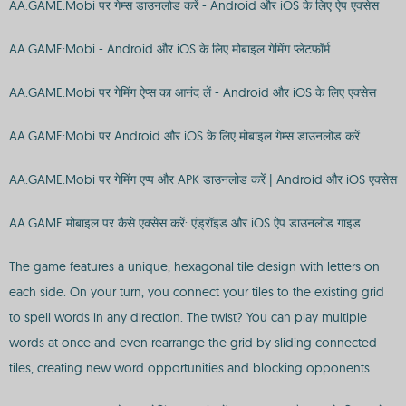
AA.GAME:Mobi पर गेम्स डाउनलोड करें - Android और iOS के लिए ऐप एक्सेस
AA.GAME:Mobi - Android और iOS के लिए मोबाइल गेमिंग प्लेटफ़ॉर्म
AA.GAME:Mobi पर गेमिंग ऐप्स का आनंद लें - Android और iOS के लिए एक्सेस
AA.GAME:Mobi पर Android और iOS के लिए मोबाइल गेम्स डाउनलोड करें
AA.GAME:Mobi पर गेमिंग एप्प और APK डाउनलोड करें | Android और iOS एक्सेस
AA.GAME मोबाइल पर कैसे एक्सेस करें: एंड्रॉइड और iOS ऐप डाउनलोड गाइड
The game features a unique, hexagonal tile design with letters on
each side. On your turn, you connect your tiles to the existing grid
to spell words in any direction. The twist? You can play multiple
words at once and even rearrange the grid by sliding connected
tiles, creating new word opportunities and blocking opponents.