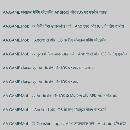
AA.GAME मोबाइल गेमिंग प्लेटफॉर्म: Android और iOS पर एक्सेस गाइड
AA.GAME:Mobi पर गेमिंग ऐप्स डाउनलोड करें - Android और iOS के लिए एक्सेस
AA.GAME:Mobi - Android और iOS के लिए मोबाइल गेमिंग प्लेटफ़ॉर्म
AA.GAME:Mobi पर मुफ्त में गेम्स डाउनलोड करें - Android और iOS के लिए एक्सेस
AA.GAME मोबाइल ऐप: Android और iOS पर आसान एक्सेस
AA.GAME मोबाइल ऐप: Android और iOS पर आस
AA.GAME:Mobi पर Android और iOS के लिए ऐप्स और APK डाउनलोड करें
AA.GAME:Mobi - Android और iOS के लिए मोबाइल गेमिंग प्लेटफ़ॉर्म
AA.GAME:Mobi पर Genshin Impact APK डाउनलोड करें - Android और iOS