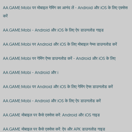
AA.GAME:Mobi पर मोबाइल गेमिंग का आनंद लें - Android और iOS के लिए एक्सेस
करें
AA.GAME:Mobi - Android और iOS के लिए ऐप डाउनलोड गाइड
AA.GAME:Mobi पर Android और iOS के लिए मोबाइल गेम्स डाउनलोड करें
AA.GAME:Mobi पर गेमिंग ऐप्स डाउनलोड करें - Android और iOS के लिए
AA.GAME:Mobi - Android और i
AA.GAME:Mobi पर Android और iOS के लिए गेमिंग ऐप्स डाउनलोड करें
AA.GAME:Mobi - Android और iOS के लिए ऐप डाउनलोड करें
AA.GAME मोबाइल पर कैसे एक्सेस करें: Android और iOS गाइड
AA.GAME मोबाइल पर कैसे एक्सेस करें: ऐप और APK डाउनलोड गाइड