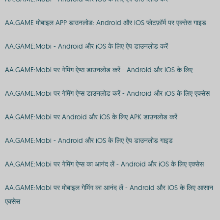
AA.GAME मोबाइल APP डाउनलोड: Android और iOS प्लेटफ़ॉर्म पर एक्सेस गाइड
AA.GAME:Mobi - Android और iOS के लिए ऐप डाउनलोड करें
AA.GAME:Mobi पर गेमिंग ऐप्स डाउनलोड करें - Android और iOS के लिए
AA.GAME:Mobi पर गेमिंग ऐप्स डाउनलोड करें - Android और iOS के लिए एक्सेस
AA.GAME:Mobi पर Android और iOS के लिए APK डाउनलोड करें
AA.GAME:Mobi - Android और iOS के लिए ऐप डाउनलोड गाइड
AA.GAME:Mobi पर गेमिंग ऐप्स का आनंद लें - Android और iOS के लिए एक्सेस
AA.GAME:Mobi पर मोबाइल गेमिंग का आनंद लें - Android और iOS के लिए आसान
एक्सेस