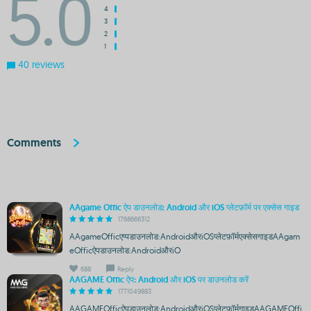
5.0
4
3
2
1
40 reviews
Comments
AAgame Offic ऐप डाउनलोड: Android और iOS प्लेटफ़ॉर्म पर एक्सेस गाइड
1768666312
AAgameOfficएप्पडाउनलोड:AndroidऔरiOSप्लेटफ़ॉर्मएक्सेसगाइडAAgam
eOfficऐपडाउनलोड:AndroidऔरiO
688
Reply
AAGAME Offic ऐप: Android और iOS पर डाउनलोड करें
1771049883
AAGAMEOfficऐपडाउनलोड:AndroidऔरiOSप्लेटफ़ॉर्मगाइडAAGAMEOffi