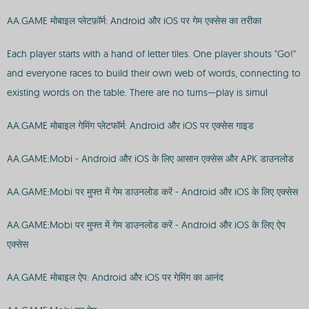
AA.GAME मोबाइल प्लेटफ़ॉर्म: Android और iOS पर गेम एक्सेस का तरीका
Each player starts with a hand of letter tiles. One player shouts "Go!"
and everyone races to build their own web of words, connecting to
existing words on the table. There are no turns—play is simul
AA.GAME मोबाइल गेमिंग प्लेटफॉर्म: Android और iOS पर एक्सेस गाइड
AA.GAME:Mobi - Android और iOS के लिए आसान एक्सेस और APK डाउनलोड
AA.GAME:Mobi पर मुफ्त में गेम डाउनलोड करें - Android और iOS के लिए एक्सेस
AA.GAME:Mobi पर मुफ्त में गेम डाउनलोड करें - Android और iOS के लिए ऐप
एक्सेस
AA.GAME मोबाइल ऐप: Android और iOS पर गेमिंग का आनंद