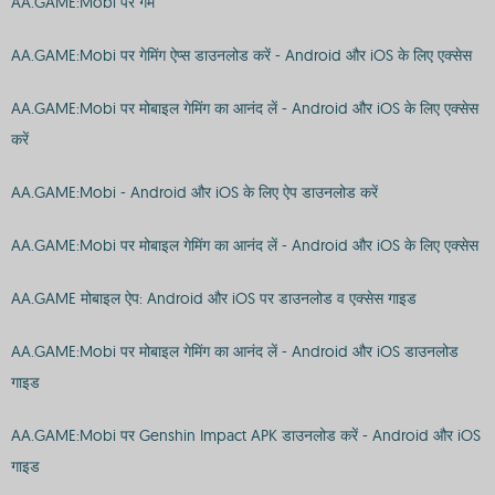
AA.GAME:Mobi पर गेम
AA.GAME:Mobi पर गेमिंग ऐप्स डाउनलोड करें - Android और iOS के लिए एक्सेस
AA.GAME:Mobi पर मोबाइल गेमिंग का आनंद लें - Android और iOS के लिए एक्सेस
करें
AA.GAME:Mobi - Android और iOS के लिए ऐप डाउनलोड करें
AA.GAME:Mobi पर मोबाइल गेमिंग का आनंद लें - Android और iOS के लिए एक्सेस
AA.GAME मोबाइल ऐप: Android और iOS पर डाउनलोड व एक्सेस गाइड
AA.GAME:Mobi पर मोबाइल गेमिंग का आनंद लें - Android और iOS डाउनलोड
गाइड
AA.GAME:Mobi पर Genshin Impact APK डाउनलोड करें - Android और iOS
गाइड