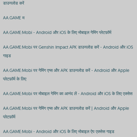
डाउनलोड करें
AA.GAME म
AA.GAME:Mobi - Android और iOS के लिए मोबाइल गेमिंग प्लेटफ़ॉर्म
AA.GAME:Mobi पर Genshin Impact APK डाउनलोड करें - Android और iOS
गाइड
AA.GAME:Mobi पर गेमिंग एप्स और APK डाउनलोड करें - Android और Apple
प्लेटफ़ॉर्म के लिए
AA.GAME:Mobi पर मोबाइल गेमिंग का आनंद लें - Android और iOS के लिए एक्सेस
AA.GAME:Mobi पर गेमिंग एप्स और APK डाउनलोड करें | Android और Apple
प्लेटफ़ॉर्म
AA.GAME:Mobi - Android और iOS के लिए मोबाइल ऐप एक्सेस गाइड