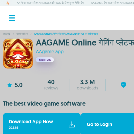
AA गेम्स डाउनलोड: ANDROID और IOS के लिए मुफ्त गेमिंग ऐप
AA.GAME ऐप डाउनलोड: ANDROID और IO
HOME
/
खाता प्रबंधन
/
AAGAME ONLINE गेमिंग प्लेटफॉर्म: ANDROID और IOS पर एक्सेस गाइड
AAGAME Online गेमिंग प्लेटफॉ
AAgame app
#2
EDITORS
40
3.3 M
5.0
reviews
downloads
The best video game software
Download App Now
Go to Login
20.3.1.6