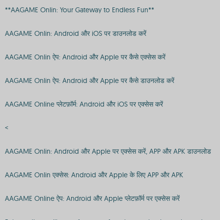
**AAGAME Onlin: Your Gateway to Endless Fun**
AAGAME Onlin: Android और iOS पर डाउनलोड करें
AAGAME Onlin ऐप: Android और Apple पर कैसे एक्सेस करें
AAGAME Onlin ऐप: Android और Apple पर कैसे डाउनलोड करें
AAGAME Online प्लेटफ़ॉर्म: Android और iOS पर एक्सेस करें
<
AAGAME Onlin: Android और Apple पर एक्सेस करें, APP और APK डाउनलोड
AAGAME Onlin एक्सेस: Android और Apple के लिए APP और APK
AAGAME Online ऐप: Android और Apple प्लेटफ़ॉर्म पर एक्सेस करें