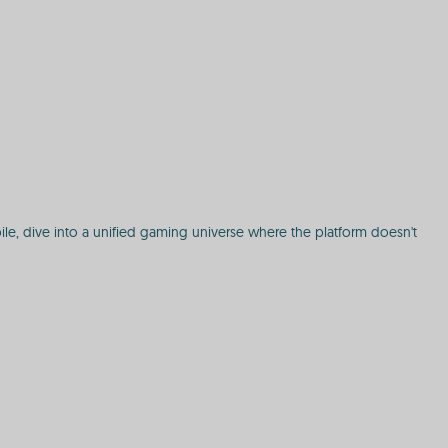
le, dive into a unified gaming universe where the platform doesn't