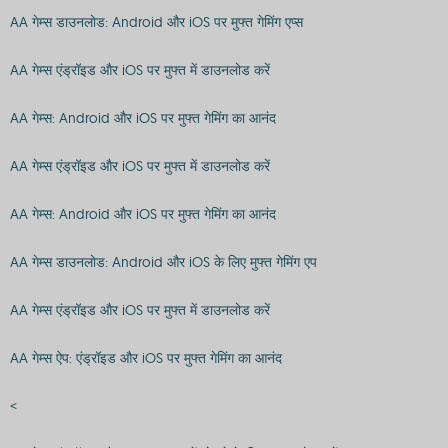
AA गेम्स डाउनलोड: Android और iOS पर मुफ्त गेमिंग एप्स
AA गेम्स एंड्रॉइड और iOS पर मुफ्त में डाउनलोड करें
AA गेम्स: Android और iOS पर मुफ्त गेमिंग का आनंद
AA गेम्स एंड्रॉइड और iOS पर मुफ्त में डाउनलोड करें
AA गेम्स: Android और iOS पर मुफ्त गेमिंग का आनंद
AA गेम्स डाउनलोड: Android और iOS के लिए मुफ्त गेमिंग एप
AA गेम्स एंड्रॉइड और iOS पर मुफ्त में डाउनलोड करें
AA गेम्स ऐप: एंड्रॉइड और iOS पर मुफ्त गेमिंग का आनंद
<