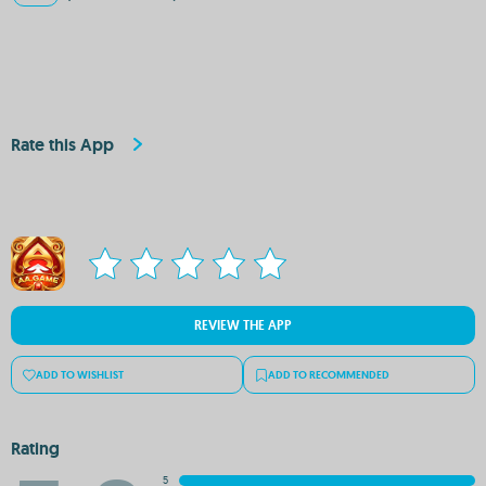
Rate this App
REVIEW THE APP
ADD TO WISHLIST
ADD TO RECOMMENDED
Rating
5