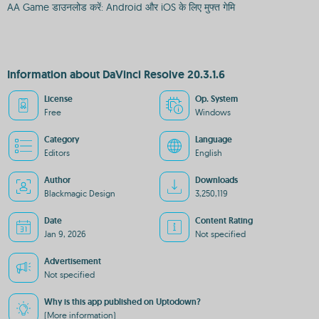
AA Game डाउनलोड करें: Android और iOS के लिए मुफ्त गेमि
Information about DaVinci Resolve 20.3.1.6
License
Op. System
Free
Windows
Category
Language
Editors
English
Author
Downloads
Blackmagic Design
3,250,119
Date
Content Rating
Jan 9, 2026
Not specified
Advertisement
Not specified
Why is this app published on Uptodown?
(More information)