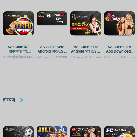
AA Game कैसे
AA Game APK:
AA Game APK:
AAGame Club
डाउनलोड करें:
Android और iOS के
Android और iOS पर
App Download -
Android और iOS
लिए मुफ्त डाउनलोड
डाउनलोड करें
Android & iOS APK
AAगेम्सएंड्रॉइडऔरiOSपरमुफ्तमेंखेलनेकेलिएडाउनलोडकरेंAAGameडाउनलोडकरें:AndroidऔरiOSकेल
AAGame:APKडाउनलोडऔरइंस्टॉलेशनगाइडAAGameAPK:Androidऔरi
AAGameAPK:AndroidऔरiOSपरडाउनलोडकरें
AAGameClubApp:Andr
गाइड
Access Guide
होमपेज