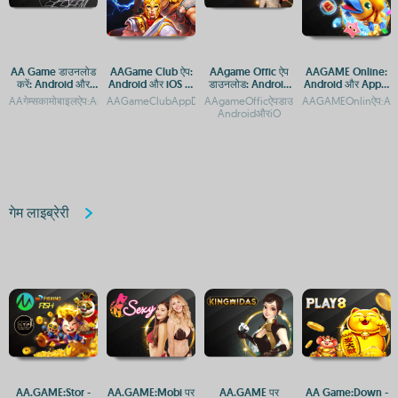
AA Game डाउनलोड
AAGame Club ऐप:
AAgame Offic ऐप
AAGAME Online:
करें: Android और
Android और iOS पर
डाउनलोड: Android
Android और Apple
iOS के लिए मुफ्त गेमिंग
डाउनलोड करें
और iOS प्लेटफ़ॉर्म पर
डिवाइस पर एक्सेस करें
AAगेम्सकामोबाइलऐप:AndroidऔरiOSपरडाउनलोडकरेंAAगेम्सऐप:AndroidऔरiOSपरमुफ्तगेमिंगका
AAGameClubAppDownload:Android&iOSAPKAccessGuideAAG
AAgameOfficऐपडाउनलोड:AndroidऔरiOSप्लेटफ
AAGAMEOnlinऐप:And
ऐप
एक्सेस गाइड
AndroidऔरiO
गेम लाइब्रेरी
AA.GAME:Stor -
AA.GAME:Mobi पर
AA.GAME पर
AA Game:Down -