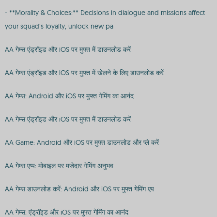
- **Morality & Choices:** Decisions in dialogue and missions affect
your squad’s loyalty, unlock new pa
AA गेम्स एंड्रॉइड और iOS पर मुफ्त में डाउनलोड करें
AA गेम्स एंड्रॉइड और iOS पर मुफ्त में खेलने के लिए डाउनलोड करें
AA गेम्स: Android और iOS पर मुफ्त गेमिंग का आनंद
AA गेम्स एंड्रॉइड और iOS पर मुफ्त में डाउनलोड करें
AA Game: Android और iOS पर मुफ्त डाउनलोड और प्ले करें
AA गेम्स एप्प: मोबाइल पर मजेदार गेमिंग अनुभव
AA गेम्स डाउनलोड करें: Android और iOS पर मुफ्त गेमिंग एप
AA गेम्स: एंड्रॉइड और iOS पर मुफ्त गेमिंग का आनंद