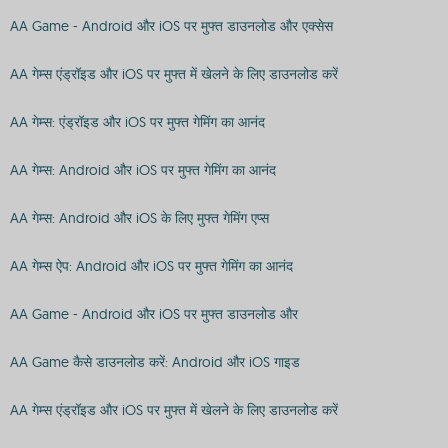
AA Game - Android और iOS पर मुफ्त डाउनलोड और एक्सेस
AA गेम्स एंड्रॉइड और iOS पर मुफ्त में खेलने के लिए डाउनलोड करें
AA गेम्स: एंड्रॉइड और iOS पर मुफ्त गेमिंग का आनंद
AA गेम्स: Android और iOS पर मुफ्त गेमिंग का आनंद
AA गेम्स: Android और iOS के लिए मुफ्त गेमिंग एप्स
AA गेम्स ऐप: Android और iOS पर मुफ्त गेमिंग का आनंद
AA Game - Android और iOS पर मुफ्त डाउनलोड और
AA Game कैसे डाउनलोड करें: Android और iOS गाइड
AA गेम्स एंड्रॉइड और iOS पर मुफ्त में खेलने के लिए डाउनलोड करें