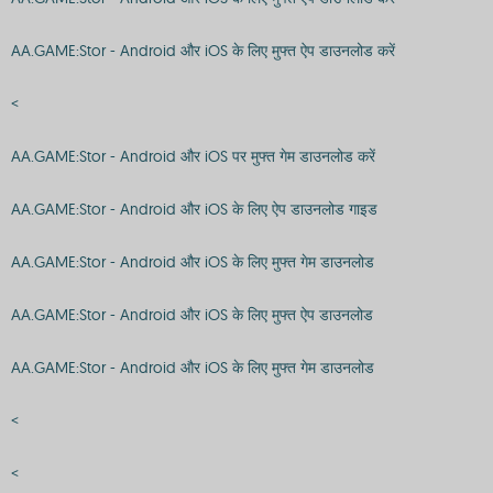
AA.GAME:Stor - Android और iOS के लिए मुफ्त ऐप डाउनलोड करें
<
AA.GAME:Stor - Android और iOS पर मुफ्त गेम डाउनलोड करें
AA.GAME:Stor - Android और iOS के लिए ऐप डाउनलोड गाइड
AA.GAME:Stor - Android और iOS के लिए मुफ्त गेम डाउनलोड
AA.GAME:Stor - Android और iOS के लिए मुफ्त ऐप डाउनलोड
AA.GAME:Stor - Android और iOS के लिए मुफ्त गेम डाउनलोड
<
<