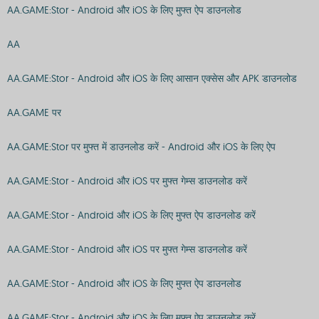
AA.GAME:Stor - Android और iOS के लिए मुफ्त ऐप डाउनलोड
AA
AA.GAME:Stor - Android और iOS के लिए आसान एक्सेस और APK डाउनलोड
AA.GAME पर
AA.GAME:Stor पर मुफ्त में डाउनलोड करें - Android और iOS के लिए ऐप
AA.GAME:Stor - Android और iOS पर मुफ्त गेम्स डाउनलोड करें
AA.GAME:Stor - Android और iOS के लिए मुफ्त ऐप डाउनलोड करें
AA.GAME:Stor - Android और iOS पर मुफ्त गेम्स डाउनलोड करें
AA.GAME:Stor - Android और iOS के लिए मुफ्त ऐप डाउनलोड
AA.GAME:Stor - Android और iOS के लिए मुफ्त ऐप डाउनलोड करें