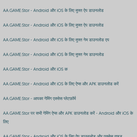
AA.GAME:Stor - Android और iOS के लिए मुफ्त ऐप डाउनलोड
AA.GAME:Stor - Android और iOS के लिए मुफ्त ऐप डाउनलोड
AA.GAME:Stor - Android और iOS के लिए मुफ्त गेम डाउनलोड एप
AA.GAME:Stor - Android और iOS के लिए मुफ्त गेम डाउनलोड
AA.GAME:Stor - Android और iOS क
AA.GAME:Stor - Android और iOS के लिए ऐप्स और APK डाउनलोड करें
AA.GAME:Stor - आपका गेमिंग एक्सेस प्लेटफ़ॉर्म
AA.GAME:Stor पर सभी गेमिंग ऐप्स और APK डाउनलोड करें - Android और iOS के
लिए
AA.GAME:Stor - Android और iOS के लिए ऐप डाउनलोड और एक्सेस गाइड