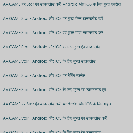
AA.GAME पर Stor ऐप डाउनलोड करें: Android और iOS के लिए मुफ्त एक्सेस
AA.GAME:Stor - Android और iOS पर मुफ्त गेम्स डाउनलोड करें
AA.GAME:Stor - Android और iOS पर मुफ्त गेम्स डाउनलोड करें
AA.GAME:Stor - Android और iOS के लिए मुफ्त ऐप डाउनलोड
AA.GAME:Stor - Android और iOS के लिए मुफ्त डाउनलोड
AA.GAME:Stor - Android और iOS पर गेमिंग एक्सेस
AA.GAME:Stor - Android और iOS के लिए मुफ्त गेम डाउनलोड एप
AA.GAME पर Stor ऐप डाउनलोड करें: Android और iOS के लिए गाइड
AA.GAME:Stor - Android और iOS के लिए मुफ्त ऐप डाउनलोड करें
AA.GAME:Stor - Android और iOS के लिए मुफ्त गेम डाउनलोड