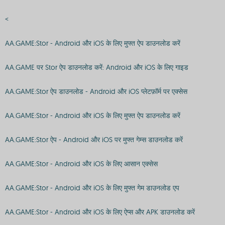
<
AA.GAME:Stor - Android और iOS के लिए मुफ्त ऐप डाउनलोड करें
AA.GAME पर Stor ऐप डाउनलोड करें: Android और iOS के लिए गाइड
AA.GAME:Stor ऐप डाउनलोड - Android और iOS प्लेटफ़ॉर्म पर एक्सेस
AA.GAME:Stor - Android और iOS के लिए मुफ्त ऐप डाउनलोड करें
AA.GAME:Stor ऐप - Android और iOS पर मुफ्त गेम्स डाउनलोड करें
AA.GAME:Stor - Android और iOS के लिए आसान एक्सेस
AA.GAME:Stor - Android और iOS के लिए मुफ्त गेम डाउनलोड एप
AA.GAME:Stor - Android और iOS के लिए ऐप्स और APK डाउनलोड करें