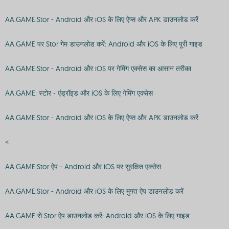
AA.GAME:Stor - Android और iOS के लिए ऐप्स और APK डाउनलोड करें
AA.GAME पर Stor गेम डाउनलोड करें: Android और iOS के लिए पूरी गाइड
AA.GAME:Stor - Android और iOS पर गेमिंग एक्सेस का आसान तरीका
AA.GAME: स्टोर - एंड्रॉइड और iOS के लिए गेमिंग एक्सेस
AA.GAME:Stor - Android और iOS के लिए ऐप्स और APK डाउनलोड करें
<
AA.GAME:Stor ऐप - Android और iOS पर सुरक्षित एक्सेस
AA.GAME:Stor - Android और iOS के लिए मुफ्त ऐप डाउनलोड करें
AA.GAME से Stor ऐप डाउनलोड करें: Android और iOS के लिए गाइड