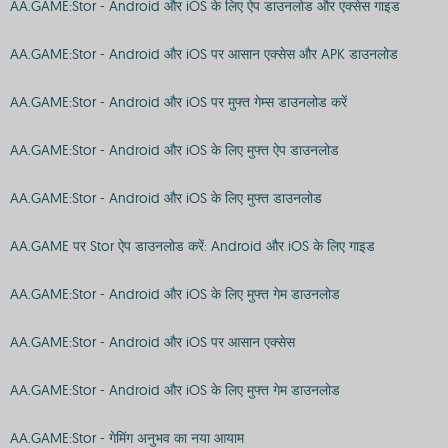
AA.GAME:Stor - Android और iOS के लिए ऐप डाउनलोड और एक्सेस गाइड
AA.GAME:Stor - Android और iOS पर आसान एक्सेस और APK डाउनलोड
AA.GAME:Stor - Android और iOS पर मुफ्त गेम्स डाउनलोड करें
AA.GAME:Stor - Android और iOS के लिए मुफ्त ऐप डाउनलोड
AA.GAME:Stor - Android और iOS के लिए मुफ्त डाउनलोड
AA.GAME पर Stor ऐप डाउनलोड करें: Android और iOS के लिए गाइड
AA.GAME:Stor - Android और iOS के लिए मुफ्त गेम डाउनलोड
AA.GAME:Stor - Android और iOS पर आसान एक्सेस
AA.GAME:Stor - Android और iOS के लिए मुफ्त गेम डाउनलोड
AA.GAME:Stor - गेमिंग अनुभव का नया आयाम