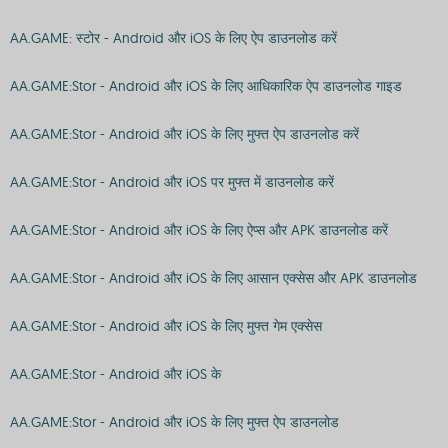
AA.GAME: स्टोर - Android और iOS के लिए ऐप डाउनलोड करें
AA.GAME:Stor - Android और iOS के लिए आधिकारिक ऐप डाउनलोड गाइड
AA.GAME:Stor - Android और iOS के लिए मुफ्त ऐप डाउनलोड करें
AA.GAME:Stor - Android और iOS पर मुफ्त में डाउनलोड करें
AA.GAME:Stor - Android और iOS के लिए ऐप्स और APK डाउनलोड करें
AA.GAME:Stor - Android और iOS के लिए आसान एक्सेस और APK डाउनलोड
AA.GAME:Stor - Android और iOS के लिए मुफ्त गेम एक्सेस
AA.GAME:Stor - Android और iOS के
AA.GAME:Stor - Android और iOS के लिए मुफ्त ऐप डाउनलोड