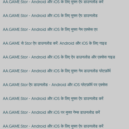
AA.GAME:Stor - Android और iOS के लिए मुफ्त ऐप डाउनलोड करें
AA.GAME:Stor - Android और iOS के लिए मुफ्त ऐप डाउनलोड
AA.GAME:Stor - Android और iOS के लिए मुफ्त गेम एक्सेस एप
AA.GAME से Stor ऐप डाउनलोड करें: Android और iOS के लिए गाइड
AA.GAME:Stor - Android और iOS के लिए ऐप डाउनलोड और एक्सेस गाइड
AA.GAME:Stor - Android और iOS के लिए मुफ्त गेम डाउनलोड प्लेटफ़ॉर्म
AA.GAME:Stor ऐप डाउनलोड - Android और iOS प्लेटफ़ॉर्म पर एक्सेस
AA.GAME:Stor - Android और iOS के लिए मुफ्त ऐप डाउनलोड करें
AA.GAME:Stor - Android और iOS पर मुफ्त गेम्स डाउनलोड करें
AA.GAME:Stor - Android और iOS के लिए मुफ्त ऐप डाउनलोड करें