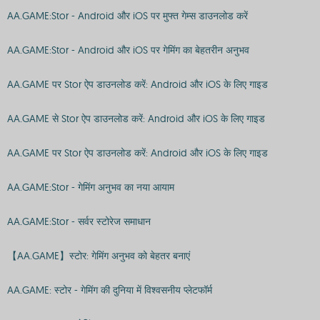
AA.GAME:Stor - Android और iOS पर मुफ्त गेम्स डाउनलोड करें
AA.GAME:Stor - Android और iOS पर गेमिंग का बेहतरीन अनुभव
AA.GAME पर Stor ऐप डाउनलोड करें: Android और iOS के लिए गाइड
AA.GAME से Stor ऐप डाउनलोड करें: Android और iOS के लिए गाइड
AA.GAME पर Stor ऐप डाउनलोड करें: Android और iOS के लिए गाइड
AA.GAME:Stor - गेमिंग अनुभव का नया आयाम
AA.GAME:Stor - सर्वर स्टोरेज समाधान
【AA.GAME】स्टोर: गेमिंग अनुभव को बेहतर बनाएं
AA.GAME: स्टोर - गेमिंग की दुनिया में विश्वसनीय प्लेटफॉर्म