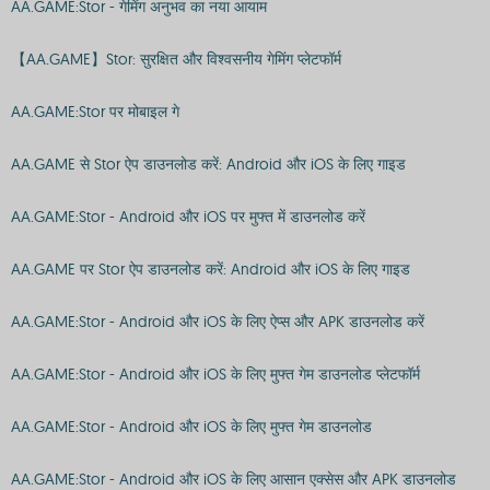
AA.GAME:Stor - गेमिंग अनुभव का नया आयाम
【AA.GAME】Stor: सुरक्षित और विश्वसनीय गेमिंग प्लेटफॉर्म
AA.GAME:Stor पर मोबाइल गे
AA.GAME से Stor ऐप डाउनलोड करें: Android और iOS के लिए गाइड
AA.GAME:Stor - Android और iOS पर मुफ्त में डाउनलोड करें
AA.GAME पर Stor ऐप डाउनलोड करें: Android और iOS के लिए गाइड
AA.GAME:Stor - Android और iOS के लिए ऐप्स और APK डाउनलोड करें
AA.GAME:Stor - Android और iOS के लिए मुफ्त गेम डाउनलोड प्लेटफॉर्म
AA.GAME:Stor - Android और iOS के लिए मुफ्त गेम डाउनलोड
AA.GAME:Stor - Android और iOS के लिए आसान एक्सेस और APK डाउनलोड