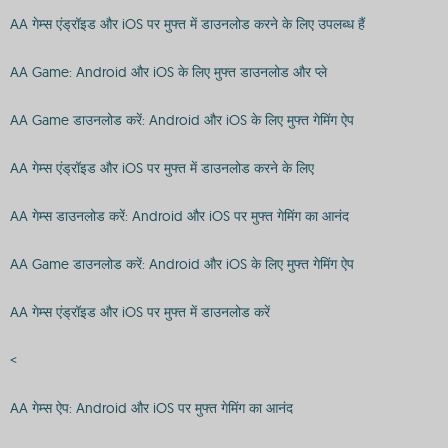
AA गेम्स एंड्रॉइड और iOS पर मुफ्त में डाउनलोड करने के लिए उपलब्ध हैं
AA Game: Android और iOS के लिए मुफ्त डाउनलोड और प्ले
AA Game डाउनलोड करें: Android और iOS के लिए मुफ्त गेमिंग ऐप
AA गेम्स एंड्रॉइड और iOS पर मुफ्त में डाउनलोड करने के लिए
AA गेम्स डाउनलोड करें: Android और iOS पर मुफ्त गेमिंग का आनंद
AA Game डाउनलोड करें: Android और iOS के लिए मुफ्त गेमिंग ऐप
AA गेम्स एंड्रॉइड और iOS पर मुफ्त में डाउनलोड करें
<
AA गेम्स ऐप: Android और iOS पर मुफ्त गेमिंग का आनंद