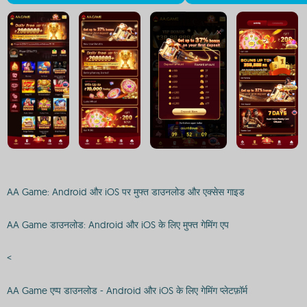
AA Game: Android और iOS पर मुफ्त डाउनलोड और एक्सेस गाइड
AA Game डाउनलोड: Android और iOS के लिए मुफ्त गेमिंग एप
<
AA Game एप्प डाउनलोड - Android और iOS के लिए गेमिंग प्लेटफ़ॉर्म