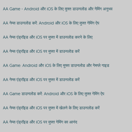
AA Game - Android और iOS के लिए मुफ्त डाउनलोड और गेमिंग अनुभव
AA गेम्स डाउनलोड करें: Android और iOS के लिए मुफ्त गेमिंग ऐप
AA गेम्स एंड्रॉइड और iOS पर मुफ्त में डाउनलोड करने के लिए
AA गेम्स एंड्रॉइड और iOS पर मुफ्त में डाउनलोड करें
AA Game: Android और iOS के लिए मुफ्त डाउनलोड और गेमप्ले गाइड
AA गेम्स एंड्रॉइड और iOS पर मुफ्त में डाउनलोड करें
AA Game डाउनलोड करें: Android और iOS के लिए मुफ्त गेमिंग ऐप
AA गेम्स एंड्रॉइड और iOS पर मुफ्त में खेलने के लिए डाउनलोड करें
AA गेम्स एंड्रॉइड और iOS पर मुफ्त गेमिंग का आनंद