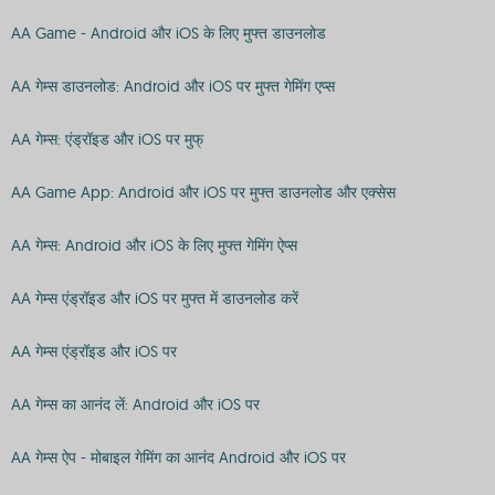
AA Game - Android और iOS के लिए मुफ्त डाउनलोड
AA गेम्स डाउनलोड: Android और iOS पर मुफ्त गेमिंग एप्स
AA गेम्स: एंड्रॉइड और iOS पर मुफ्
AA Game App: Android और iOS पर मुफ्त डाउनलोड और एक्सेस
AA गेम्स: Android और iOS के लिए मुफ्त गेमिंग ऐप्स
AA गेम्स एंड्रॉइड और iOS पर मुफ्त में डाउनलोड करें
AA गेम्स एंड्रॉइड और iOS पर
AA गेम्स का आनंद लें: Android और iOS पर
AA गेम्स ऐप - मोबाइल गेमिंग का आनंद Android और iOS पर