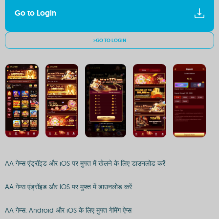
Go to Login
>GO TO LOGIN
AA गेम्स एंड्रॉइड और iOS पर मुफ्त में खेलने के लिए डाउनलोड करें
AA गेम्स एंड्रॉइड और iOS पर मुफ्त में डाउनलोड करें
AA गेम्स: Android और iOS के लिए मुफ्त गेमिंग ऐप्स