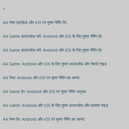
<
AA गेम्स एंड्रॉइड और iOS पर मुफ्त गेमिंग ऐप
AA Game डाउनलोड करें: Android और iOS के लिए मुफ्त गेमिंग ऐप
AA Game डाउनलोड करें: Android और iOS के लिए मुफ्त गेमिंग ऐप
AA Game: Android और iOS के लिए मुफ्त डाउनलोड और गेमप्ले गाइड
AA गेम्स: Android और iOS पर मुफ्त गेमिंग का आनंद
AA Game ऐप: Android और iOS पर मुफ्त गेमिंग अनुभव
AA Game: Android और iOS के लिए मुफ्त डाउनलोड और एक्सेस गाइड
AA गेम्स ऐप: Android और iOS पर मुफ्त गेमिंग का आनंद