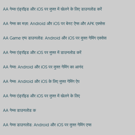
AA गेम्स एंड्रॉइड और iOS पर मुफ्त में खेलने के लिए डाउनलोड करें
AA गेम्स का मज़ा: Android और iOS पर बेस्ट ऐप्स और APK एक्सेस
AA Game एप्प डाउनलोड: Android और iOS पर मुफ्त गेमिंग एक्सेस
AA गेम्स एंड्रॉइड और iOS पर मुफ्त में डाउनलोड करें
AA गेम्स: Android और iOS पर मुफ्त गेमिंग का आनंद
AA गेम्स: Android और iOS के लिए मुफ्त गेमिंग ऐप
AA गेम्स एंड्रॉइड और iOS पर मुफ्त में खेलने के लिए
AA गेम्स डाउनलोड क
AA गेम्स डाउनलोड: Android और iOS पर मुफ्त गेमिंग एप्स