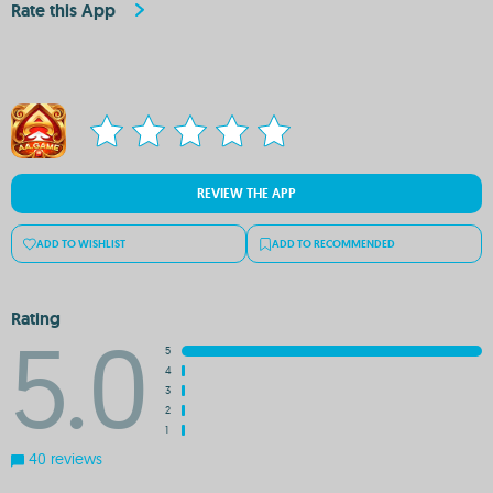
Rate this App
REVIEW THE APP
ADD TO WISHLIST
ADD TO RECOMMENDED
Rating
5.0
5
4
3
2
1
40 reviews