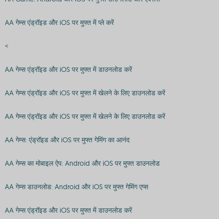
AA गेम्स एंड्रॉइड और iOS पर मुफ्त में प्ले करें
<
AA गेम्स एंड्रॉइड और iOS पर मुफ्त में डाउनलोड करें
AA गेम्स एंड्रॉइड और iOS पर मुफ्त में खेलने के लिए डाउनलोड करें
AA गेम्स एंड्रॉइड और iOS पर मुफ्त में खेलने के लिए डाउनलोड करें
AA गेम्स: एंड्रॉइड और iOS पर मुफ्त गेमिंग का आनंद
AA गेम्स का मोबाइल ऐप: Android और iOS पर मुफ्त डाउनलोड
AA गेम्स डाउनलोड: Android और iOS पर मुफ्त गेमिंग एप्स
AA गेम्स एंड्रॉइड और iOS पर मुफ्त में डाउनलोड करें