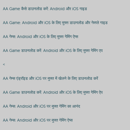
AA Game कैसे डाउनलोड करें: Android और iOS गाइड
AA Game: Android और iOS के लिए मुफ्त डाउनलोड और गेमप्ले गाइड
AA गेम्स: Android और iOS के लिए मुफ्त गेमिंग ऐप्स
AA Game डाउनलोड करें: Android और iOS के लिए मुफ्त गेमिंग एप
<
AA गेम्स एंड्रॉइड और iOS पर मुफ्त में खेलने के लिए डाउनलोड करें
AA Game डाउनलोड करें: Android और iOS के लिए मुफ्त गेमिंग ऐप
AA गेम्स: Android और iOS पर मुफ्त गेमिंग का आनंद
AA गेम्स: Android और iOS पर मुफ्त गेमिंग ऐप्स