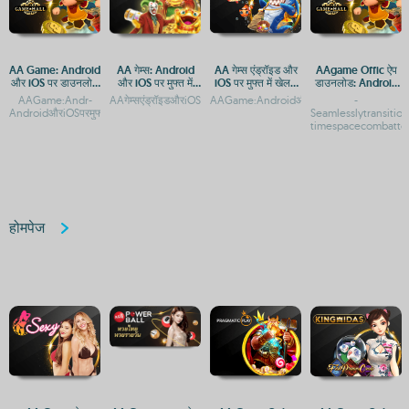
AA Game: Android
AA गेम्स: Android
AA गेम्स एंड्रॉइड और
AAgame Offic ऐप
और iOS पर डाउनलोड
और iOS पर मुफ्त में
iOS पर मुफ्त में खेलने
डाउनलोड: Android
और एक्सेस गाइड
खेलें
के लिए डाउनलोड करें
और iOS प्लेटफ़ॉर्म पर
AAGame:Andr-
AAगेम्सएंड्रॉइडऔरiOSपरमुफ्तमेंडाउनलोडकरेंAAगेम्सऐप:AndroidऔरiOSपरम
AAGame:AndroidऔरiOSपरमुफ्तडाउनलोडऔरएक्स
-
एक्सेस गाइड
AndroidऔरiOSपरमुफ्तगेमिंगएप्सAAGame:AndroidऔरiOSपरडाउनलोडऔरप्लेकरेंAAगेम्सएं
Seamlesslytransitio
timespacecombatto
होमपेज