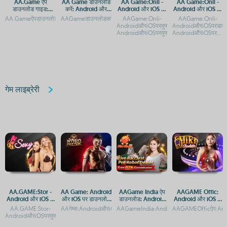
AA.Game ऐप
AA Game डाउनलोड
AA Game:Onli -
AA Game:Onli -
डाउनलोड गाइड:
करें: Android और
Android और iOS पर
Android और iOS पर
Android और iOS
iOS के लिए मुफ्त गेमिंग
मुफ्त गेमिंग एप्लिकेशन
मुफ्त डाउनलोड
AA.Gameऐपडाउनलोड:AndroidऔरiOSप्लेटफ़ॉर्मपरगेमिंगएक्सेसAA.Gameपरगेमिंगएक्सेस:Androi
AAGameडाउनलोडकरें:AndroidऔरiOSकेलिएमुफ्तगेमिंगएपAAGame:And
AAGame:Onli-
AAGame:Onli-
प्लेटफ़ॉर्म पर आसान
ऐप
AndroidऔरiOSपरमुफ्तगेमिंगएपAAGame:Onli-
AndroidऔरiOSपरडाउन
एक्सेस
AndroidऔरiOSपरमुफ्तडाउनलोड
AndroidऔरiOSपरमुफ्
A
गेम लाइब्रेरी
AA.GAME:Stor -
AA Game: Android
AAGame India ऐप
AAGAME Offic:
Android और iOS के
और iOS पर डाउनलोड
डाउनलोड: Android
Android और iOS के
लिए मुफ्त गेम डाउनलोड
करने का तरीका
और iOS प्लेटफॉर्म पर
लिए ऐप डाउनलोड गाइड
AA.GAME:Stor-
AAगेम्स:AndroidऔरiOSपरमुफ्तगेम्सकाआनंदAAGame:AndroidऔरiOS
AAGameIndia:AndroidऔरiOSपरऐपडाउनलोडकरे
AAGAMEOfficऐप:And
प्लेटफ़ॉर्म
एक्सेस
AndroidऔरiOSपरमुफ्तगेम्सडाउनलोडकरेंAA.GAMEपरStorऐपडाउनलोडकरें:AndroidऔरiOSक