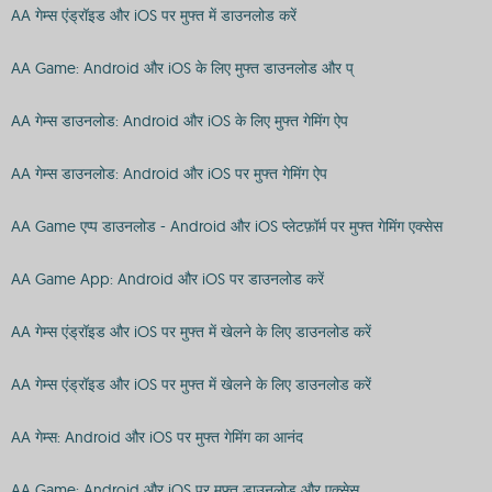
AA गेम्स एंड्रॉइड और iOS पर मुफ्त में डाउनलोड करें
AA Game: Android और iOS के लिए मुफ्त डाउनलोड और प्
AA गेम्स डाउनलोड: Android और iOS के लिए मुफ्त गेमिंग ऐप
AA गेम्स डाउनलोड: Android और iOS पर मुफ्त गेमिंग ऐप
AA Game एप्प डाउनलोड - Android और iOS प्लेटफ़ॉर्म पर मुफ्त गेमिंग एक्सेस
AA Game App: Android और iOS पर डाउनलोड करें
AA गेम्स एंड्रॉइड और iOS पर मुफ्त में खेलने के लिए डाउनलोड करें
AA गेम्स एंड्रॉइड और iOS पर मुफ्त में खेलने के लिए डाउनलोड करें
AA गेम्स: Android और iOS पर मुफ्त गेमिंग का आनंद
AA Game: Android और iOS पर मुफ्त डाउनलोड और एक्सेस