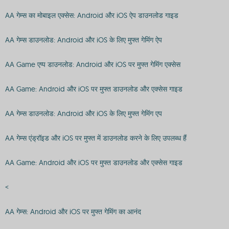
AA गेम्स का मोबाइल एक्सेस: Android और iOS ऐप डाउनलोड गाइड
AA गेम्स डाउनलोड: Android और iOS के लिए मुफ्त गेमिंग ऐप
AA Game एप्प डाउनलोड: Android और iOS पर मुफ्त गेमिंग एक्सेस
AA Game: Android और iOS पर मुफ्त डाउनलोड और एक्सेस गाइड
AA गेम्स डाउनलोड: Android और iOS के लिए मुफ्त गेमिंग एप
AA गेम्स एंड्रॉइड और iOS पर मुफ्त में डाउनलोड करने के लिए उपलब्ध हैं
AA Game: Android और iOS पर मुफ्त डाउनलोड और एक्सेस गाइड
<
AA गेम्स: Android और iOS पर मुफ्त गेमिंग का आनंद