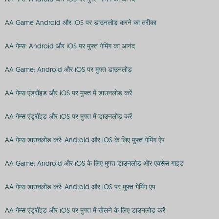
AA Game Android और iOS पर डाउनलोड करने का तरीका
AA गेम्स: Android और iOS पर मुफ्त गेमिंग का आनंद
AA Game: Android और iOS पर मुफ्त डाउनलोड
AA गेम्स एंड्रॉइड और iOS पर मुफ्त में डाउनलोड करें
AA गेम्स एंड्रॉइड और iOS पर मुफ्त में डाउनलोड करें
AA गेम्स डाउनलोड करें: Android और iOS के लिए मुफ्त गेमिंग ऐप
AA Game: Android और iOS के लिए मुफ्त डाउनलोड और एक्सेस गाइड
AA गेम्स डाउनलोड करें: Android और iOS पर मुफ्त गेमिंग एप
AA गेम्स एंड्रॉइड और iOS पर मुफ्त में खेलने के लिए डाउनलोड करें