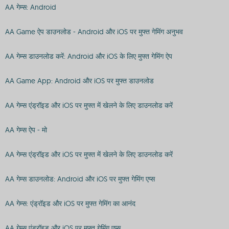
AA गेम्स: Android
AA Game ऐप डाउनलोड - Android और iOS पर मुफ्त गेमिंग अनुभव
AA गेम्स डाउनलोड करें: Android और iOS के लिए मुफ्त गेमिंग ऐप
AA Game App: Android और iOS पर मुफ्त डाउनलोड
AA गेम्स एंड्रॉइड और iOS पर मुफ्त में खेलने के लिए डाउनलोड करें
AA गेम्स ऐप - मो
AA गेम्स एंड्रॉइड और iOS पर मुफ्त में खेलने के लिए डाउनलोड करें
AA गेम्स डाउनलोड: Android और iOS पर मुफ्त गेमिंग एप्स
AA गेम्स: एंड्रॉइड और iOS पर मुफ्त गेमिंग का आनंद
AA गेम्स एंड्रॉइड और iOS पर मुफ्त गेमिंग एप्स