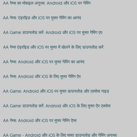
AA गेम्स का मोबाइल अनुभव: Android और iOS पर गेमिंग
AA गेम्स: एंड्रॉइड और iOS पर मुफ्त गेमिंग का आनंद
AA Game डाउनलोड करें: Android और iOS पर मुफ्त गेमिंग एप
AA गेम्स एंड्रॉइड और iOS पर मुफ्त में खेलने के लिए डाउनलोड करें
AA गेम्स: Android और iOS पर मुफ्त गेमिंग का आनंद
AA गेम्स: Android और iOS के लिए मुफ्त गेमिंग ऐप
AA Game: Android और iOS पर मुफ्त डाउनलोड और एक्सेस गाइड
AA Game डाउनलोड करें: Android और iOS के लिए मुफ्त ऐप एक्सेस
AA गेम्स: Android और iOS पर मुफ्त गेमिंग ऐप्स
AA Game - Android और iOS के लिए मुफ्त डाउनलोड और गेमिंग अनुभव