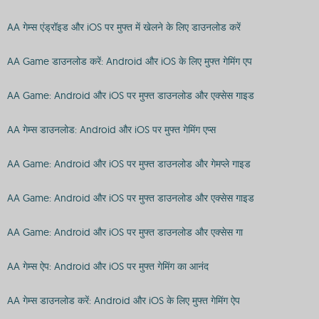
AA गेम्स एंड्रॉइड और iOS पर मुफ्त में खेलने के लिए डाउनलोड करें
AA Game डाउनलोड करें: Android और iOS के लिए मुफ्त गेमिंग एप
AA Game: Android और iOS पर मुफ्त डाउनलोड और एक्सेस गाइड
AA गेम्स डाउनलोड: Android और iOS पर मुफ्त गेमिंग एप्स
AA Game: Android और iOS पर मुफ्त डाउनलोड और गेमप्ले गाइड
AA Game: Android और iOS पर मुफ्त डाउनलोड और एक्सेस गाइड
AA Game: Android और iOS पर मुफ्त डाउनलोड और एक्सेस गा
AA गेम्स ऐप: Android और iOS पर मुफ्त गेमिंग का आनंद
AA गेम्स डाउनलोड करें: Android और iOS के लिए मुफ्त गेमिंग ऐप