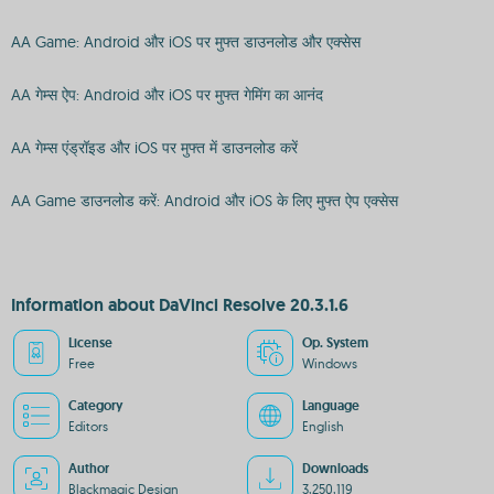
AA Game: Android और iOS पर मुफ्त डाउनलोड और एक्सेस
AA गेम्स ऐप: Android और iOS पर मुफ्त गेमिंग का आनंद
AA गेम्स एंड्रॉइड और iOS पर मुफ्त में डाउनलोड करें
AA Game डाउनलोड करें: Android और iOS के लिए मुफ्त ऐप एक्सेस
Information about DaVinci Resolve 20.3.1.6
License
Op. System
Free
Windows
Category
Language
Editors
English
Author
Downloads
Blackmagic Design
3,250,119