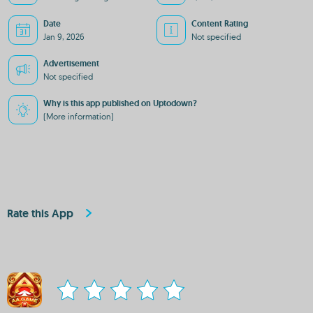
Date
Content Rating
Jan 9, 2026
Not specified
Advertisement
Not specified
Why is this app published on Uptodown?
(More information)
Rate this App