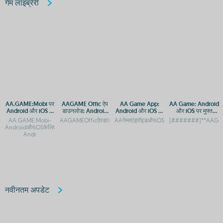
गेम लाइब्रेरी
AA.GAME:Mobi पर
AAGAME Offic ऐप
AA Game App:
AA Game: Android
Android और iOS के
डाउनलोड: Android
Android और iOS पर
और iOS पर मुफ्त
लिए मोबाइल गेम्स
और iOS प्लेटफ़ॉर्म
मुफ्त डाउनलोड और
डाउनलोड और गेमिंग
AA.GAME:Mobi-
AAGAMEOfficऐपडाउनलोड:AndroidऔरiOSप्लेटफ़ॉर्मगाइडTeamupwit
AAगेम्सएंड्रॉइडऔरiOSपरमुफ्तमेंखेलनेकेलिएडा
[#######]**AAGame**
डाउनलोड करें
गाइड
एक्सेस
एक्सेस
AndroidऔरiOSकेलिएमोबाइलगेमिंगप्लेटफ़ॉर्मAA.GAME:Mobiपरगेम्सडाउनलोडकरें-
Andr
नवीनतम अपडेट