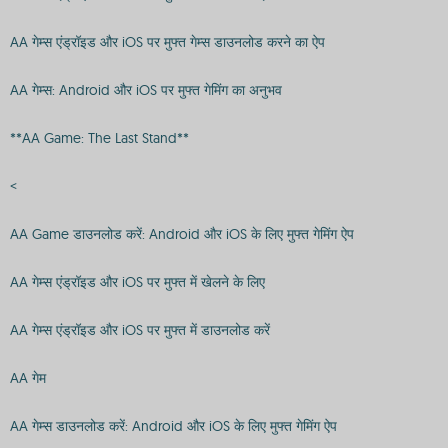
AA गेम्स एंड्रॉइड और iOS पर मुफ्त गेम्स डाउनलोड करने का ऐप
AA गेम्स: Android और iOS पर मुफ्त गेमिंग का अनुभव
**AA Game: The Last Stand**
<
AA Game डाउनलोड करें: Android और iOS के लिए मुफ्त गेमिंग ऐप
AA गेम्स एंड्रॉइड और iOS पर मुफ्त में खेलने के लिए
AA गेम्स एंड्रॉइड और iOS पर मुफ्त में डाउनलोड करें
AA गेम
AA गेम्स डाउनलोड करें: Android और iOS के लिए मुफ्त गेमिंग ऐप