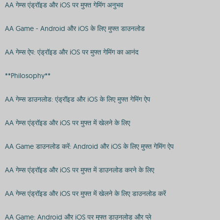
AA गेम्स एंड्रॉइड और iOS पर मुफ्त गेमिंग अनुभव
AA Game - Android और iOS के लिए मुफ्त डाउनलोड
AA गेम्स ऐप: एंड्रॉइड और iOS पर मुफ्त गेमिंग का आनंद
**Philosophy**
AA गेम्स डाउनलोड: एंड्रॉइड और iOS के लिए मुफ्त गेमिंग ऐप
AA गेम्स एंड्रॉइड और iOS पर मुफ्त में खेलने के लिए
AA Game डाउनलोड करें: Android और iOS के लिए मुफ्त गेमिंग ऐप
AA गेम्स एंड्रॉइड और iOS पर मुफ्त में डाउनलोड करने के लिए
AA गेम्स एंड्रॉइड और iOS पर मुफ्त में खेलने के लिए डाउनलोड करें
AA Game: Android और iOS पर मुफ्त डाउनलोड और प्ले