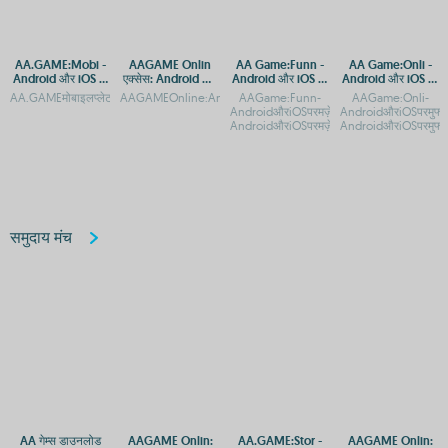
AA.GAME:Mobi -
AAGAME Onlin
AA Game:Funn -
AA Game:Onli -
Android और iOS के
एक्सेस: Android और
Android और iOS पर
Android और iOS पर
लिए आसान एक्सेस और
Apple के लिए APP
मज़ेदार गेमिंग अनुभव
मुफ्त गेमिंग एप
AA.GAMEमोबाइलप्लेटफ़ॉर्म:AndroidऔरiOSपरगेमएक्सेसAA.GAMEमोबाइलप्लेटफ़ॉर्म:Androidऔर
AAGAMEOnline:AndroidऔरAppleकेलिएAPPऔरAPKएक्सेसAAGAME
AAGame:Funn-
AAGame:Onli-
डाउनलोड
APK
AndroidऔरiOSपरमज़ेदारगेमिंगअनुभवAAGame
AndroidऔरiOSपरमुफ्
AndroidऔरiOSपरमज़ेदारगेमिंगअनुभव
AndroidऔरiOSपरमुफ्त
समुदाय मंच
AA गेम्स डाउनलोड
AAGAME Onlin:
AA.GAME:Stor -
AAGAME Onlin: