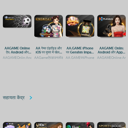
AAGAME Online
AA गेम्स एंड्रॉइड और
AA.GAME iPhone
AAGAME Onlin:
ऐप: Android और
iOS पर मुफ्त में खेलने
पर Genshin Impact
Android और Apple
Apple पर गेमिंग एक्सेस
के लिए डाउनलोड करें
APK डाउनलोड और
पर एक्सेस करें, APP
AAGAMEOnlin:AndroidaurApplekeliyeaasaanaccessAAGAMEOnline:AndroidऔरApple
AAGameऐपडाउनलोड:AndroidऔरiOSपरगेमिंगअनुभवAAगेम्स:AndroidऔरiO
AA.GAMEपरiPhoneकेलिएAndroidऐप्सकैसेडा
AAGAMEOnline:Andr
एक्सेस गाइड
और APK डाउनलोड
सहायता केंद्र