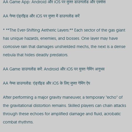
AA Game App: Android और iOS पर मुफ्त डाउनलोड और एक्सेस
AA गेम्स एंड्रॉइड और iOS पर मुफ्त में डाउनलोड करें
* **The Ever-Shifting Aetheric Layers:** Each sector of the gas giant
has unique hazards, enemies, and bosses. One layer may have
corrosive rain that damages unshielded mechs, the next is a dense
nebula that hides deadly predators.
AA Game डाउनलोड करें: Android और iOS पर मुफ्त गेमिंग अनुभव
AA गेम्स डाउनलोड: एंड्रॉइड और iOS के लिए मुफ्त गेमिंग ऐप
After performing a major gravity maneuver, a temporary "echo" of
the gravitational distortion remains. Skilled players can chain attacks
through these echoes for amplified damage and fluid, acrobatic
combat rhythms.