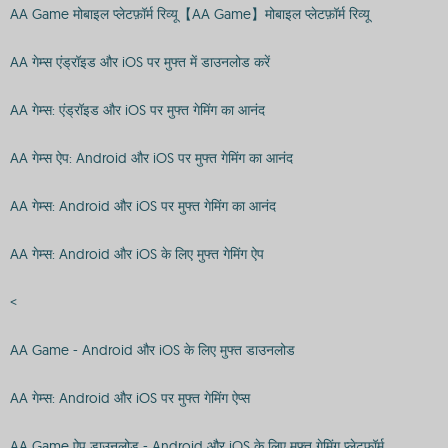
AA Game मोबाइल प्लेटफ़ॉर्म रिव्यू【AA Game】मोबाइल प्लेटफ़ॉर्म रिव्यू
AA गेम्स एंड्रॉइड और iOS पर मुफ्त में डाउनलोड करें
AA गेम्स: एंड्रॉइड और iOS पर मुफ्त गेमिंग का आनंद
AA गेम्स ऐप: Android और iOS पर मुफ्त गेमिंग का आनंद
AA गेम्स: Android और iOS पर मुफ्त गेमिंग का आनंद
AA गेम्स: Android और iOS के लिए मुफ्त गेमिंग ऐप
<
AA Game - Android और iOS के लिए मुफ्त डाउनलोड
AA गेम्स: Android और iOS पर मुफ्त गेमिंग ऐप्स
AA Game ऐप डाउनलोड - Android और iOS के लिए मुफ्त गेमिंग प्लेटफॉर्म