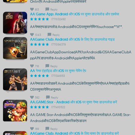
Onlinऐप:AndroidऔरAppleपरएक्सेसकरें
813
Reply
AA Game App: Android और iOS पर मुफ्त डाउनलोड और एक्सेस
1771032492
AAगेम्सएप्पडाउनलोड:AndroidऔरiOSपरमुफ्तगेमिंगYouchoose**A**.
1043
Reply
AAGame Club: Android और iOS के लिए ऐप डाउनलोड गाइड
1771094379
AAGameClubAppDownloadAPKforAndroid&iOSAAGameClubA
ppAPKडाउनलोड-AndroidऔरAppleप्लेटफ़ॉर्मA
716
Reply
AA गेम्स एंड्रॉइड और iOS पर मुफ्त गेमिंग ऐप
1771346153
AAगेम्सडाउनलोडकरें:AndroidऔरiOSकेलिएमुफ्तगेमिंगऐपAAगेम्सएंड्रॉइडऔरi
OSपरमुफ्तगेमिंगअनुभवA
592
Reply
AA.GAME:Stor - Android और iOS पर मुफ्त गेम्स डाउनलोड करें
1771410522
AA.GAME:Stor-AndroidऔरiOSकेलिएमुफ्तऐपडाउनलोडAA.GAME:Stor-
AndroidऔरiOSकेलिएआधिकारिकऐपडाउन
169
Reply
AAGame Club: Android और iOS के लिए मुफ्त ऐप डाउनलोड करें