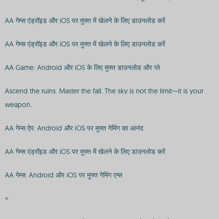
AA गेम्स एंड्रॉइड और iOS पर मुफ्त में खेलने के लिए डाउनलोड करें
AA गेम्स एंड्रॉइड और iOS पर मुफ्त में खेलने के लिए डाउनलोड करें
AA Game: Android और iOS के लिए मुफ्त डाउनलोड और प्ले
Ascend the ruins. Master the fall. The sky is not the limit—it is your
weapon.
AA गेम्स ऐप: Android और iOS पर मुफ्त गेमिंग का आनंद
AA गेम्स एंड्रॉइड और iOS पर मुफ्त में खेलने के लिए डाउनलोड करें
AA गेम्स: Android और iOS पर मुफ्त गेमिंग एप्स
<