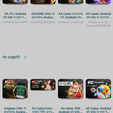
AA गेम्स: Android
AAGAME Offic ऐप
AA Game डाउनलोड
AA Game: Android
और iOS पर मुफ्त गेमिंग
डाउनलोड: Android
करें: Android और
और iOS पर डाउनलोड
का आनंद
और iOS प्लेटफ़ॉर्म
iOS के लिए मुफ्त गेमिंग
और एक्सेस गाइड
AAगेम्स:AndroidऔरiOSपरमुफ्तगेमिंगऐपAAगेम्स:AndroidऔरiOSपरमुफ्तगेमिंगकाआनंदAAगेम्सएंड्रA
AAGAMEOfficऐपडाउनलोड:AndroidऔरiOSप्लेटफ़ॉर्मगाइडAAGAMEO
AAGame:AndroidऔरiOSपरमुफ्तडाउनलोडऔरएक्स
AAGame:Andr-
गाइड
ऐप
AndroidऔरiOSपरडाउन
गेम लाइब्रेरी
AAgame Offic ऐप
AA Game:Funn -
AA Game APK:
AA Game: Android
डाउनलोड: Android
मज़ेदार गेमिंग अनुभव
Android और iOS पर
और iOS पर मुफ्त गेमिंग