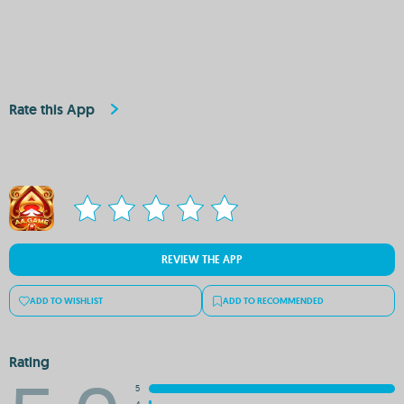
Rate this App
REVIEW THE APP
ADD TO WISHLIST
ADD TO RECOMMENDED
Rating
5