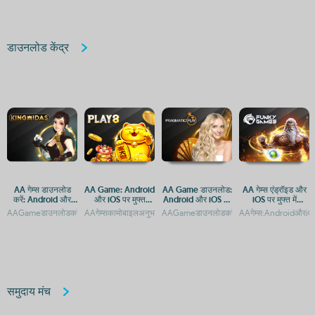
डाउनलोड केंद्र
AA गेम्स डाउनलोड
AA Game: Android
AA Game डाउनलोड:
AA गेम्स एंड्रॉइड और
करें: Android और
और iOS पर मुफ्त
Android और iOS पर
iOS पर मुफ्त में
iOS के लिए मुफ्त गेमिंग
डाउनलोड और एक्सेस
मुफ्त गेमिंग एप
डाउनलोड करें
AAGameडाउनलोडकरें:AndroidऔरiOSकेलिएमुफ्तगेमिंगऐपAAगेम्सएंड्रॉइडऔरiOSपरमुफ्तमेंखेलनेकेल
AAगेम्सकामोबाइलअनुभव:AndroidऔरiOSपरडाउनलोडगाइडAAगेम्सएंड्रॉइडऔर
AAGameडाउनलोडकरें:AndroidऔरiOSकेलिएमुफ्त
AAगेम्स:AndroidऔरiOSपरम
ऐप
समुदाय मंच