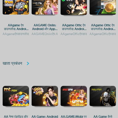
AAgame ऐप
AAGAME Onlin:
AAgame Offic ऐप
AAgame Offic ऐप
डाउनलोड: Android
Android और Apple
डाउनलोड: Android
डाउनलोड: Android
और iOS प्लेटफ़ॉर्म पर
के लिए APP डाउनलोड
और iOS प्लेटफ़ॉर्म पर
और iOS प्लेटफ़ॉर्म पर
AAgameऐपडाउनलोड:AndroidऔरiOSप्लेटफ़ॉर्मपरगेमिंगएक्सेसAAgameऐपडाउनलोड:AndroidऔरiO
AAGAMEOnlinऐप:AndroidऔरAppleपरएक्सेसकरेंAAGAMEOnlinऐपडाउ
AAgameOfficऐपडाउनलोड:AndroidऔरiOSप्लेटफ
AAgameOfficऐपडाउनलो
गेमिंग एक्सेस
गाइड
गेमिंग एक्सेस
एक्सेस गाइड
खाता प्रबंधन
AA गेम्स एंड्रॉइड और
AA Game: Android
AA.GAME:Mobi पर
AA Game कैसे