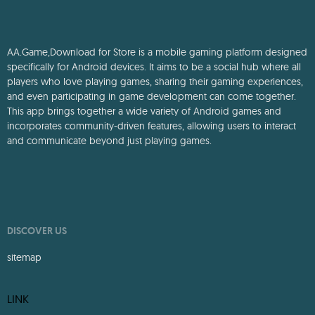
AA.Game,Download for Store is a mobile gaming platform designed
specifically for Android devices. It aims to be a social hub where all
players who love playing games, sharing their gaming experiences,
and even participating in game development can come together.
This app brings together a wide variety of Android games and
incorporates community-driven features, allowing users to interact
and communicate beyond just playing games.
DISCOVER US
sitemap