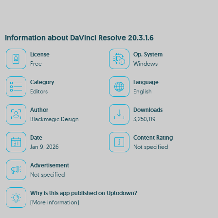
Information about DaVinci Resolve 20.3.1.6
License
Op. System
Free
Windows
Category
Language
Editors
English
Author
Downloads
Blackmagic Design
3,250,119
Date
Content Rating
Jan 9, 2026
Not specified
Advertisement
Not specified
Why is this app published on Uptodown?
(More information)