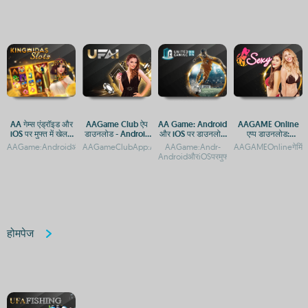
AA गेम्स एंड्रॉइड और
AAGame Club ऐप
AA Game: Android
AAGAME Online
iOS पर मुफ्त में खेलने
डाउनलोड - Android
और iOS पर डाउनलोड
एप्प डाउनलोड:
के लिए डाउनलोड करें
और iOS प्लेटफ़ॉर्म पर
और एक्सेस गाइड
Android और iOS
AAGame:AndroidऔरiOSकेलिएमुफ्तडाउनलोडऔरएक्सेसगाइडAAगेम्सएंड्रॉइडऔरiOSपरमुफ्तमेंखेलने
AAGameClubApp:AndroidऔरiOSपरमुफ्तडाउनलोडAAGameClub:An
AAGame:Andr-
AAGAMEOnlineगेमिंगप
एक्सेस
प्लेटफ़ॉर्म एक्सेस
AndroidऔरiOSपरमुफ्तगेमडाउनलोडAAगेम्सएंड
होमपेज