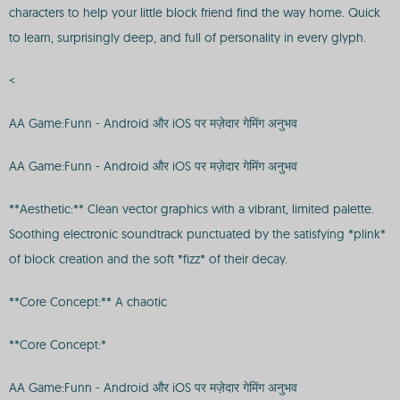
characters to help your little block friend find the way home. Quick
to learn, surprisingly deep, and full of personality in every glyph.
<
AA Game:Funn - Android और iOS पर मज़ेदार गेमिंग अनुभव
AA Game:Funn - Android और iOS पर मज़ेदार गेमिंग अनुभव
**Aesthetic:** Clean vector graphics with a vibrant, limited palette.
Soothing electronic soundtrack punctuated by the satisfying *plink*
of block creation and the soft *fizz* of their decay.
**Core Concept:** A chaotic
**Core Concept:*
AA Game:Funn - Android और iOS पर मज़ेदार गेमिंग अनुभव