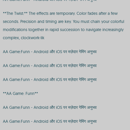
**The Twist:** The effects are temporary. Color fades after a few
seconds. Precision and timing are key. You must chain your colorful
modifications together in rapid succession to navigate increasingly
complex, clockwork-lik
AA Game:Funn - Android और iOS पर मज़ेदार गेमिंग अनुभव
AA Game:Funn - Android और iOS पर मज़ेदार गेमिंग अनुभव
AA Game:Funn - Android और iOS पर मज़ेदार गेमिंग अनुभव
**AA Game: Funn**
AA Game:Funn - Android और iOS पर मज़ेदार गेमिंग अनुभव
AA Game:Funn - Android और iOS पर मज़ेदार गेमिंग अनुभव