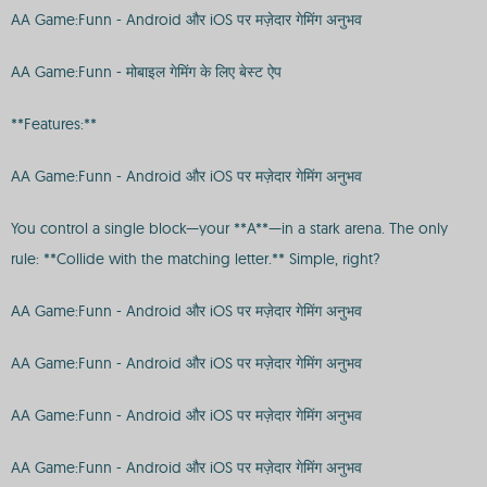
AA Game:Funn - Android और iOS पर मज़ेदार गेमिंग अनुभव
AA Game:Funn - मोबाइल गेमिंग के लिए बेस्ट ऐप
**Features:**
AA Game:Funn - Android और iOS पर मज़ेदार गेमिंग अनुभव
You control a single block—your **A**—in a stark arena. The only
rule: **Collide with the matching letter.** Simple, right?
AA Game:Funn - Android और iOS पर मज़ेदार गेमिंग अनुभव
AA Game:Funn - Android और iOS पर मज़ेदार गेमिंग अनुभव
AA Game:Funn - Android और iOS पर मज़ेदार गेमिंग अनुभव
AA Game:Funn - Android और iOS पर मज़ेदार गेमिंग अनुभव