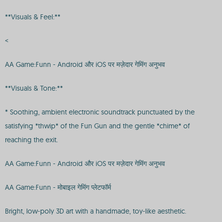
**Visuals & Feel:**
<
AA Game:Funn - Android और iOS पर मज़ेदार गेमिंग अनुभव
**Visuals & Tone:**
* Soothing, ambient electronic soundtrack punctuated by the
satisfying *thwip* of the Fun Gun and the gentle *chime* of
reaching the exit.
AA Game:Funn - Android और iOS पर मज़ेदार गेमिंग अनुभव
AA Game:Funn - मोबाइल गेमिंग प्लेटफॉर्म
Bright, low-poly 3D art with a handmade, toy-like aesthetic.