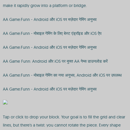
make it rapidly grow into a platform or bridge.
AA Game:Funn - Android और iOS पर मज़ेदार गेमिंग अनुभव
AA Game:Funn - मोबाइल गेमिंग के लिए बेस्ट एंड्रॉइड और iOS ऐप
AA Game:Funn - Android और iOS पर मज़ेदार गेमिंग अनुभव
AA Game Funn: Android और iOS पर मुफ्त AA गेम्स डाउनलोड करें
AA Game:Funn - मोबाइल गेमिंग का नया अनुभव, Android और iOS पर उपलब्ध
AA Game:Funn - Android और iOS पर मज़ेदार गेमिंग अनुभव
Tap or click to drop your block. Your goal is to fill the grid and clear
lines, but there's a twist: you cannot rotate the piece. Every shape