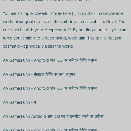
You are a simple, cheerful smiley face ( :] ) in a stark, monochrome
world. Your goal is to reach the exit door in each abstract level. The
core mechanic is your **expression**. By holding a button, you can
force your smile into a determined, wide grin. This grin is not just
cosmetic—it physically alters the world.
AA Game:Funn - Android और iOS पर मज़ेदार गेमिंग अनुभव
AA Game:Funn - मोबाइल गेमिंग का नया अनुभव
AA Game:Funn - Android और iOS पर मज़ेदार गेमिंग अनुभव
AA Game:Funn - म
AA Game:Funn Android और iOS पर डाउनलोड करने का तरीका
AA Game:Funn - Android और iOS पर मज़ेदार गेमिंग अनुभव