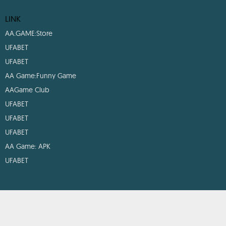
LINK
AA.GAME:Store
UFABET
UFABET
AA Game:Funny Game
AAGame Club
UFABET
UFABET
UFABET
AA Game: APK
UFABET