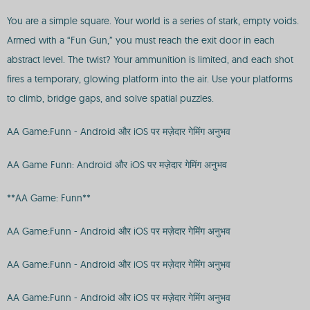
You are a simple square. Your world is a series of stark, empty voids.
Armed with a “Fun Gun,” you must reach the exit door in each
abstract level. The twist? Your ammunition is limited, and each shot
fires a temporary, glowing platform into the air. Use your platforms
to climb, bridge gaps, and solve spatial puzzles.
AA Game:Funn - Android और iOS पर मज़ेदार गेमिंग अनुभव
AA Game Funn: Android और iOS पर मज़ेदार गेमिंग अनुभव
**AA Game: Funn**
AA Game:Funn - Android और iOS पर मज़ेदार गेमिंग अनुभव
AA Game:Funn - Android और iOS पर मज़ेदार गेमिंग अनुभव
AA Game:Funn - Android और iOS पर मज़ेदार गेमिंग अनुभव