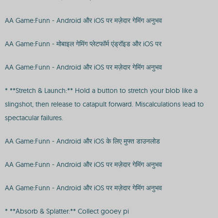
AA Game:Funn - Android और iOS पर मज़ेदार गेमिंग अनुभव
AA Game:Funn - मोबाइल गेमिंग प्लेटफॉर्म एंड्रॉइड और iOS पर
AA Game:Funn - Android और iOS पर मज़ेदार गेमिंग अनुभव
* **Stretch & Launch:** Hold a button to stretch your blob like a
slingshot, then release to catapult forward. Miscalculations lead to
spectacular failures.
AA Game:Funn - Android और iOS के लिए मुफ्त डाउनलोड
AA Game:Funn - Android और iOS पर मज़ेदार गेमिंग अनुभव
AA Game:Funn - Android और iOS पर मज़ेदार गेमिंग अनुभव
* **Absorb & Splatter:** Collect gooey pi