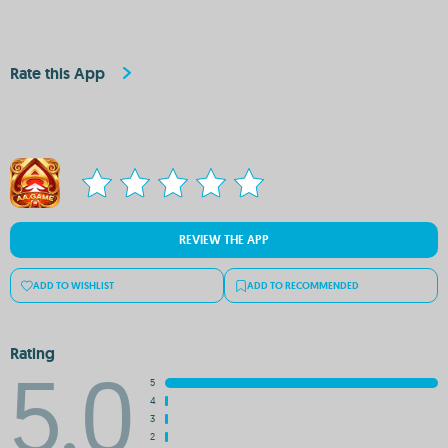
Rate this App
REVIEW THE APP
ADD TO WISHLIST
ADD TO RECOMMENDED
Rating
5.0
5
4
3
2