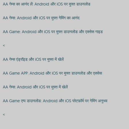
AA गेम्स का आनंद लें: Android और iOS पर मुफ्त डाउनलोड
AA गेम्स: Android और iOS पर मुफ्त गेमिंग का आनंद
AA Game: Android और iOS पर मुफ्त डाउनलोड और एक्सेस गाइड
<
AA गेम्स एंड्रॉइड और iOS पर मुफ्त में खेलें
AA Game APP: Android और iOS पर मुफ्त डाउनलोड और एक्सेस
AA गेम्स: Android और iOS पर मुफ्त में खेलें
AA Game एप्प डाउनलोड: Android और iOS प्लेटफ़ॉर्म पर गेमिंग अनुभव
<