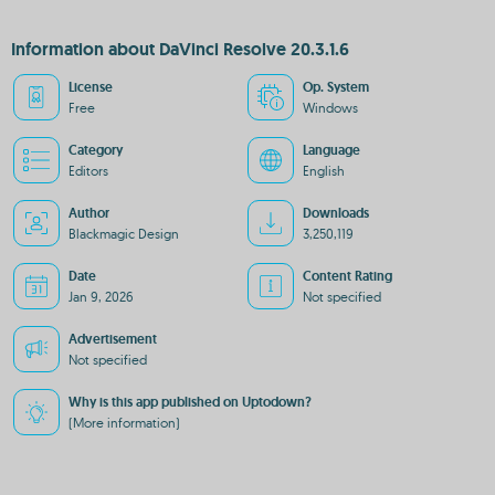
Information about DaVinci Resolve 20.3.1.6
License
Op. System
Free
Windows
Category
Language
Editors
English
Author
Downloads
Blackmagic Design
3,250,119
Date
Content Rating
Jan 9, 2026
Not specified
Advertisement
Not specified
Why is this app published on Uptodown?
(More information)