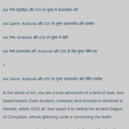
AA गेम्स एंड्रॉइड और iOS पर मुफ्त में डाउनलोड करें
AA Game: Android और iOS पर मुफ्त डाउनलोड और एक्सेस
AA गेम्स: Android और iOS पर मुफ्त में खेलें
AA गेम्स डाउनलोड करें: Android और iOS के लिए मुफ्त गेमिंग एप
<
AA Game: Android और iOS पर मुफ्त डाउनलोड और गेमिंग एक्सेस
In the world of AA, you are a lone adventurer in a land of stark, text-
based beauty. Every location, character, and monster is rendered in
intricate, artistic ASCII art. Your quest is to defeat the ancient Dragon
of Corruption, whose glitching code is consuming the realm.