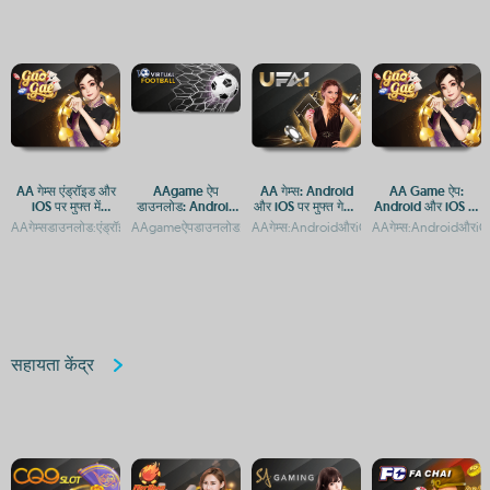
AA गेम्स एंड्रॉइड और
AAgame ऐप
AA गेम्स: Android
AA Game ऐप:
iOS पर मुफ्त में
डाउनलोड: Android
और iOS पर मुफ्त गेमिंग
Android और iOS पर
डाउनलोड करें
और iOS प्लेटफ़ॉर्म पर
ऐप
मुफ्त गेमिंग का आनंद
AAगेम्सडाउनलोड:एंड्रॉइडऔरiOSपरमुफ्तगेमिंगएपAAगेम्सएंड्रॉइडऔरiOSपरमुफ्तमेंडाउनलोडकरनेकेलि
AAgameऐपडाउनलोड:AndroidऔरiOSप्लेटफ़ॉर्मपरगेमिंगएक्सेसAAgameऐ
AAगेम्स:AndroidऔरiOSकेलिएमुफ्तगेमिंगऐप्सA
AAगेम्स:AndroidऔरiOS
गेमिंग एक्सेस
सहायता केंद्र