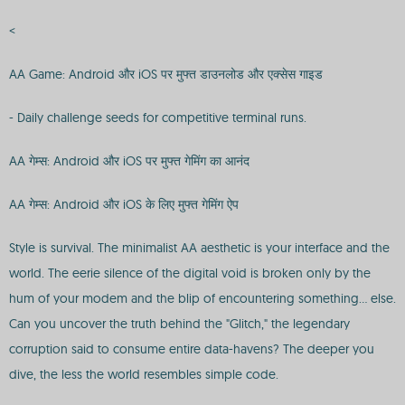
<
AA Game: Android और iOS पर मुफ्त डाउनलोड और एक्सेस गाइड
- Daily challenge seeds for competitive terminal runs.
AA गेम्स: Android और iOS पर मुफ्त गेमिंग का आनंद
AA गेम्स: Android और iOS के लिए मुफ्त गेमिंग ऐप
Style is survival. The minimalist AA aesthetic is your interface and the
world. The eerie silence of the digital void is broken only by the
hum of your modem and the blip of encountering something... else.
Can you uncover the truth behind the "Glitch," the legendary
corruption said to consume entire data-havens? The deeper you
dive, the less the world resembles simple code.