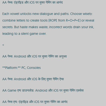
AA गेम्स: एंड्रॉइड और iOS पर मुफ्त गेमिंग का आनंद
Each vowel unlocks new dialogue and paths. Choose wisely:
combine letters to create tools (ROPE from R+O+P+E) or reveal
secrets. But haste makes waste; incorrect words drain your ink,
leading to a silent game over.
<
AA गेम्स: Android और iOS पर मुफ्त गेमिंग का अनुभव
**Platform:** PC, Consoles
AA गेम्स: Android और iOS के लिए मुफ्त गेमिंग ऐप्स
AA Game एप्प डाउनलोड: Android और iOS पर मुफ्त गेमिंग एक्सेस
AA गेम्स एप्प: एंड्रॉइड और iOS पर मुफ्त गेमिंग का आनंद