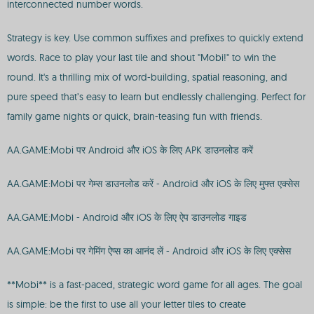
interconnected number words.
Strategy is key. Use common suffixes and prefixes to quickly extend
words. Race to play your last tile and shout "Mobi!" to win the
round. It's a thrilling mix of word-building, spatial reasoning, and
pure speed that’s easy to learn but endlessly challenging. Perfect for
family game nights or quick, brain-teasing fun with friends.
AA.GAME:Mobi पर Android और iOS के लिए APK डाउनलोड करें
AA.GAME:Mobi पर गेम्स डाउनलोड करें - Android और iOS के लिए मुफ्त एक्सेस
AA.GAME:Mobi - Android और iOS के लिए ऐप डाउनलोड गाइड
AA.GAME:Mobi पर गेमिंग ऐप्स का आनंद लें - Android और iOS के लिए एक्सेस
**Mobi** is a fast-paced, strategic word game for all ages. The goal
is simple: be the first to use all your letter tiles to create