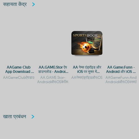
सहायता केंद्र
AAGame Club
AA.GAME:Stor ऐप
AA गेम्स एंड्रॉइड और
AA Game:Funn -
App Download -
डाउनलोड - Android
iOS पर मुफ्त में
Android और iOS पर
Android & iOS APK
और iOS प्लेटफ़ॉर्म पर
डाउनलोड करें
मज़ेदार गेमिंग अनुभव
AAGameClubऐपडाउनलोड:AndroidऔरiOSप्लेटफ़ॉर्मपरएक्सेसगाइडAAGameClubApp:Androi
AA.GAME:Stor-
AAगेम्सएंड्रॉइडऔरiOSपरमुफ्तमेंडाउनलोडकरेंAAग
AAGameFunn:Androi
Access Guide
एक्सेस
AndroidऔरiOSकेलिएऐप्सऔरAPKडाउनलोडकरेंAA.GAMEपरStorऐपडाउन
AndroidऔरiOSपरमज़ेदा
खाता प्रबंधन