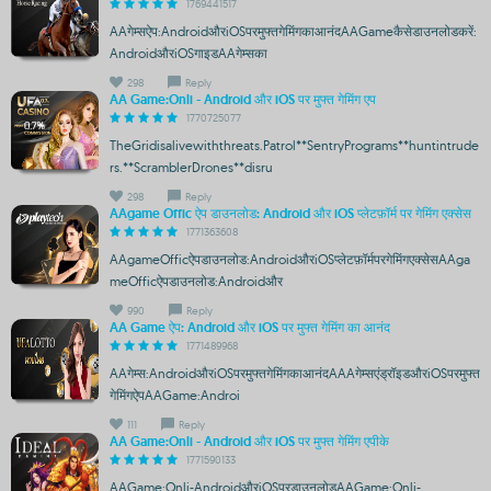
1769441517
AAगेम्सऐप:AndroidऔरiOSपरमुफ्तगेमिंगकाआनंदAAGameकैसेडाउनलोडकरें:
AndroidऔरiOSगाइडAAगेम्सका
298
Reply
AA Game:Onli - Android और iOS पर मुफ्त गेमिंग एप
1770725077
TheGridisalivewiththreats.Patrol**SentryPrograms**huntintrude
rs.**ScramblerDrones**disru
298
Reply
AAgame Offic ऐप डाउनलोड: Android और iOS प्लेटफ़ॉर्म पर गेमिंग एक्सेस
1771363608
AAgameOfficऐपडाउनलोड:AndroidऔरiOSप्लेटफ़ॉर्मपरगेमिंगएक्सेसAAga
meOfficऐपडाउनलोड:Androidऔर
990
Reply
AA Game ऐप: Android और iOS पर मुफ्त गेमिंग का आनंद
1771489968
AAगेम्स:AndroidऔरiOSपरमुफ्तगेमिंगकाआनंदAAAगेम्सएंड्रॉइडऔरiOSपरमुफ्त
गेमिंगऐपAAGame:Androi
111
Reply
AA Game:Onli - Android और iOS पर मुफ्त गेमिंग एपीके
1771590133
AAGame:Onli-AndroidऔरiOSपरडाउनलोडAAGame:Onli-