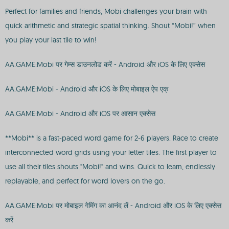
Perfect for families and friends, Mobi challenges your brain with
quick arithmetic and strategic spatial thinking. Shout “Mobi!” when
you play your last tile to win!
AA.GAME:Mobi पर गेम्स डाउनलोड करें - Android और iOS के लिए एक्सेस
AA.GAME:Mobi - Android और iOS के लिए मोबाइल ऐप एक्
AA.GAME:Mobi - Android और iOS पर आसान एक्सेस
**Mobi** is a fast-paced word game for 2-6 players. Race to create
interconnected word grids using your letter tiles. The first player to
use all their tiles shouts "Mobi!" and wins. Quick to learn, endlessly
replayable, and perfect for word lovers on the go.
AA.GAME:Mobi पर मोबाइल गेमिंग का आनंद लें - Android और iOS के लिए एक्सेस
करें