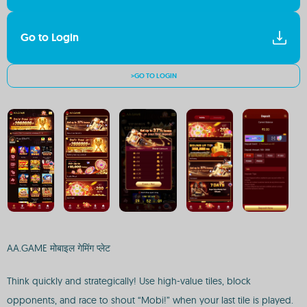
Go to Login
>GO TO LOGIN
AA.GAME मोबाइल गेमिंग प्लेट
Think quickly and strategically! Use high-value tiles, block
opponents, and race to shout “Mobi!” when your last tile is played.