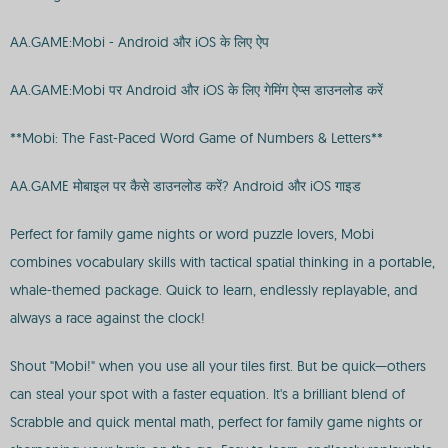
AA.GAME:Mobi - Android और iOS के लिए ऐप
AA.GAME:Mobi पर Android और iOS के लिए गेमिंग ऐप्स डाउनलोड करें
**Mobi: The Fast-Paced Word Game of Numbers & Letters**
AA.GAME मोबाइल पर कैसे डाउनलोड करें? Android और iOS गाइड
Perfect for family game nights or word puzzle lovers, Mobi
combines vocabulary skills with tactical spatial thinking in a portable,
whale-themed package. Quick to learn, endlessly replayable, and
always a race against the clock!
Shout "Mobi!" when you use all your tiles first. But be quick—others
can steal your spot with a faster equation. It's a brilliant blend of
Scrabble and quick mental math, perfect for family game nights or