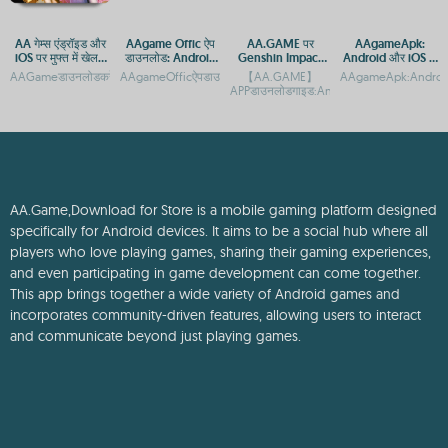
AA गेम्स एंड्रॉइड और
AAgame Offic ऐप
AA.GAME पर
AAgameApk:
iOS पर मुफ्त में खेलने
डाउनलोड: Android
Genshin Impact
Android और iOS के
के लिए डाउनलोड करें
और iOS प्लेटफ़ॉर्म पर
APK डाउनलोड करें:
लिए गेमिंग ऐप्स का पूरा
AAGameडाउनलोडकरें:AndroidऔरiOSकेलिएमुफ्तगेमिंगऐपAAगेम्सडाउनलोडकरें:AndroidऔरiOSकेल
AAgameOfficऐपडाउनलोड:AndroidऔरiOSप्लेटफ़ॉर्मपरएक्सेसगाइडA
【AA.GAME】
AAgameApk:Androidऔर
गेमिंग एक्सेस
Android और iOS
गाइड
APPडाउनलोडगाइड:AndroidऔरiOSप्लेटफ़ॉर्मए
गाइड
AA.Game,Download for Store is a mobile gaming platform designed
specifically for Android devices. It aims to be a social hub where all
players who love playing games, sharing their gaming experiences,
and even participating in game development can come together.
This app brings together a wide variety of Android games and
incorporates community-driven features, allowing users to interact
and communicate beyond just playing games.