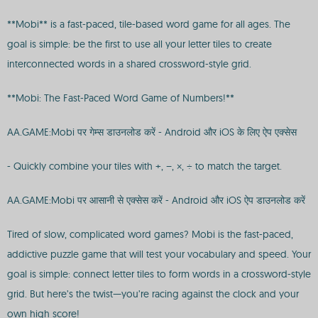
**Mobi** is a fast-paced, tile-based word game for all ages. The
goal is simple: be the first to use all your letter tiles to create
interconnected words in a shared crossword-style grid.
**Mobi: The Fast-Paced Word Game of Numbers!**
AA.GAME:Mobi पर गेम्स डाउनलोड करें - Android और iOS के लिए ऐप एक्सेस
- Quickly combine your tiles with +, −, ×, ÷ to match the target.
AA.GAME:Mobi पर आसानी से एक्सेस करें - Android और iOS ऐप डाउनलोड करें
Tired of slow, complicated word games? Mobi is the fast-paced,
addictive puzzle game that will test your vocabulary and speed. Your
goal is simple: connect letter tiles to form words in a crossword-style
grid. But here’s the twist—you’re racing against the clock and your
own high score!