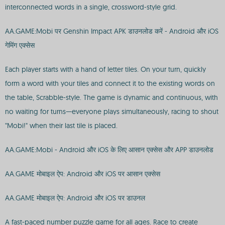
interconnected words in a single, crossword-style grid.
AA.GAME:Mobi पर Genshin Impact APK डाउनलोड करें - Android और iOS
गेमिंग एक्सेस
Each player starts with a hand of letter tiles. On your turn, quickly
form a word with your tiles and connect it to the existing words on
the table, Scrabble-style. The game is dynamic and continuous, with
no waiting for turns—everyone plays simultaneously, racing to shout
"Mobi!" when their last tile is placed.
AA.GAME:Mobi - Android और iOS के लिए आसान एक्सेस और APP डाउनलोड
AA.GAME मोबाइल ऐप: Android और iOS पर आसान एक्सेस
AA.GAME मोबाइल ऐप: Android और iOS पर डाउनल
A fast-paced number puzzle game for all ages. Race to create