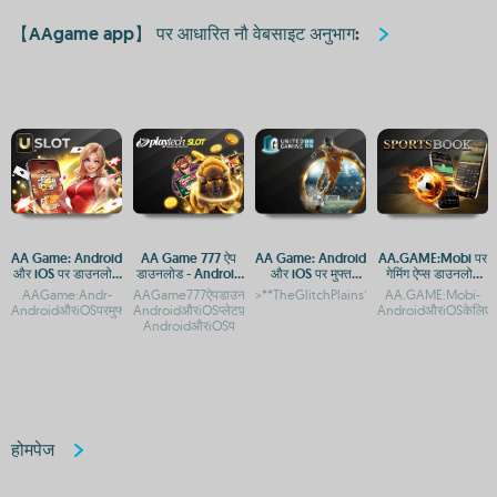
【AAgame app】 पर आधारित नौ वेबसाइट अनुभाग:
AA Game: Android
AA Game 777 ऐप
AA Game: Android
AA.GAME:Mobi पर
और iOS पर डाउनलोड
डाउनलोड - Android
और iOS पर मुफ्त
गेमिंग ऐप्स डाउनलोड
और एक्सेस गाइड
और iOS प्लेटफॉर्म पर
डाउनलोड और एक्सेस
करें - Android और
AAGame:Andr-
AAGame777ऐपडाउनलोड-
>**TheGlitchPlains**AAGameएप्पडाउनलोड:And
AA.GAME:Mobi-
एक्सेस
गाइड
iOS के लिए एक्सेस
AndroidऔरiOSपरमुफ्तडाउनलोड
AndroidऔरiOSप्लेटफ़ॉर्मपरगेमिंगएक्सेसAAGame777ऐपडाउनलोड-
AndroidऔरiOSकेलिएआ
AndroidऔरiOSप
होमपेज