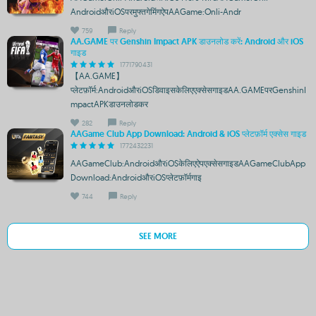
AndroidऔरiOSपरमुफ्तगेमिंगऐपAAGame:Onli-Andr
759
Reply
AA.GAME पर Genshin Impact APK डाउनलोड करें: Android और iOS
गाइड
1771790431
【AA.GAME】
प्लेटफ़ॉर्म:AndroidऔरiOSडिवाइसकेलिएएक्सेसगाइडAA.GAMEपरGenshinI
mpactAPKडाउनलोडकर
282
Reply
AAGame Club App Download: Android & iOS प्लेटफ़ॉर्म एक्सेस गाइड
1772432231
AAGameClub:AndroidऔरiOSकेलिएऐपएक्सेसगाइडAAGameClubApp
Download:AndroidऔरiOSप्लेटफ़ॉर्मगाइ
744
Reply
SEE MORE