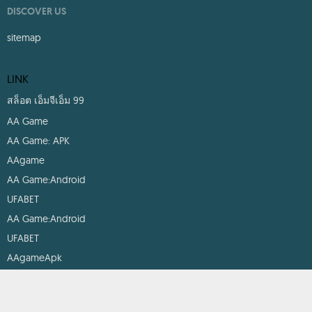
DISCOVER US
sitemap
LINK
สล็อต เอ็มจีเอ็ม 99
AA Game
AA Game: APK
AAgame
AA Game:Android
UFABET
AA Game:Android
UFABET
AAgameApk
AAGAME Online Game