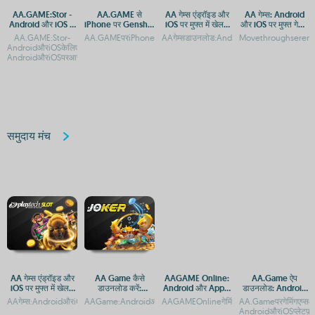
AA.GAME:Stor -
AA.GAME से
AA गेम्स एंड्रॉइड और
AA गेम्स: Android
Android और iOS के
iPhone पर Genshin
iOS पर मुफ्त में खेलने
और iOS पर मुफ्त गेमिंग
लिए मुफ्त ऐप डाउनलोड
Impact APK
के लिए डाउनलोड करें
ऐप्स
AA.GAME:Stor-
AA.GAMEपरiPhoneकेलिएAndroidऐप्सकैसेडाउनलोडकरेंAA.GAMEस
AAगेम्सडाउनलोड:AndroidऔरiOSकेलिएमुफ्तगेम
Movethroughserene
करें
डाउनलोड कैसे करें
AndroidऔरiOSकेलिएऐपडाउनलोडकरेंAA.GAME:Stor-
AndroidऔरiOSपरआसानएक्सेसAA.GAME:
समुदाय मंच
AA गेम्स एंड्रॉइड और
AA Game कैसे
AAGAME Online:
AA.Game ऐप
iOS पर मुफ्त में खेलने
डाउनलोड करें:
Android और Apple
डाउनलोड: Android
के लिए डाउनलोड करें
Android और iOS
पर एक्सेस करें, APP
और iOS प्लेटफ़ॉर्म पर
AAगेम्स:AndroidऔरiOSकेलिएमुफ्तगेमिंगऐपAAगेम्सडाउनलोड:AndroidऔरiOSपरमुफ्तगेमिंगएप्सA
AAGame:AndroidऔरiOSकेलिएमुफ्तडाउनलोडऔरप्लेAAगेम्सएंड्रॉइडऔरiOSप
AAGAMEOnlineगेमिंगप्लेटफॉर्म:Androidऔर
AA.Gameपरगेमिंगएप्स
गाइड
और APK डाउनलोड
गेमिंग का आनंद
AndroidऔरiOSप्लेटफ़