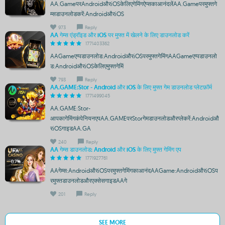
AA.GameपरAndroidऔरiOSकेलिएगेमिंगऐप्सकाआनंदलेंAA.Gameपरमुफ्तगे
म्सडाउनलोडकरें:AndroidऔरiOS
973
Reply
AA गेम्स एंड्रॉइड और iOS पर मुफ्त में खेलने के लिए डाउनलोड करें
1771403362
AAGameएप्पडाउनलोड:AndroidऔरiOSपरमुफ्तगेमिंगAAGameएप्पडाउनलो
ड:AndroidऔरiOSकेलिएमुफ्तगेमिं
793
Reply
AA.GAME:Stor - Android और iOS के लिए मुफ्त गेम डाउनलोड प्लेटफ़ॉर्म
1771499045
AA.GAME:Stor-
आपकागेमिंगकंपेनियनएपAA.GAMEपरStorगेमडाउनलोडऔरप्लेकरें:Androidऔ
रiOSगाइडAA.GA
240
Reply
AA गेम्स डाउनलोड: Android और iOS के लिए मुफ्त गेमिंग एप
1771927761
AAगेम्स:AndroidऔरiOSपरमुफ्तगेमिंगकाआनंदAAGame:AndroidऔरiOSप
रमुफ्तडाउनलोडऔरएक्सेसगाइडAAगे
201
Reply
SEE MORE