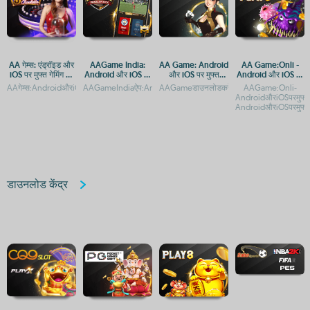
AA गेम्स: एंड्रॉइड और
AAGame India:
AA Game: Android
AA Game:Onli -
iOS पर मुफ्त गेमिंग का
Android और iOS पर
और iOS पर मुफ्त
Android और iOS पर
आनंद
डाउनलोड करें और ऐप
डाउनलोड और एक्सेस
मुफ्त गेमिंग एप
AAगेम्स:AndroidऔरiOSपरमुफ्तगेमिंगकाअनुभवAAGame:AndroidऔरiOSपरमुफ्तडाउनलोडऔरएक्
AAGameIndiaऐप:AndroidऔरiOSपरगेमिंगएक्सेसAAGameIndia:Andr
AAGameडाउनलोडकरें:AndroidऔरiOSकेलिएमुफ
AAGame:Onli-
एक्सेस पाएं
गाइड
AndroidऔरiOSपरमुफ्त
AndroidऔरiOSपरमुफ्तगे
डाउनलोड केंद्र