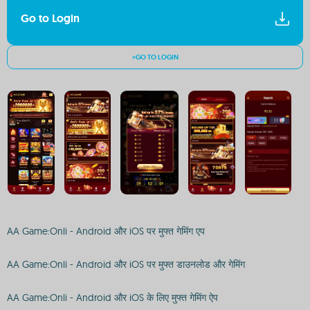
Go to Login
>GO TO LOGIN
AA Game:Onli - Android और iOS पर मुफ्त गेमिंग एप
AA Game:Onli - Android और iOS पर मुफ्त डाउनलोड और गेमिंग
AA Game:Onli - Android और iOS के लिए मुफ्त गेमिंग ऐप