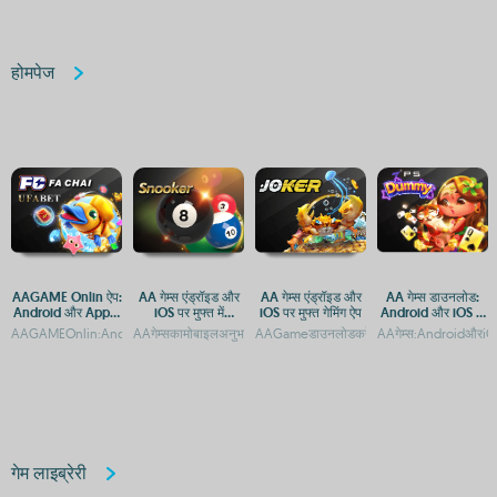
होमपेज
AAGAME Onlin ऐप:
AA गेम्स एंड्रॉइड और
AA गेम्स एंड्रॉइड और
AA गेम्स डाउनलोड:
Android और Apple
iOS पर मुफ्त में
iOS पर मुफ्त गेमिंग ऐप
Android और iOS के
पर एक्सेस करें
डाउनलोड करें
लिए मुफ्त गेमिंग ऐप
AAGAMEOnlin:AndroidaurApplekeliyeeksaathaccessAAGAMEOnlin:AndroidऔरA
AAगेम्सकामोबाइलअनुभव:AndroidऔरiOSपरगेमिंगAAगेम्स:AndroidऔरiO
AAGameडाउनलोडकरें:AndroidऔरiOSकेलिएमुफ्त
AAगेम्स:AndroidऔरiOSपर
गेम लाइब्रेरी