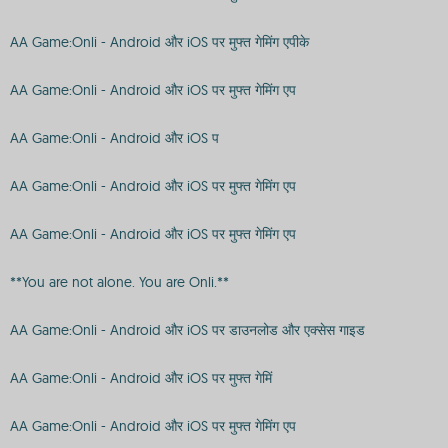
AA Game:Onli - Android और iOS पर मुफ्त गेमिंग एपीके
AA Game:Onli - Android और iOS पर मुफ्त गेमिंग एप
AA Game:Onli - Android और iOS प
AA Game:Onli - Android और iOS पर मुफ्त गेमिंग एप
AA Game:Onli - Android और iOS पर मुफ्त गेमिंग एप
**You are not alone. You are Onli.**
AA Game:Onli - Android और iOS पर डाउनलोड और एक्सेस गाइड
AA Game:Onli - Android और iOS पर मुफ्त गेमिं
AA Game:Onli - Android और iOS पर मुफ्त गेमिंग एप