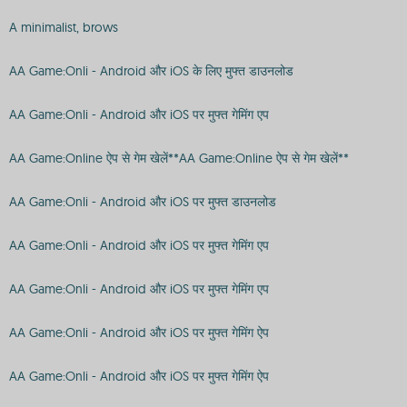
A minimalist, brows
AA Game:Onli - Android और iOS के लिए मुफ्त डाउनलोड
AA Game:Onli - Android और iOS पर मुफ्त गेमिंग एप
AA Game:Online ऐप से गेम खेलें**AA Game:Online ऐप से गेम खेलें**
AA Game:Onli - Android और iOS पर मुफ्त डाउनलोड
AA Game:Onli - Android और iOS पर मुफ्त गेमिंग एप
AA Game:Onli - Android और iOS पर मुफ्त गेमिंग एप
AA Game:Onli - Android और iOS पर मुफ्त गेमिंग ऐप
AA Game:Onli - Android और iOS पर मुफ्त गेमिंग ऐप