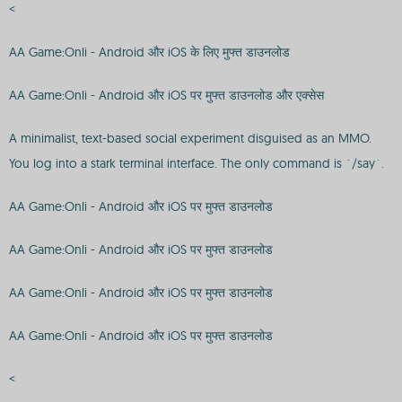
<
AA Game:Onli - Android और iOS के लिए मुफ्त डाउनलोड
AA Game:Onli - Android और iOS पर मुफ्त डाउनलोड और एक्सेस
A minimalist, text-based social experiment disguised as an MMO.
You log into a stark terminal interface. The only command is `/say`.
AA Game:Onli - Android और iOS पर मुफ्त डाउनलोड
AA Game:Onli - Android और iOS पर मुफ्त डाउनलोड
AA Game:Onli - Android और iOS पर मुफ्त डाउनलोड
AA Game:Onli - Android और iOS पर मुफ्त डाउनलोड
<