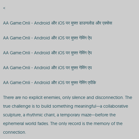
<
AA Game:Onli - Android और iOS पर मुफ्त डाउनलोड और एक्सेस
AA Game:Onli - Android और iOS पर मुफ्त गेमिंग ऐप
AA Game:Onli - Android और iOS पर मुफ्त गेमिंग ऐप
AA Game:Onli - Android और iOS पर मुफ्त गेमिंग एप
AA Game:Onli - Android और iOS पर मुफ्त गेमिंग एपीके
There are no explicit enemies, only silence and disconnection. The
true challenge is to build something meaningful—a collaborative
sculpture, a rhythmic chant, a temporary maze—before the
ephemeral world fades. The only record is the memory of the
connection.