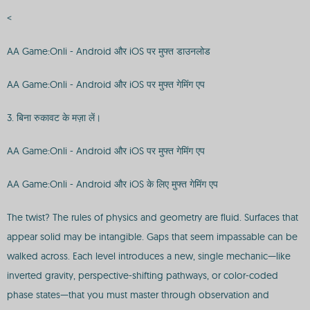
<
AA Game:Onli - Android और iOS पर मुफ्त डाउनलोड
AA Game:Onli - Android और iOS पर मुफ्त गेमिंग एप
3. बिना रुकावट के मज़ा लें।
AA Game:Onli - Android और iOS पर मुफ्त गेमिंग एप
AA Game:Onli - Android और iOS के लिए मुफ्त गेमिंग एप
The twist? The rules of physics and geometry are fluid. Surfaces that
appear solid may be intangible. Gaps that seem impassable can be
walked across. Each level introduces a new, single mechanic—like
inverted gravity, perspective-shifting pathways, or color-coded
phase states—that you must master through observation and