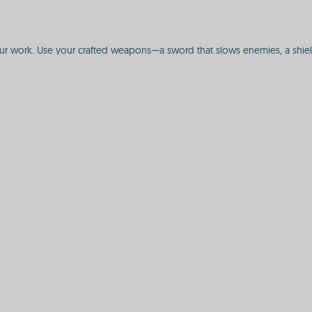
your work. Use your crafted weapons—a sword that slows enemies, a sh