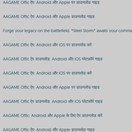
AAGAME Offic ऐप: Android और Apple पर डाउनलोड गाइड
AAGAME Offic ऐप: Android और Apple डाउनलोड गाइड
Forge your legacy on the battlefield. *Steel Storm* awaits your comm
AAGAME Offic ऐप: Android और iOS पर डाउनलोड करें
AAGAME Offic ऐप डाउनलोड: Android और iOS प्लेटफ़ॉर्म गाइड
AAGAME Offic ऐप: Android और iOS पर डाउनलोड करें
AAGAME Offic ऐप: Android और Apple पर डाउनलोड गाइड
AAGAME Offic ऐप डाउनलोड: Android और iOS प्लेटफॉर्म गाइड
AAGAME Offic: Android और Apple के लिए ऐप डाउनलोड करें
AAGAME Offic ऐप: Android और Apple डाउनलोड गाइड