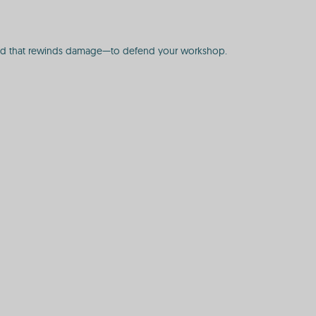
ield that rewinds damage—to defend your workshop.