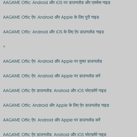
AAGAME Offic: Android और iOS पर डाउनलोड और एक्सेस गाइड
AAGAME Offic ऐप: Android और Apple के लिए पूरी गाइड
AAGAME Offic: Android और iOS के लिए ऐप डाउनलोड गाइड
<
AAGAME Offic ऐप: Android और Apple पर मुफ्त डाउनलोड
AAGAME Offic ऐप: Android और Apple पर डाउनलोड करें
AAGAME Offic ऐप डाउनलोड: Android और iOS प्लेटफ़ॉर्म गाइड
AAGAME Offic: Android और Apple के लिए ऐप डाउनलोड गाइड
AAGAME Offic ऐप: Android और Apple पर डाउनलोड करें
AAGAME Offic ऐप डाउनलोड: Android और iOS प्लेटफ़ॉर्म गाइड