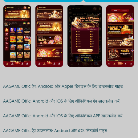
AAGAME Offic ऐप: Android और Apple डिवाइस के लिए डाउनलोड गाइड
AAGAME Offic: Android और iOS के लिए ऑफिशियल ऐप डाउनलोड करें
AAGAME Offic: Android और iOS के लिए ऑफिशियल APP डाउनलोड करें
AAGAME Offic ऐप डाउनलोड: Android और iOS प्लेटफ़ॉर्म गाइड