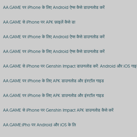
AA.GAME पर iPhone के लिए Android ऐप्स कैसे डाउनलोड करें
AA.GAME से iPhone पर APK फ़ाइलें कैसे डा
AA.GAME पर iPhone के लिए Android ऐप्स कैसे डाउनलोड करें
AA.GAME पर iPhone के लिए Android ऐप्स कैसे डाउनलोड करें
AA.GAME से iPhone पर Genshin Impact डाउनलोड करें: Android और iOS गा
AA.GAME पर iPhone के लिए APK डाउनलोड और इंस्टॉल गाइड
AA.GAME पर iPhone के लिए APK डाउनलोड और इंस्टॉल गाइड
AA.GAME से iPhone पर Genshin Impact APK डाउनलोड कैसे करें
AA.GAME:iPho पर Android और iOS के लि