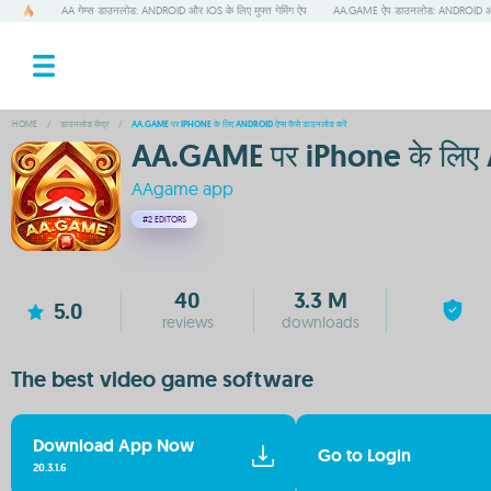
AA गेम्स डाउनलोड: ANDROID और IOS के लिए मुफ्त गेमिंग ऐप
AA.GAME ऐप डाउनलोड: ANDROID और IO
HOME
/
डाउनलोड केंद्र
/
AA.GAME पर IPHONE के लिए ANDROID ऐप्स कैसे डाउनलोड करें
AA.GAME पर iPhone के लिए An
AAgame app
#2
EDITORS
40
3.3 M
5.0
reviews
downloads
The best video game software
Download App Now
Go to Login
20.3.1.6