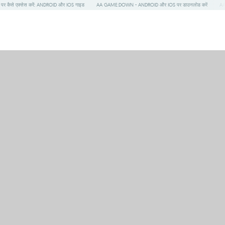
र कैसे एक्सेस करें: ANDROID और IOS गाइड
AA GAME:DOWN - ANDROID और IOS पर डाउनलोड करें
AA