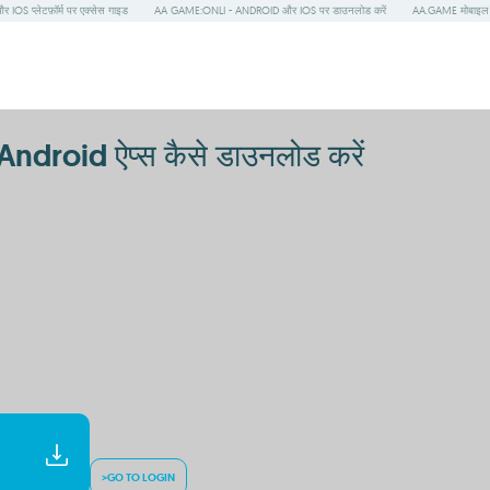
S प्लेटफ़ॉर्म पर एक्सेस गाइड
AA GAME:ONLI - ANDROID और IOS पर डाउनलोड करें
AA.GAME मोबाइल प
droid ऐप्स कैसे डाउनलोड करें
>GO TO LOGIN