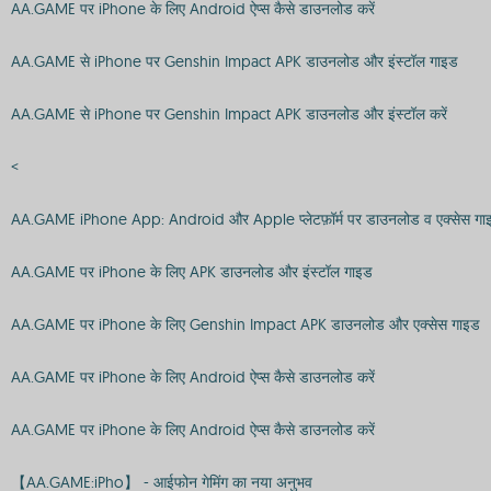
AA.GAME पर iPhone के लिए Android ऐप्स कैसे डाउनलोड करें
AA.GAME से iPhone पर Genshin Impact APK डाउनलोड और इंस्टॉल गाइड
AA.GAME से iPhone पर Genshin Impact APK डाउनलोड और इंस्टॉल करें
<
AA.GAME iPhone App: Android और Apple प्लेटफ़ॉर्म पर डाउनलोड व एक्सेस गा
AA.GAME पर iPhone के लिए APK डाउनलोड और इंस्टॉल गाइड
AA.GAME पर iPhone के लिए Genshin Impact APK डाउनलोड और एक्सेस गाइड
AA.GAME पर iPhone के लिए Android ऐप्स कैसे डाउनलोड करें
AA.GAME पर iPhone के लिए Android ऐप्स कैसे डाउनलोड करें
【AA.GAME:iPho】 - आईफोन गेमिंग का नया अनुभव