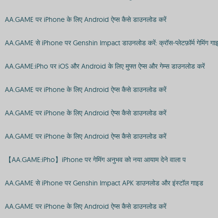
AA.GAME पर iPhone के लिए Android ऐप्स कैसे डाउनलोड करें
AA.GAME से iPhone पर Genshin Impact डाउनलोड करें: क्रॉस-प्लेटफ़ॉर्म गेमिंग गा
AA.GAME:iPho पर iOS और Android के लिए मुफ्त ऐप्स और गेम्स डाउनलोड करें
AA.GAME पर iPhone के लिए Android ऐप्स कैसे डाउनलोड करें
AA.GAME पर iPhone के लिए Android ऐप्स कैसे डाउनलोड करें
AA.GAME पर iPhone के लिए Android ऐप्स कैसे डाउनलोड करें
【AA.GAME:iPho】iPhone पर गेमिंग अनुभव को नया आयाम देने वाला प
AA.GAME से iPhone पर Genshin Impact APK डाउनलोड और इंस्टॉल गाइड
AA.GAME पर iPhone के लिए Android ऐप्स कैसे डाउनलोड करें