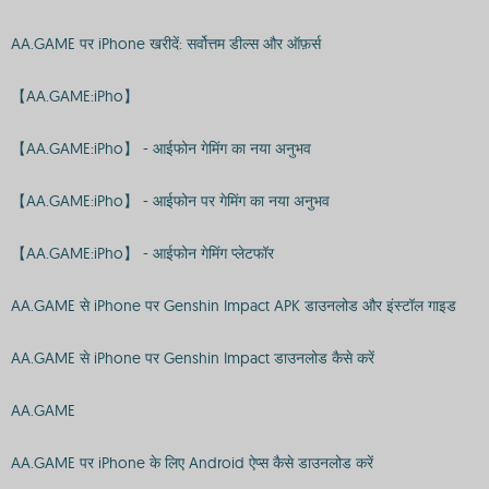
AA.GAME पर iPhone खरीदें: सर्वोत्तम डील्स और ऑफ़र्स
【AA.GAME:iPho】
【AA.GAME:iPho】 - आईफोन गेमिंग का नया अनुभव
【AA.GAME:iPho】 - आईफोन पर गेमिंग का नया अनुभव
【AA.GAME:iPho】 - आईफोन गेमिंग प्लेटफॉर
AA.GAME से iPhone पर Genshin Impact APK डाउनलोड और इंस्टॉल गाइड
AA.GAME से iPhone पर Genshin Impact डाउनलोड कैसे करें
AA.GAME
AA.GAME पर iPhone के लिए Android ऐप्स कैसे डाउनलोड करें