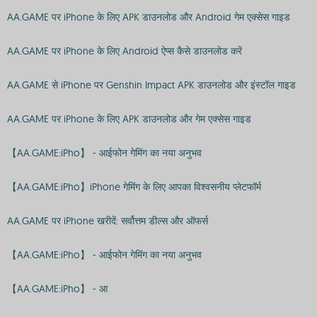
AA.GAME पर iPhone के लिए APK डाउनलोड और Android गेम एक्सेस गाइड
AA.GAME पर iPhone के लिए Android ऐप्स कैसे डाउनलोड करें
AA.GAME से iPhone पर Genshin Impact APK डाउनलोड और इंस्टॉल गाइड
AA.GAME पर iPhone के लिए APK डाउनलोड और गेम एक्सेस गाइड
【AA.GAME:iPho】 - आईफोन गेमिंग का नया अनुभव
【AA.GAME:iPho】iPhone गेमिंग के लिए आपका विश्वसनीय प्लेटफॉर्म
AA.GAME पर iPhone खरीदें: सर्वोत्तम डील्स और ऑफर्स
【AA.GAME:iPho】 - आईफोन गेमिंग का नया अनुभव
【AA.GAME:iPho】 - आ