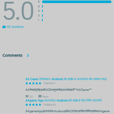
5.0
5
4
3
2
1
40 reviews
Comments
AA Game एप्लिकेशन: Android और iOS पर डाउनलोड और एक्सेस गाइड
1768741573
AAगेम्सएंड्रॉइडऔरiOSपरमुफ्तमेंडाउनलोडकरें**AAGame**
321
Reply
AAgame App डाउनलोड: Android और iOS के लिए गेमिंग प्लेटफॉर्म
1768954019
AAgameAppडाउनलोड:AndroidऔरiOSप्लेटफ़ॉर्मपरगेमिंगएक्सेसAAgame