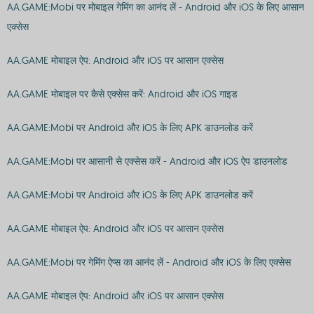
AA.GAME:Mobi पर मोबाइल गेमिंग का आनंद लें - Android और iOS के लिए आसान
एक्सेस
AA.GAME मोबाइल ऐप: Android और iOS पर आसान एक्सेस
AA.GAME मोबाइल पर कैसे एक्सेस करें: Android और iOS गाइड
AA.GAME:Mobi पर Android और iOS के लिए APK डाउनलोड करें
AA.GAME:Mobi पर आसानी से एक्सेस करें - Android और iOS ऐप डाउनलोड
AA.GAME:Mobi पर Android और iOS के लिए APK डाउनलोड करें
AA.GAME मोबाइल ऐप: Android और iOS पर आसान एक्सेस
AA.GAME:Mobi पर गेमिंग ऐप्स का आनंद लें - Android और iOS के लिए एक्सेस
AA.GAME मोबाइल ऐप: Android और iOS पर आसान एक्सेस