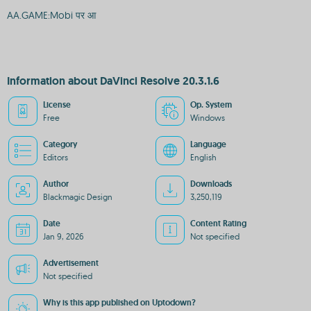
AA.GAME:Mobi पर आ
Information about DaVinci Resolve 20.3.1.6
License
Op. System
Free
Windows
Category
Language
Editors
English
Author
Downloads
Blackmagic Design
3,250,119
Date
Content Rating
Jan 9, 2026
Not specified
Advertisement
Not specified
Why is this app published on Uptodown?