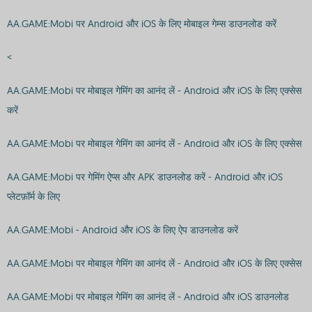
AA.GAME:Mobi पर Android और iOS के लिए मोबाइल गेम्स डाउनलोड करें
<
AA.GAME:Mobi पर मोबाइल गेमिंग का आनंद लें - Android और iOS के लिए एक्सेस
करें
AA.GAME:Mobi पर मोबाइल गेमिंग का आनंद लें - Android और iOS के लिए एक्सेस
AA.GAME:Mobi पर गेमिंग ऐप्स और APK डाउनलोड करें - Android और iOS
प्लेटफ़ॉर्म के लिए
AA.GAME:Mobi - Android और iOS के लिए ऐप डाउनलोड करें
AA.GAME:Mobi पर मोबाइल गेमिंग का आनंद लें - Android और iOS के लिए एक्सेस
AA.GAME:Mobi पर मोबाइल गेमिंग का आनंद लें - Android और iOS डाउनलोड