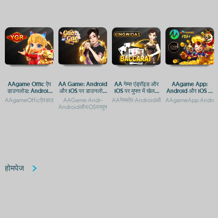
AAgame Offic ऐप
AA Game: Android
AA गेम्स एंड्रॉइड और
AAgame App:
डाउनलोड: Android
और iOS पर डाउनलोड
iOS पर मुफ्त में खेलने
Android और iOS पर
और iOS प्लेटफ़ॉर्म पर
और एक्सेस गाइड
के लिए डाउनलोड करें
गेमिंग का बेहतरीन
AAgameOfficऐपडाउनलोड:AndroidऔरiOSप्लेटफ़ॉर्मपरगेमिंगएक्सेसAAgameOfficऐपडाउनलोड:
AAGame:Andr-
AAगेम्सऐप:AndroidऔरiOSपरमुफ्तगेमिंगकाआनंदAA
AAgameApp:Androidऔर
गेमिंग एक्सेस
अनुभव
AndroidऔरiOSपरमुफ्तगेमिंगएप्सAAGame:AndroidऔरiOSपरडाउनलोडऔरप्
होमपेज