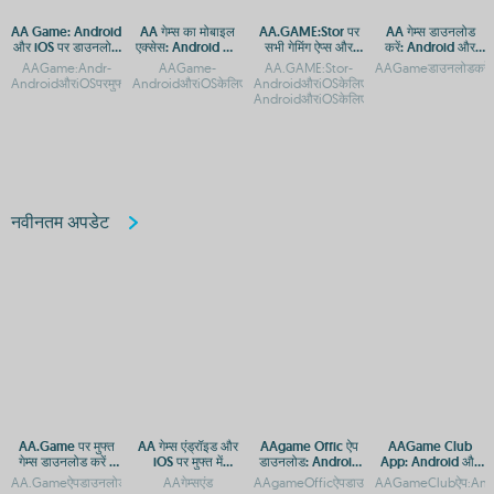
AA Game: Android
AA गेम्स का मोबाइल
AA.GAME:Stor पर
AA गेम्स डाउनलोड
और iOS पर डाउनलोड
एक्सेस: Android और
सभी गेमिंग ऐप्स और
करें: Android और
और एक्सेस गाइड
iOS ऐप्स
APK फ़ाइलें
iOS के लिए मुफ्त एपीके
AAGame:Andr-
AAGame-
AA.GAME:Stor-
AAGameडाउनलोडकरें:A
AndroidऔरiOSपरमुफ्तगेमडाउनलोडAAगेम्सएंड्रॉइडपर:डाउनलोडऔरप्लेगाइडAAGame:Andro
AndroidऔरiOSकेलिएमुफ्तडाउनलोडऔरगेमिंगअनुभवAAगेम्सडाउनलोड:Andr
AndroidऔरiOSकेलिएमुफ्तऐपडाउनलोडAA.GAM
AndroidऔरiOSकेलिएमुफ्तऐपडाउनलोड
नवीनतम अपडेट
AA.Game पर मुफ्त
AA गेम्स एंड्रॉइड और
AAgame Offic ऐप
AAGame Club
गेम्स डाउनलोड करें -
iOS पर मुफ्त में
डाउनलोड: Android
App: Android और
Android और iOS के
डाउनलोड करें
और iOS प्लेटफ़ॉर्म पर
iOS के लिए डाउनलोड
AA.Gameऐपडाउनलोड:AndroidऔरiOSप्लेटफ़ॉर्मपरगेमिंगएक्सेसAA.Gameऐपडाउनलोड:Androidऔर
AAगेम्सएंड
AAgameOfficऐपडाउनलोड:AndroidऔरiOSप्लेट
AAGameClubऐप:Andr
लिए APK
गेमिंग एक्सेस
गाइड