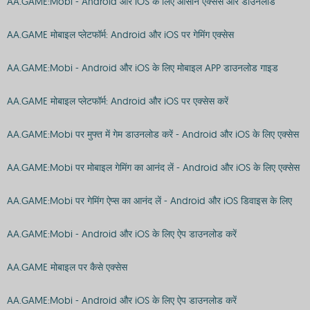
AA.GAME:Mobi - Android और iOS के लिए आसान एक्सेस और डाउनलोड
AA.GAME मोबाइल प्लेटफॉर्म: Android और iOS पर गेमिंग एक्सेस
AA.GAME:Mobi - Android और iOS के लिए मोबाइल APP डाउनलोड गाइड
AA.GAME मोबाइल प्लेटफॉर्म: Android और iOS पर एक्सेस करें
AA.GAME:Mobi पर मुफ्त में गेम डाउनलोड करें - Android और iOS के लिए एक्सेस
AA.GAME:Mobi पर मोबाइल गेमिंग का आनंद लें - Android और iOS के लिए एक्सेस
AA.GAME:Mobi पर गेमिंग ऐप्स का आनंद लें - Android और iOS डिवाइस के लिए
AA.GAME:Mobi - Android और iOS के लिए ऐप डाउनलोड करें
AA.GAME मोबाइल पर कैसे एक्सेस
AA.GAME:Mobi - Android और iOS के लिए ऐप डाउनलोड करें