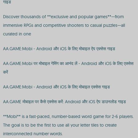
गाइड
Discover thousands of **exclusive and popular games**—from
immersive RPGs and competitive shooters to casual puzzles—all
curated in one
AA.GAME:Mobi - Android और iOS के लिए मोबाइल ऐप एक्सेस गाइड
AA.GAME:Mobi पर मोबाइल गेमिंग का आनंद लें - Android और iOS के लिए एक्सेस
करें
AA.GAME:Mobi - Android और iOS के लिए मोबाइल एक्सेस गाइड
AA.GAME मोबाइल पर कैसे एक्सेस करें: Android और iOS ऐप डाउनलोड गाइड
**Mobi** is a fast-paced, number-based word game for 2-6 players.
The goal is to be the first to use all your letter tiles to create
interconnected number words.