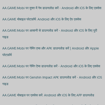
AA.GAME:Mobi पर मुफ्त में गेम डाउनलोड करें - Android और iOS के लिए एक्सेस
AA.GAME मोबाइल प्लेटफ़ॉर्म: Android और iOS के लिए ऐप एक्सेस
AA.GAME:Mobi पर आसानी से डाउनलोड करें - Android और iOS के लिए पूरी
गाइड
AA.GAME:Mobi पर गेमिंग एप्स और APK डाउनलोड करें | Android और Apple
प्लेटफ़ॉर्म
AA.GAME:Mobi पर गेमिंग ऐप्स डाउनलोड करें - Android और iOS के लिए एक्सेस
AA.GAME:Mobi पर Genshin Impact APK डाउनलोड करें - Android और iOS
गाइड
AA.GAME मोबाइल पर एक्सेस करें: Android और iOS के लिए APP डाउनलोड