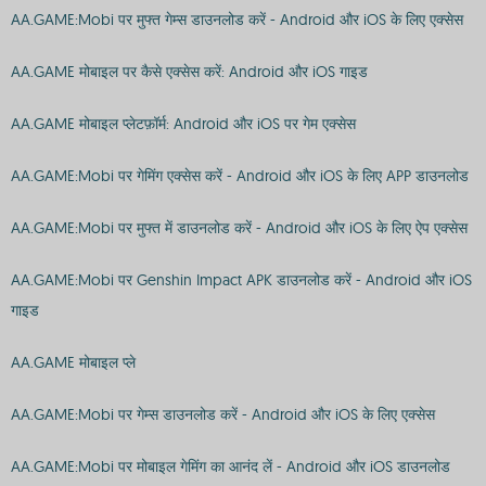
AA.GAME:Mobi पर मुफ्त गेम्स डाउनलोड करें - Android और iOS के लिए एक्सेस
AA.GAME मोबाइल पर कैसे एक्सेस करें: Android और iOS गाइड
AA.GAME मोबाइल प्लेटफ़ॉर्म: Android और iOS पर गेम एक्सेस
AA.GAME:Mobi पर गेमिंग एक्सेस करें - Android और iOS के लिए APP डाउनलोड
AA.GAME:Mobi पर मुफ्त में डाउनलोड करें - Android और iOS के लिए ऐप एक्सेस
AA.GAME:Mobi पर Genshin Impact APK डाउनलोड करें - Android और iOS
गाइड
AA.GAME मोबाइल प्ले
AA.GAME:Mobi पर गेम्स डाउनलोड करें - Android और iOS के लिए एक्सेस
AA.GAME:Mobi पर मोबाइल गेमिंग का आनंद लें - Android और iOS डाउनलोड