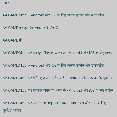
गाइड
AA.GAME:Mobi - Android और iOS के लिए आसान एक्सेस और डाउनलोड
AA.GAME मोबाइल ऐप: Android और iO
AA.GAME मो
AA.GAME:Mobi पर मोबाइल गेमिंग का आनंद लें - Android और iOS के लिए एक्सेस
AA.GAME:Mobi - Android और iOS के लिए आसान एक्सेस और डाउनलोड
AA.GAME:Mobi पर गेमिंग ऐप्स डाउनलोड करें - Android और iOS के लिए एक्सेस
AA.GAME:Mobi पर मोबाइल गेमिंग का आनंद लें - Android और iOS के लिए एक्सेस
AA.GAME:Mobi पर Genshin Impact रिचार्ज - Android और iOS के लिए
सुरक्षित एक्सेस