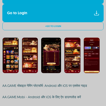
Go to Login
>GO TO LOGIN
AA.GAME मोबाइल गेमिंग प्लेटफॉर्म: Android और iOS पर एक्सेस गाइड
AA.GAME:Mobi - Android और iOS के लिए ऐप डाउनलोड करें