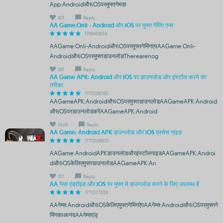
App:AndroidऔरiOSपरमुफ्तगेमडा
913
Reply
AA Game:Onli - Android और iOS पर मुफ्त गेमिंग एप्स
1769161809
AAGame:Onli-AndroidऔरiOSपरमुफ्तगेमिंगएपAAGame:Onli-
AndroidऔरiOSपरमुफ्तडाउनलोडTherearenog
591
Reply
AA Game APK: Android और iOS पर डाउनलोड और इंस्टॉल करने का
तरीका
1770128783
AAGameAPK:AndroidऔरiOSपरमुफ्तडाउनलोडAAGameAPK:Android
औरiOSपरडाउनलोडकरेंAAGameAPK:Android
1046
Reply
AA Game: Android APK डाउनलोड और iOS एक्सेस गाइड
1771206600
AAGame:AndroidAPKडाउनलोडऔरइंस्टॉलगाइडAAGameAPK:Androi
dऔरiOSकेलिएमुफ्तडाउनलोडAAGameAPK:An
157
Reply
AA गेम्स एंड्रॉइड और iOS पर मुफ्त में डाउनलोड करने के लिए उपलब्ध हैं
1771207329
AAगेम्स:AndroidऔरiOSकेलिएमुफ्तगेमिंगऐपAAगेम्स:AndroidऔरiOSपरमुफ्तगे
मिंगकाआनंदAAगेम्सएंड्