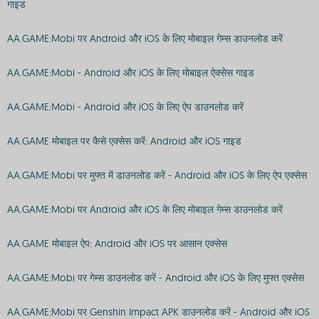
गाइड
AA.GAME:Mobi पर Android और iOS के लिए मोबाइल गेम्स डाउनलोड करें
AA.GAME:Mobi - Android और iOS के लिए मोबाइल ऐक्सेस गाइड
AA.GAME:Mobi - Android और iOS के लिए ऐप डाउनलोड करें
AA.GAME मोबाइल पर कैसे एक्सेस करें: Android और iOS गाइड
AA.GAME:Mobi पर मुफ्त में डाउनलोड करें - Android और iOS के लिए ऐप एक्सेस
AA.GAME:Mobi पर Android और iOS के लिए मोबाइल गेम्स डाउनलोड करें
AA.GAME मोबाइल ऐप: Android और iOS पर आसान एक्सेस
AA.GAME:Mobi पर गेम्स डाउनलोड करें - Android और iOS के लिए मुफ्त एक्सेस
AA.GAME:Mobi पर Genshin Impact APK डाउनलोड करें - Android और iOS