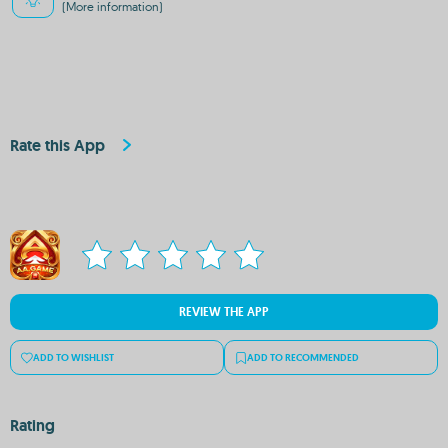
(More information)
Rate this App
REVIEW THE APP
ADD TO WISHLIST
ADD TO RECOMMENDED
Rating