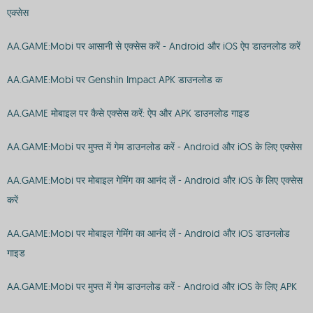
एक्सेस
AA.GAME:Mobi पर आसानी से एक्सेस करें - Android और iOS ऐप डाउनलोड करें
AA.GAME:Mobi पर Genshin Impact APK डाउनलोड क
AA.GAME मोबाइल पर कैसे एक्सेस करें: ऐप और APK डाउनलोड गाइड
AA.GAME:Mobi पर मुफ्त में गेम डाउनलोड करें - Android और iOS के लिए एक्सेस
AA.GAME:Mobi पर मोबाइल गेमिंग का आनंद लें - Android और iOS के लिए एक्सेस
करें
AA.GAME:Mobi पर मोबाइल गेमिंग का आनंद लें - Android और iOS डाउनलोड
गाइड
AA.GAME:Mobi पर मुफ्त में गेम डाउनलोड करें - Android और iOS के लिए APK