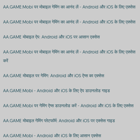
AA.GAME:Mobi पर मोबाइल गेमिंग का आनंद लें - Android और iOS के लिए एक्सेस
AA.GAME:Mobi पर मोबाइल गेमिंग का आनंद लें - Android और iOS के लिए एक्सेस
AA.GAME मोबाइल ऐप: Android और iOS पर आसान एक्सेस
AA.GAME:Mobi पर मोबाइल गेमिंग का आनंद लें - Android और iOS के लिए एक्सेस
करें
AA.GAME मोबाइल पर गेमिंग: Android और iOS ऐप्स का एक्सेस
AA.GAME:Mobi - Android और iOS के लिए ऐप डाउनलोड गाइड
AA.GAME:Mobi पर गेमिंग ऐप्स डाउनलोड करें - Android और iOS के लिए एक्सेस
AA.GAME मोबाइल गेमिंग प्लेटफॉर्म: Android और iOS पर एक्सेस गाइड
AA.GAME:Mobi - Android और iOS के लिए आसान एक्सेस