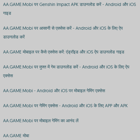
AA.GAME:Mobi पर Genshin Impact APK डाउनलोड करें - Android और iOS
गाइड
AA.GAME:Mobi पर आसानी से एक्सेस करें - Android और iOS के लिए ऐप
डाउनलोड करें
AA.GAME मोबाइल पर कैसे एक्सेस करें: एंड्रॉइड और iOS ऐप डाउनलोड गाइड
AA.GAME:Mobi पर मुफ्त में गेम डाउनलोड करें - Android और iOS के लिए ऐप
एक्सेस
AA.GAME:Mobi - Android और iOS पर मोबाइल गेमिंग एक्सेस
AA.GAME:Mobi पर गेमिंग एक्सेस - Android और iOS के लिए APP और APK
AA.GAME:Mobi पर मोबाइल गेमिंग का आनंद लें
AA.GAME मोबा