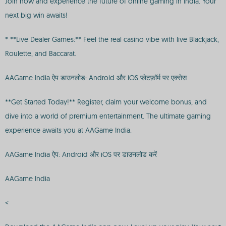
Join now and experience the future of online gaming in India. Your
next big win awaits!
* **Live Dealer Games:** Feel the real casino vibe with live Blackjack,
Roulette, and Baccarat.
AAGame India ऐप डाउनलोड: Android और iOS प्लेटफ़ॉर्म पर एक्सेस
**Get Started Today!** Register, claim your welcome bonus, and
dive into a world of premium entertainment. The ultimate gaming
experience awaits you at AAGame India.
AAGame India ऐप: Android और iOS पर डाउनलोड करें
AAGame India
<