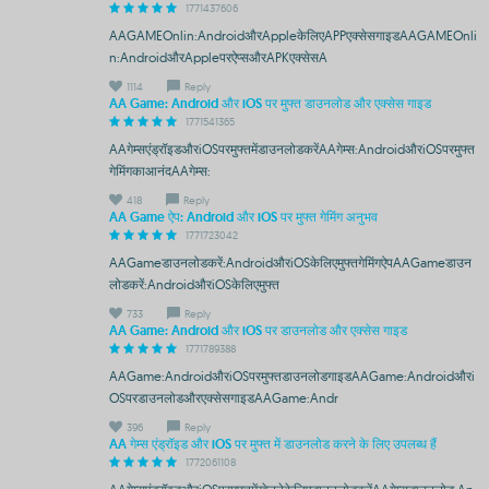
1771437606
AAGAMEOnlin:AndroidऔरAppleकेलिएAPPएक्सेसगाइडAAGAMEOnli
n:AndroidऔरAppleपरऐप्सऔरAPKएक्सेसA
1114
Reply
AA Game: Android और iOS पर मुफ्त डाउनलोड और एक्सेस गाइड
1771541365
AAगेम्सएंड्रॉइडऔरiOSपरमुफ्तमेंडाउनलोडकरेंAAगेम्स:AndroidऔरiOSपरमुफ्त
गेमिंगकाआनंदAAगेम्स:
418
Reply
AA Game ऐप: Android और iOS पर मुफ्त गेमिंग अनुभव
1771723042
AAGameडाउनलोडकरें:AndroidऔरiOSकेलिएमुफ्तगेमिंगऐपAAGameडाउन
लोडकरें:AndroidऔरiOSकेलिएमुफ्त
733
Reply
AA Game: Android और iOS पर डाउनलोड और एक्सेस गाइड
1771789388
AAGame:AndroidऔरiOSपरमुफ्तडाउनलोडगाइडAAGame:Androidऔरi
OSपरडाउनलोडऔरएक्सेसगाइडAAGame:Andr
396
Reply
AA गेम्स एंड्रॉइड और iOS पर मुफ्त में डाउनलोड करने के लिए उपलब्ध हैं
1772061108