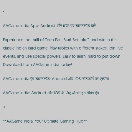
<
AAGame India App: Android और iOS पर डाउनलोड करें
Experience the thrill of Teen Patti Star! Bet, bluff, and win in this
classic Indian card game. Play tables with different stakes, join live
events, and use special powers. Easy to learn, hard to put down.
Download from AAGame India today!
AAGame India ऐप डाउनलोड: Android और iOS प्लेटफॉर्म पर एक्सेस
AAGame India: Android और iOS के लिए ऑनलाइन गेमिंग ऐप
<
**AAGame India: Your Ultimate Gaming Hub**