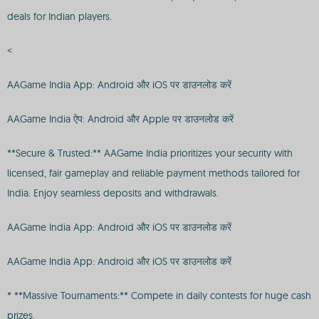
deals for Indian players.
<
AAGame India App: Android और iOS पर डाउनलोड करें
AAGame India ऐप: Android और Apple पर डाउनलोड करें
**Secure & Trusted:** AAGame India prioritizes your security with
licensed, fair gameplay and reliable payment methods tailored for
India. Enjoy seamless deposits and withdrawals.
AAGame India App: Android और iOS पर डाउनलोड करें
AAGame India App: Android और iOS पर डाउनलोड करें
* **Massive Tournaments:** Compete in daily contests for huge cash
prizes.