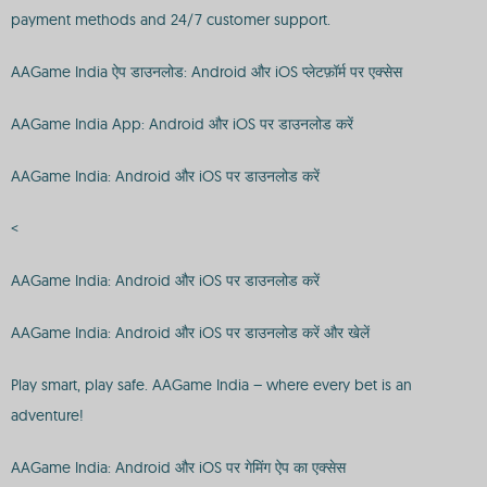
payment methods and 24/7 customer support.
AAGame India ऐप डाउनलोड: Android और iOS प्लेटफ़ॉर्म पर एक्सेस
AAGame India App: Android और iOS पर डाउनलोड करें
AAGame India: Android और iOS पर डाउनलोड करें
<
AAGame India: Android और iOS पर डाउनलोड करें
AAGame India: Android और iOS पर डाउनलोड करें और खेलें
Play smart, play safe. AAGame India – where every bet is an
adventure!
AAGame India: Android और iOS पर गेमिंग ऐप का एक्सेस