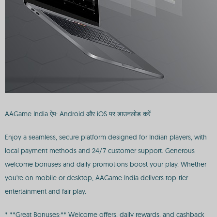
AAGame India ऐप: Android और iOS पर डाउनलोड करें
Enjoy a seamless, secure platform designed for Indian players, with
local payment methods and 24/7 customer support. Generous
welcome bonuses and daily promotions boost your play. Whether
you're on mobile or desktop, AAGame India delivers top-tier
entertainment and fair play.
* **Great Bonuses:** Welcome offers, daily rewards, and cashback