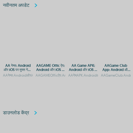
नवीनतम अपडेट
AA गेम्स: Android
AAGAME Offic ऐप:
AA Game APK:
AAGame Club
और iOS पर मुफ्त गेमिंग
Android और iOS पर
Android और iOS पर
App: Android और
का आनंद
डाउनलोड गाइड
डाउनलोड और एक्सेस
iOS पर डाउनलोड करें
AAगेम्स:AndroidऔरiOSपरमुफ्तगेमिंगकाअनुभवAAगेम्स:AndroidऔरiOSकेलिएमुफ्तगेमिंगऐप्सAAगेम्सए
AAGAMEOfficऐप:AndroidऔरiOSपरमुफ्तडाउनलोडAAGAMEOfficऐप:
AAगेमAPK:AndroidऔरiOSकेलिएमुफ्तडाउन
AAGameClub:Android
गाइड
डाउनलोड केंद्र