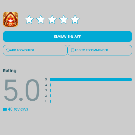
REVIEW THE APP
ADD TO WISHLIST
ADD TO RECOMMENDED
Rating
5.0
5
4
3
2
1
40 reviews