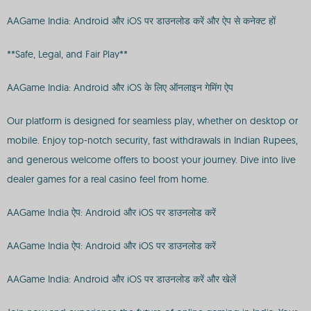
AAGame India: Android और iOS पर डाउनलोड करें और ऐप से कनेक्ट हों
**Safe, Legal, and Fair Play**
AAGame India: Android और iOS के लिए ऑनलाइन गेमिंग ऐप
Our platform is designed for seamless play, whether on desktop or
mobile. Enjoy top-notch security, fast withdrawals in Indian Rupees,
and generous welcome offers to boost your journey. Dive into live
dealer games for a real casino feel from home.
AAGame India ऐप: Android और iOS पर डाउनलोड करें
AAGame India ऐप: Android और iOS पर डाउनलोड करें
AAGame India: Android और iOS पर डाउनलोड करें और खेलें