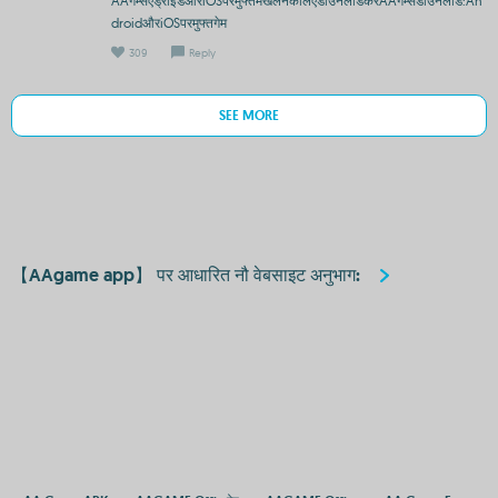
AAगेम्सएंड्रॉइडऔरiOSपरमुफ्तमेंखेलनेकेलिएडाउनलोडकरेंAAगेम्सडाउनलोड:An
droidऔरiOSपरमुफ्तगेम
309
Reply
SEE MORE
【AAgame app】 पर आधारित नौ वेबसाइट अनुभाग: