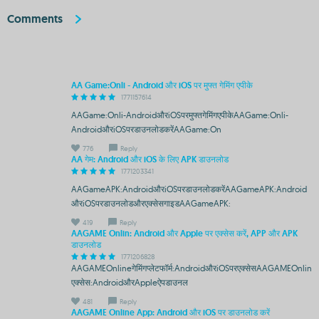
Comments
AA Game:Onli - Android और iOS पर मुफ्त गेमिंग एपीके
1771157614
AAGame:Onli-AndroidऔरiOSपरमुफ्तगेमिंगएपीकेAAGame:Onli-
AndroidऔरiOSपरडाउनलोडकरेंAAGame:On
776
Reply
AA गेम: Android और iOS के लिए APK डाउनलोड
1771203341
AAGameAPK:AndroidऔरiOSपरडाउनलोडकरेंAAGameAPK:Android
औरiOSपरडाउनलोडऔरएक्सेसगाइडAAGameAPK:
419
Reply
AAGAME Onlin: Android और Apple पर एक्सेस करें, APP और APK
डाउनलोड
1771206828
AAGAMEOnlineगेमिंगप्लेटफॉर्म:AndroidऔरiOSपरएक्सेसAAGAMEOnlin
एक्सेस:AndroidऔरAppleऐपडाउनल
481
Reply
AAGAME Online App: Android और iOS पर डाउनलोड करें