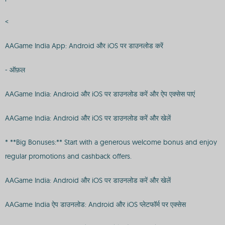
<
AAGame India App: Android और iOS पर डाउनलोड करें
- ऑफ़ल
AAGame India: Android और iOS पर डाउनलोड करें और ऐप एक्सेस पाएं
AAGame India: Android और iOS पर डाउनलोड करें और खेलें
* **Big Bonuses:** Start with a generous welcome bonus and enjoy
regular promotions and cashback offers.
AAGame India: Android और iOS पर डाउनलोड करें और खेलें
AAGame India ऐप डाउनलोड: Android और iOS प्लेटफॉर्म पर एक्सेस