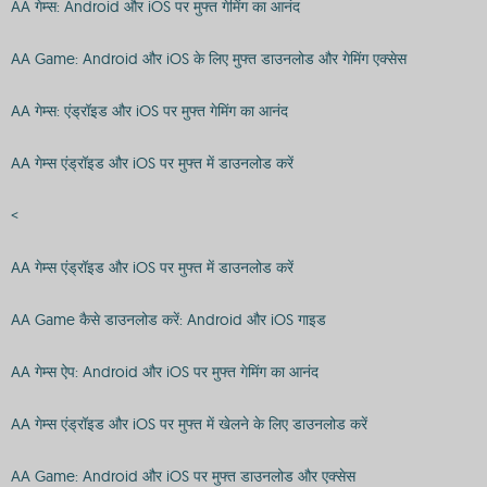
AA गेम्स: Android और iOS पर मुफ्त गेमिंग का आनंद
AA Game: Android और iOS के लिए मुफ्त डाउनलोड और गेमिंग एक्सेस
AA गेम्स: एंड्रॉइड और iOS पर मुफ्त गेमिंग का आनंद
AA गेम्स एंड्रॉइड और iOS पर मुफ्त में डाउनलोड करें
<
AA गेम्स एंड्रॉइड और iOS पर मुफ्त में डाउनलोड करें
AA Game कैसे डाउनलोड करें: Android और iOS गाइड
AA गेम्स ऐप: Android और iOS पर मुफ्त गेमिंग का आनंद
AA गेम्स एंड्रॉइड और iOS पर मुफ्त में खेलने के लिए डाउनलोड करें
AA Game: Android और iOS पर मुफ्त डाउनलोड और एक्सेस