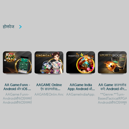
होमपेज
AA Game:Funn -
AAGAME Online
AAGame India
AA Game डाउनलोड
Android और iOS पर
ऐप डाउनलोड:
App: Android और
करें: Android और
मज़ेदार गेमिंग अनुभव
Android और iOS
iOS पर डाउनलोड करें
iOS पर मुफ्त गेमिंग एप
AAGame:Funn-
AAGAMEOnlin:AndroidaurApplekeliyeAppaurAPKDownloadAAG
AAGameIndiaApp:AndroidऔरiOSपरडाउनलोड
**Genre:**Turn-
प्लेटफ़ॉर्म गाइड
AndroidऔरiOSपरमज़ेदारगेमिंगअनुभवAAGame:Funn-
BasedTacticalRPGAAग
AndroidऔरiOSपरमज़ेदारगेमिंगअनुभव
AndroidऔरiOSपरमुफ्त