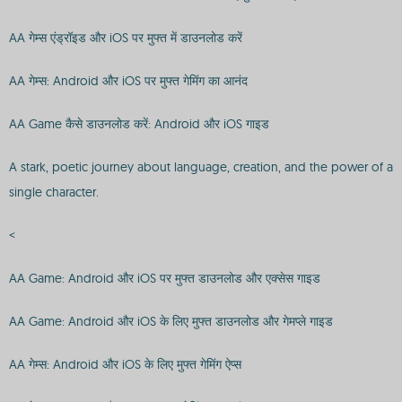
AA गेम्स एंड्रॉइड और iOS पर मुफ्त में डाउनलोड करें
AA गेम्स: Android और iOS पर मुफ्त गेमिंग का आनंद
AA Game कैसे डाउनलोड करें: Android और iOS गाइड
A stark, poetic journey about language, creation, and the power of a
single character.
<
AA Game: Android और iOS पर मुफ्त डाउनलोड और एक्सेस गाइड
AA Game: Android और iOS के लिए मुफ्त डाउनलोड और गेमप्ले गाइड
AA गेम्स: Android और iOS के लिए मुफ्त गेमिंग ऐप्स