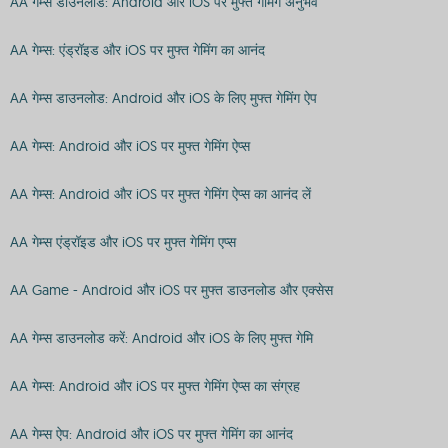
AA गेम्स डाउनलोड: Android और iOS पर मुफ्त गेमिंग अनुभव
AA गेम्स: एंड्रॉइड और iOS पर मुफ्त गेमिंग का आनंद
AA गेम्स डाउनलोड: Android और iOS के लिए मुफ्त गेमिंग ऐप
AA गेम्स: Android और iOS पर मुफ्त गेमिंग ऐप्स
AA गेम्स: Android और iOS पर मुफ्त गेमिंग ऐप्स का आनंद लें
AA गेम्स एंड्रॉइड और iOS पर मुफ्त गेमिंग एप्स
AA Game - Android और iOS पर मुफ्त डाउनलोड और एक्सेस
AA गेम्स डाउनलोड करें: Android और iOS के लिए मुफ्त गेमि
AA गेम्स: Android और iOS पर मुफ्त गेमिंग ऐप्स का संग्रह
AA गेम्स ऐप: Android और iOS पर मुफ्त गेमिंग का आनंद