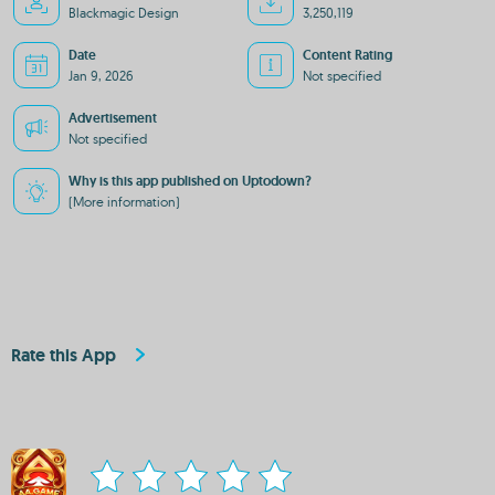
Blackmagic Design
3,250,119
Date
Content Rating
Jan 9, 2026
Not specified
Advertisement
Not specified
Why is this app published on Uptodown?
(More information)
Rate this App