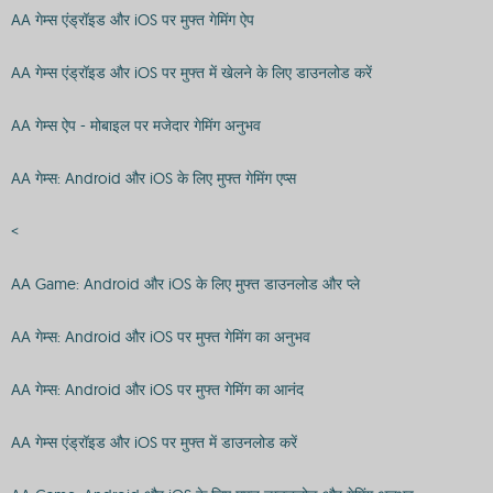
AA गेम्स एंड्रॉइड और iOS पर मुफ्त गेमिंग ऐप
AA गेम्स एंड्रॉइड और iOS पर मुफ्त में खेलने के लिए डाउनलोड करें
AA गेम्स ऐप - मोबाइल पर मजेदार गेमिंग अनुभव
AA गेम्स: Android और iOS के लिए मुफ्त गेमिंग एप्स
<
AA Game: Android और iOS के लिए मुफ्त डाउनलोड और प्ले
AA गेम्स: Android और iOS पर मुफ्त गेमिंग का अनुभव
AA गेम्स: Android और iOS पर मुफ्त गेमिंग का आनंद
AA गेम्स एंड्रॉइड और iOS पर मुफ्त में डाउनलोड करें