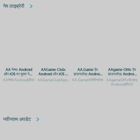
गेम लाइब्रेरी
AA गेम्स: Android
AAGame Club:
AA.Game ऐप
AAgame Offic ऐप
और iOS पर मुफ्त गेमिंग
Android और iOS के
डाउनलोड: Android
डाउनलोड: Android
का आनंद
लिए ऐप डाउनलोड गाइड
और iOS प्लेटफॉर्म पर
और iOS प्लेटफ़ॉर्म पर
AAगेम्स:AndroidऔरiOSकेलिएमुफ्तगेमिंगऐपAAGame:AndroidऔरiOSपरमुफ्तडाउनलोडऔरप्लेकर
AAGameClubApp:AndroidऔरiOSप्लेटफ़ॉर्मपरडाउनलोडगाइडAAGa
AA.Gameपरगेमिंगएप्सऔरAPKडाउनलोडकरें|An
AAgameOfficऐपडाउनलो
गेमिंग एक्सेस
एक्सेस गाइड
AndroidऔरiO
नवीनतम अपडेट