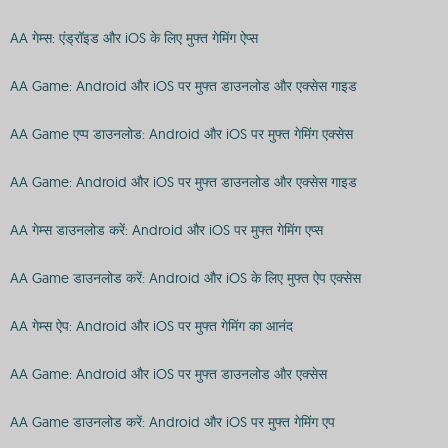
AA गेम्स: एंड्रॉइड और iOS के लिए मुफ्त गेमिंग ऐप्स
AA Game: Android और iOS पर मुफ्त डाउनलोड और एक्सेस गाइड
AA Game एप्प डाउनलोड: Android और iOS पर मुफ्त गेमिंग एक्सेस
AA Game: Android और iOS पर मुफ्त डाउनलोड और एक्सेस गाइड
AA गेम्स डाउनलोड करें: Android और iOS पर मुफ्त गेमिंग एप्स
AA Game डाउनलोड करें: Android और iOS के लिए मुफ्त ऐप एक्सेस
AA गेम्स ऐप: Android और iOS पर मुफ्त गेमिंग का आनंद
AA Game: Android और iOS पर मुफ्त डाउनलोड और एक्सेस
AA Game डाउनलोड करें: Android और iOS पर मुफ्त गेमिंग एप