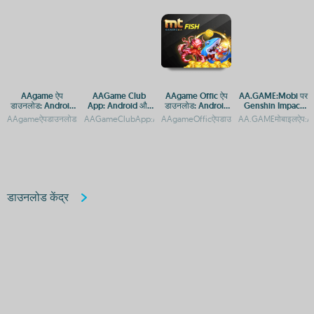
AAgame ऐप
AAGame Club
AAgame Offic ऐप
AA.GAME:Mobi पर
डाउनलोड: Android
App: Android और
डाउनलोड: Android
Genshin Impact
और iOS प्लेटफ़ॉर्म पर
iOS पर मुफ्त डाउनलोड
और iOS प्लेटफ़ॉर्म पर
APK डाउनलोड करें -
AAgameऐपडाउनलोड:AndroidऔरiOSप्लेटफ़ॉर्मपरगेमिंगएक्सेसAAgameऐपडाउनलोड:AndroidऔरiO
AAGameClubApp:AndroidऔरiOSपरडाउनलोडकरेंAAGameClubऐप:
AAgameOfficऐपडाउनलोड:AndroidऔरiOSप्लेटफ
AA.GAMEमोबाइलऐप:A
गेमिंग एक्सेस
एक्सेस गाइड
Android और iOS
गेमिंग एक्सेस
डाउनलोड केंद्र