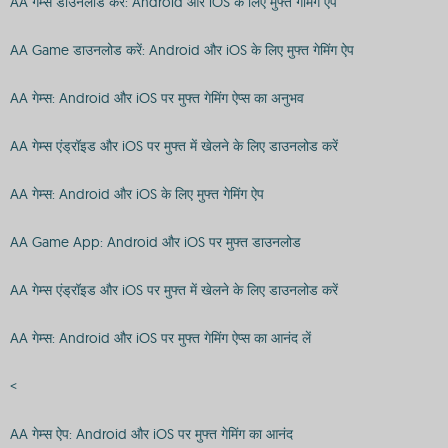
AA गेम्स डाउनलोड करें: Android और iOS के लिए मुफ्त गेमिंग ऐप
AA Game डाउनलोड करें: Android और iOS के लिए मुफ्त गेमिंग ऐप
AA गेम्स: Android और iOS पर मुफ्त गेमिंग ऐप्स का अनुभव
AA गेम्स एंड्रॉइड और iOS पर मुफ्त में खेलने के लिए डाउनलोड करें
AA गेम्स: Android और iOS के लिए मुफ्त गेमिंग ऐप
AA Game App: Android और iOS पर मुफ्त डाउनलोड
AA गेम्स एंड्रॉइड और iOS पर मुफ्त में खेलने के लिए डाउनलोड करें
AA गेम्स: Android और iOS पर मुफ्त गेमिंग ऐप्स का आनंद लें
<
AA गेम्स ऐप: Android और iOS पर मुफ्त गेमिंग का आनंद