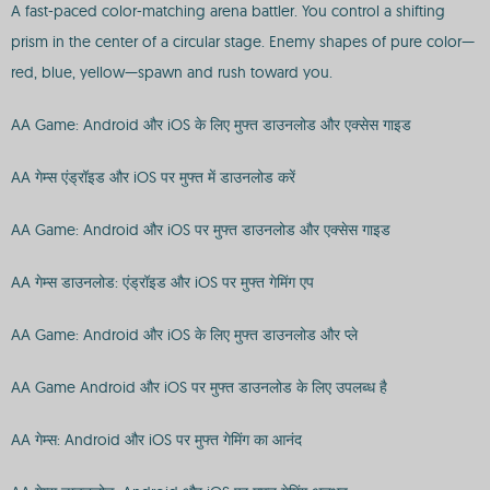
A fast-paced color-matching arena battler. You control a shifting
prism in the center of a circular stage. Enemy shapes of pure color—
red, blue, yellow—spawn and rush toward you.
AA Game: Android और iOS के लिए मुफ्त डाउनलोड और एक्सेस गाइड
AA गेम्स एंड्रॉइड और iOS पर मुफ्त में डाउनलोड करें
AA Game: Android और iOS पर मुफ्त डाउनलोड और एक्सेस गाइड
AA गेम्स डाउनलोड: एंड्रॉइड और iOS पर मुफ्त गेमिंग एप
AA Game: Android और iOS के लिए मुफ्त डाउनलोड और प्ले
AA Game Android और iOS पर मुफ्त डाउनलोड के लिए उपलब्ध है
AA गेम्स: Android और iOS पर मुफ्त गेमिंग का आनंद