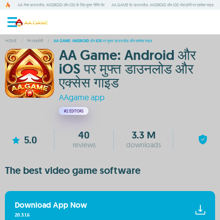
AA गेम्स डाउनलोड: ANDROID और IOS के लिए मुफ्त गेमिंग ऐप
AA.GAME ऐप डाउनलोड: ANDROID और IOS प्लेटफ़ॉर्म पर एक्सेस गाइड
HOME
/
गेम लाइब्रेरी
/
AA GAME: ANDROID और IOS पर मुफ्त डाउनलोड और एक्सेस गाइड
AA Game: Android और
iOS पर मुफ्त डाउनलोड और
एक्सेस गाइड
AAgame app
#2
EDITORS
40
3.3 M
5.0
reviews
downloads
The best video game software
Download App Now
20.3.1.6