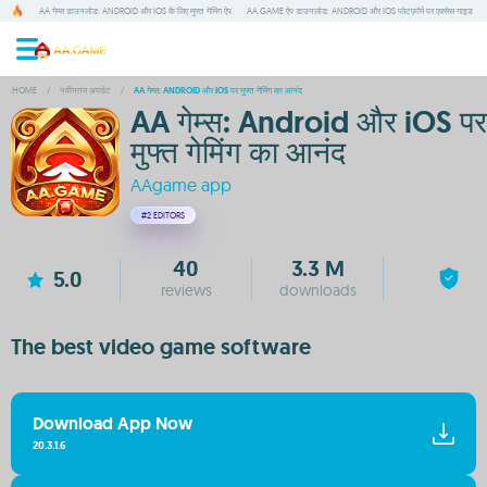
AA गेम्स डाउनलोड: ANDROID और IOS के लिए मुफ्त गेमिंग ऐप
AA.GAME ऐप डाउनलोड: ANDROID और IOS प्लेटफ़ॉर्म पर एक्सेस गाइड
HOME
/
नवीनतम अपडेट
/
AA गेम्स: ANDROID और IOS पर मुफ्त गेमिंग का आनंद
AA गेम्स: Android और iOS पर
मुफ्त गेमिंग का आनंद
AAgame app
#2
EDITORS
40
3.3 M
5.0
reviews
downloads
The best video game software
Download App Now
20.3.1.6