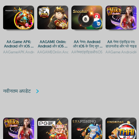
AA Game APK:
AAGAME Onlin:
AA गेम्स: Android
AA गेम्स एंड्रॉइड पर:
Android और iOS के
Android और iOS पर
और iOS के लिए मुफ्त
डाउनलोड और प्ले गाइड
लिए मुफ्त डाउनलोड
ऐप एक्सेस गाइड
गेमिंग ऐप
AAGameAPK:AndroidऔरiOSकेलिएमुफ्तडाउनलोडAAGame:AndroidAPKडाउनलोडऔरइंस्ट
AAGAMEOnlin:AndroidaurApplekeliyeekaasaanaccessgamin
AAगेम्सएंड्रॉइडऔरiOSपरमुफ्तमेंखेलनेकेलिएडाउन
AAGame:AndroidऔरiO
नवीनतम अपडेट