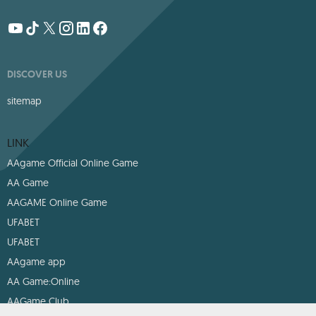
DISCOVER US
sitemap
LINK
AAgame Official Online Game
AA Game
AAGAME Online Game
UFABET
UFABET
AAgame app
AA Game:Online
AAGame Club