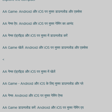
AA Game: Android और iOS पर मुफ्त डाउनलोड और एक्सेस
AA गेम्स ऐप: Android और iOS पर मुफ्त गेमिंग का आनंद
AA गेम्स एंड्रॉइड और iOS पर मुफ्त में डाउनलोड करें
AA Game खेलें: Android और iOS पर मुफ्त डाउनलोड और एक्सेस
<
AA गेम्स एंड्रॉइड और iOS पर मुफ्त में खेलें
AA Game - Android और iOS के लिए मुफ्त डाउनलोड और प्ले
AA गेम्स: Android और iOS पर मुफ्त गेमिंग ऐप्स
AA Game डाउनलोड करें: Android और iOS पर मुफ्त गेमिंग एप