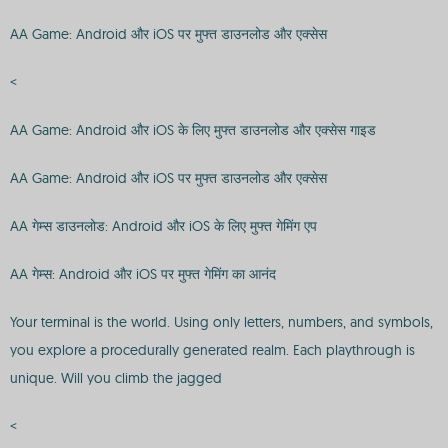
AA Game: Android और iOS पर मुफ्त डाउनलोड और एक्सेस
<
AA Game: Android और iOS के लिए मुफ्त डाउनलोड और एक्सेस गाइड
AA Game: Android और iOS पर मुफ्त डाउनलोड और एक्सेस
AA गेम्स डाउनलोड: Android और iOS के लिए मुफ्त गेमिंग एप
AA गेम्स: Android और iOS पर मुफ्त गेमिंग का आनंद
Your terminal is the world. Using only letters, numbers, and symbols,
you explore a procedurally generated realm. Each playthrough is
unique. Will you climb the jagged
<