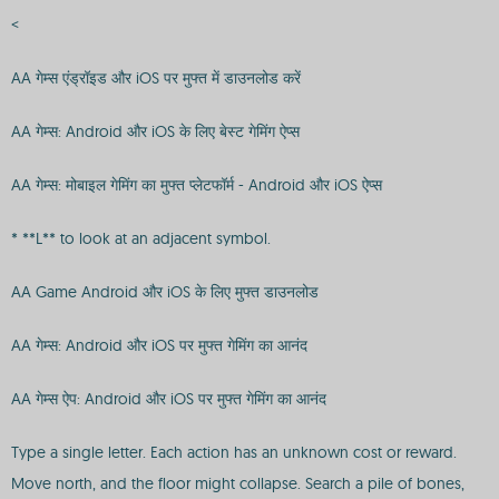
<
AA गेम्स एंड्रॉइड और iOS पर मुफ्त में डाउनलोड करें
AA गेम्स: Android और iOS के लिए बेस्ट गेमिंग ऐप्स
AA गेम्स: मोबाइल गेमिंग का मुफ्त प्लेटफॉर्म - Android और iOS ऐप्स
* **L** to look at an adjacent symbol.
AA Game Android और iOS के लिए मुफ्त डाउनलोड
AA गेम्स: Android और iOS पर मुफ्त गेमिंग का आनंद
AA गेम्स ऐप: Android और iOS पर मुफ्त गेमिंग का आनंद
Type a single letter. Each action has an unknown cost or reward.
Move north, and the floor might collapse. Search a pile of bones,