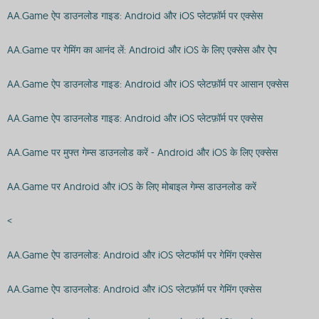
AA.Game ऐप डाउनलोड गाइड: Android और iOS प्लेटफ़ॉर्म पर एक्सेस
AA.Game पर गेमिंग का आनंद लें: Android और iOS के लिए एक्सेस और ऐप
AA.Game ऐप डाउनलोड गाइड: Android और iOS प्लेटफ़ॉर्म पर आसान एक्सेस
AA.Game ऐप डाउनलोड गाइड: Android और iOS प्लेटफ़ॉर्म पर एक्सेस
AA.Game पर मुफ्त गेम्स डाउनलोड करें - Android और iOS के लिए एक्सेस
AA.Game पर Android और iOS के लिए मोबाइल गेम्स डाउनलोड करें
<
AA.Game ऐप डाउनलोड: Android और iOS प्लेटफॉर्म पर गेमिंग एक्सेस
AA.Game ऐप डाउनलोड: Android और iOS प्लेटफ़ॉर्म पर गेमिंग एक्सेस