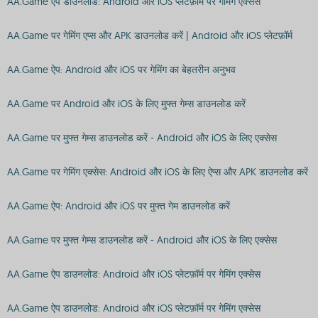
AA.Game ऐप डाउनलोड: Android और iOS प्लेटफ़ॉर्म पर गेमिंग एक्सेस
AA.Game पर गेमिंग एप्स और APK डाउनलोड करें | Android और iOS प्लेटफ़ॉर्म
AA.Game ऐप: Android और iOS पर गेमिंग का बेहतरीन अनुभव
AA.Game पर Android और iOS के लिए मुफ्त गेम्स डाउनलोड करें
AA.Game पर मुफ्त गेम्स डाउनलोड करें - Android और iOS के लिए एक्सेस
AA.Game पर गेमिंग एक्सेस: Android और iOS के लिए ऐप्स और APK डाउनलोड करें
AA.Game ऐप: Android और iOS पर मुफ्त गेम डाउनलोड करें
AA.Game पर मुफ्त गेम्स डाउनलोड करें - Android और iOS के लिए एक्सेस
AA.Game ऐप डाउनलोड: Android और iOS प्लेटफ़ॉर्म पर गेमिंग एक्सेस
AA.Game ऐप डाउनलोड: Android और iOS प्लेटफ़ॉर्म पर गेमिंग एक्सेस