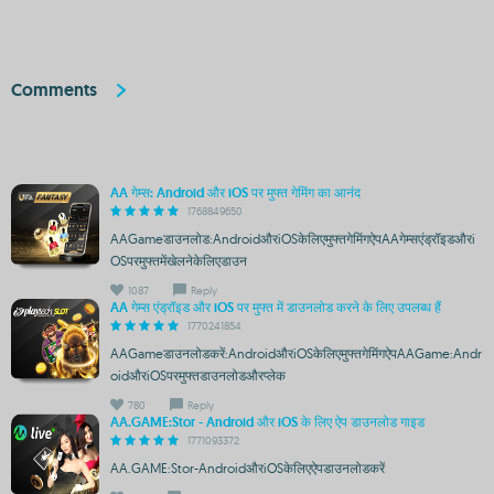
Comments
AA गेम्स: Android और iOS पर मुफ्त गेमिंग का आनंद
1768849650
AAGameडाउनलोड:AndroidऔरiOSकेलिएमुफ्तगेमिंगऐपAAगेम्सएंड्रॉइडऔरi
OSपरमुफ्तमेंखेलनेकेलिएडाउन
1087
Reply
AA गेम्स एंड्रॉइड और iOS पर मुफ्त में डाउनलोड करने के लिए उपलब्ध हैं
1770241854
AAGameडाउनलोडकरें:AndroidऔरiOSकेलिएमुफ्तगेमिंगऐपAAGame:Andr
oidऔरiOSपरमुफ्तडाउनलोडऔरप्लेक
780
Reply
AA.GAME:Stor - Android और iOS के लिए ऐप डाउनलोड गाइड
1771093372
AA.GAME:Stor-AndroidऔरiOSकेलिएऐपडाउनलोडकरें