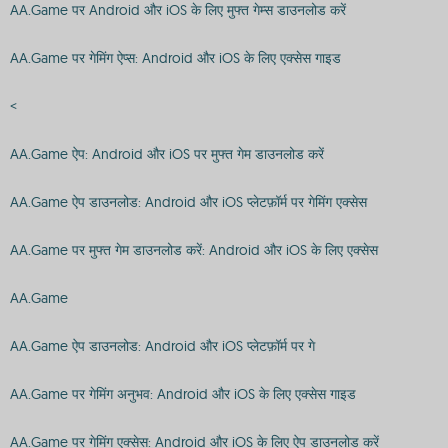
AA.Game पर Android और iOS के लिए मुफ्त गेम्स डाउनलोड करें
AA.Game पर गेमिंग ऐप्स: Android और iOS के लिए एक्सेस गाइड
<
AA.Game ऐप: Android और iOS पर मुफ्त गेम डाउनलोड करें
AA.Game ऐप डाउनलोड: Android और iOS प्लेटफ़ॉर्म पर गेमिंग एक्सेस
AA.Game पर मुफ्त गेम डाउनलोड करें: Android और iOS के लिए एक्सेस
AA.Game
AA.Game ऐप डाउनलोड: Android और iOS प्लेटफ़ॉर्म पर गे
AA.Game पर गेमिंग अनुभव: Android और iOS के लिए एक्सेस गाइड
AA.Game पर गेमिंग एक्सेस: Android और iOS के लिए ऐप डाउनलोड करें