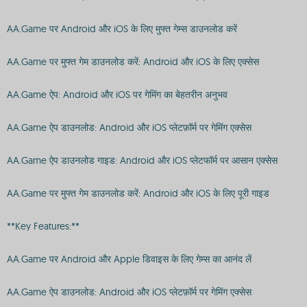
AA.Game पर Android और iOS के लिए मुफ्त गेम्स डाउनलोड करें
AA.Game पर मुफ्त गेम डाउनलोड करें: Android और iOS के लिए एक्सेस
AA.Game ऐप: Android और iOS पर गेमिंग का बेहतरीन अनुभव
AA.Game ऐप डाउनलोड: Android और iOS प्लेटफ़ॉर्म पर गेमिंग एक्सेस
AA.Game ऐप डाउनलोड गाइड: Android और iOS प्लेटफॉर्म पर आसान एक्सेस
AA.Game पर मुफ्त गेम डाउनलोड करें: Android और iOS के लिए पूरी गाइड
**Key Features:**
AA.Game पर Android और Apple डिवाइस के लिए गेम्स का आनंद लें
AA.Game ऐप डाउनलोड: Android और iOS प्लेटफ़ॉर्म पर गेमिंग एक्सेस