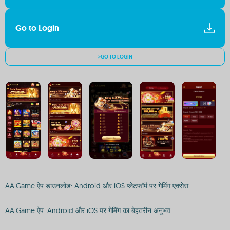
Go to Login
>GO TO LOGIN
AA.Game ऐप डाउनलोड: Android और iOS प्लेटफॉर्म पर गेमिंग एक्सेस
AA.Game ऐप: Android और iOS पर गेमिंग का बेहतरीन अनुभव