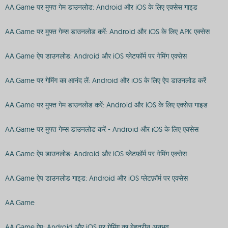
AA.Game पर मुफ्त गेम डाउनलोड: Android और iOS के लिए एक्सेस गाइड
AA.Game पर मुफ्त गेम्स डाउनलोड करें: Android और iOS के लिए APK एक्सेस
AA.Game ऐप डाउनलोड: Android और iOS प्लेटफॉर्म पर गेमिंग एक्सेस
AA.Game पर गेमिंग का आनंद लें: Android और iOS के लिए ऐप डाउनलोड करें
AA.Game पर मुफ्त गेम डाउनलोड करें: Android और iOS के लिए एक्सेस गाइड
AA.Game पर मुफ्त गेम्स डाउनलोड करें - Android और iOS के लिए एक्सेस
AA.Game ऐप डाउनलोड: Android और iOS प्लेटफ़ॉर्म पर गेमिंग एक्सेस
AA.Game ऐप डाउनलोड गाइड: Android और iOS प्लेटफ़ॉर्म पर एक्सेस
AA.Game
AA.Game ऐप: Android और iOS पर गेमिंग का बेहतरीन अनुभव