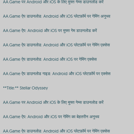
AA.Game पर Android और iOS के लिए मुफ्त गेम्स डाउनलोड करें
AA.Game ऐप डाउनलोड: Android और iOS प्लेटफ़ॉर्म पर गेमिंग अनुभव
AA.Game ऐप: Android और iOS पर मुफ्त गेम डाउनलोड करें
AA.Game ऐप डाउनलोड: Android और iOS प्लेटफ़ॉर्म पर गेमिंग एक्सेस
AA.Game ऐप डाउनलोड: Android और iOS पर गेमिंग एक्सेस
AA.Game ऐप डाउनलोड गाइड: Android और iOS प्लेटफ़ॉर्म पर एक्सेस
**Title:** Stellar Odyssey
AA.Game पर Android और iOS के लिए मुफ्त गेम्स डाउनलोड करें
AA.Game ऐप: Android और iOS पर गेमिंग का बेहतरीन अनुभव
AA.Game ऐप डाउनलोड: Android और iOS प्लेटफ़ॉर्म पर गेमिंग एक्सेस