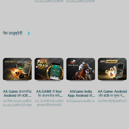
AndroidऔरiOSकेलिएऐप्सऔरAPKड
AndroidऔरiOSपरआसानएक्सेसऔ
गेम लाइब्रेरी
AA Game डाउनलोड:
AA.GAME से Stor
AAGame India
AA Game: Android
Android और iOS के
ऐप डाउनलोड करें:
App: Android और
और iOS पर मुफ्त गेमिंग
लिए मुफ्त गेमिंग ऐप
Android और iOS के
iOS पर डाउनलोड करें
ऐप्स का अनुभव
AAगेम्स:AndroidऔरiOSपरमुफ्तगेमिंगकाआनंदAAGameऐपडाउनलोड-
AA.GAMEपरStorऐपडाउनलोडकरें:AndroidऔरiOSकेलिएमुफ्तएक्सेसAA.
AAGameIndiaऐप:AndroidऔरAppleपरमुफ्त
AAगेम्स:एंड्रॉइडऔरiOSप
लिए मुफ्त APK
AndroidऔरiOSपरमुफ्तगेमिंगAAगेम्सड
आपकागेमिंगप्लेटफॉर्म