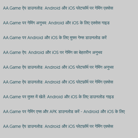
AA.Game ऐप डाउनलोड: Android और iOS प्लेटफॉर्म पर गेमिंग एक्सेस
AA.Game पर गेमिंग अनुभव: Android और iOS के लिए एक्सेस गाइड
AA.Game पर Android और iOS के लिए मुफ्त गेम्स डाउनलोड करें
AA.Game ऐप: Android और iOS पर गेमिंग का बेहतरीन अनुभव
AA.Game ऐप डाउनलोड: Android और iOS प्लेटफॉर्म पर गेमिंग अनुभव
AA.Game ऐप डाउनलोड: Android और iOS प्लेटफ़ॉर्म पर गेमिंग एक्सेस
AA.Game पर मुफ्त में खेलें: Android और iOS के लिए डाउनलोड गाइड
AA.Game पर गेमिंग एप्स और APK डाउनलोड करें - Android और iOS के लिए
AA.Game ऐप डाउनलोड: Android और iOS प्लेटफ़ॉर्म पर गेमिंग एक्सेस