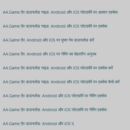
AA.Game ऐप डाउनलोड गाइड: Android और iOS प्लेटफ़ॉर्म पर आसान एक्सेस
AA.Game ऐप डाउनलोड गाइड: Android और iOS प्लेटफ़ॉर्म पर एक्सेस
AA.Game ऐप: Android और iOS पर मुफ्त गेम डाउनलोड करें
AA.Game ऐप: Android और iOS पर गेमिंग का बेहतरीन अनुभव
AA.Game ऐप डाउनलोड गाइड: Android और iOS प्लेटफ़ॉर्म पर एक्सेस करें
AA.Game ऐप डाउनलोड गाइड: Android और iOS प्लेटफ़ॉर्म पर एक्सेस कैसे करें
AA.Game ऐप डाउनलोड: Android और iOS प्लेटफ़ॉर्म पर गेमिंग एक्सेस
AA.Game ऐप डाउनलोड: Android और iOS प्लेटफ़ॉर्म पर गेमिंग एक्सेस
AA.Game ऐप डाउनलोड: Android और iOS प्