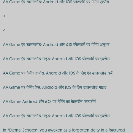
AA.Game ऐप डाउनलोड: Android और iOS प्लेटफ़ॉर्म पर गेमिंग एक्सेस
<
<
AA.Game ऐप डाउनलोड: Android और iOS प्लेटफ़ॉर्म पर गेमिंग अनुभव
AA.Game ऐप डाउनलोड गाइड: Android और iOS प्लेटफ़ॉर्म पर एक्सेस
AA.Game पर गेमिंग एक्सेस: Android और iOS के लिए ऐप डाउनलोड करें
AA.Game पर गेमिंग ऐप्स: Android और iOS के लिए डाउनलोड गाइड
AA.Game: Android और iOS पर गेमिंग का बेहतरीन प्लेटफॉर्म
AA.Game ऐप डाउनलोड गाइड: Android और iOS प्लेटफॉर्म पर एक्सेस
In *Eternal Echoes*, you awaken as a forgotten deity in a fractured