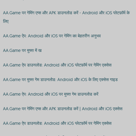
AA.Game पर गेमिंग एप्स और APK डाउनलोड करें - Android और iOS प्लेटफ़ॉर्म के
लिए
AA.Game ऐप: Android और iOS पर गेमिंग का बेहतरीन अनुभव
AA.Game पर मुफ्त में ख
AA.Game ऐप डाउनलोड: Android और iOS प्लेटफ़ॉर्म पर गेमिंग एक्सेस
AA.Game पर मुफ्त गेम डाउनलोड: Android और iOS के लिए एक्सेस गाइड
AA.Game ऐप: Android और iOS पर मुफ्त गेम डाउनलोड करें
AA.Game पर गेमिंग एप्स और APK डाउनलोड करें | Android और iOS एक्सेस
AA.Game ऐप डाउनलोड: Android और iOS प्लेटफ़ॉर्म पर गेमिंग एक्सेस