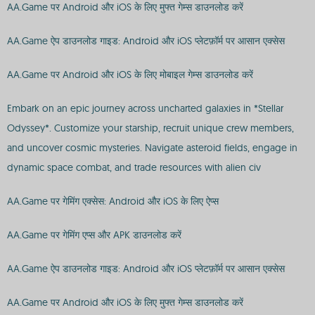
AA.Game पर Android और iOS के लिए मुफ्त गेम्स डाउनलोड करें
AA.Game ऐप डाउनलोड गाइड: Android और iOS प्लेटफ़ॉर्म पर आसान एक्सेस
AA.Game पर Android और iOS के लिए मोबाइल गेम्स डाउनलोड करें
Embark on an epic journey across uncharted galaxies in *Stellar
Odyssey*. Customize your starship, recruit unique crew members,
and uncover cosmic mysteries. Navigate asteroid fields, engage in
dynamic space combat, and trade resources with alien civ
AA.Game पर गेमिंग एक्सेस: Android और iOS के लिए ऐप्स
AA.Game पर गेमिंग एप्स और APK डाउनलोड करें
AA.Game ऐप डाउनलोड गाइड: Android और iOS प्लेटफ़ॉर्म पर आसान एक्सेस
AA.Game पर Android और iOS के लिए मुफ्त गेम्स डाउनलोड करें