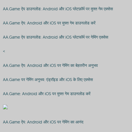
AA.Game ऐप डाउनलोड: Android और iOS प्लेटफ़ॉर्म पर मुफ्त गेम एक्सेस
AA.Game ऐप: Android और iOS पर मुफ्त गेम डाउनलोड करें
AA.Game ऐप डाउनलोड: Android और iOS प्लेटफॉर्म पर गेमिंग एक्सेस
<
AA.Game ऐप: Android और iOS पर गेमिंग का बेहतरीन अनुभव
AA.Game पर गेमिंग अनुभव: एंड्रॉइड और iOS के लिए एक्सेस
AA.Game: Android और iOS पर मुफ्त गेम डाउनलोड करें
AA.Game ऐप: Android और iOS पर गेमिंग का आनंद