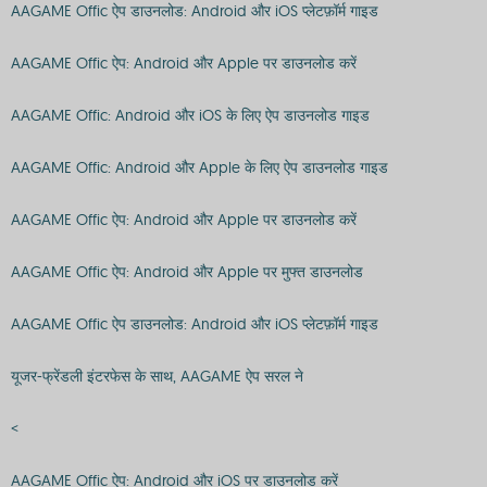
AAGAME Offic ऐप डाउनलोड: Android और iOS प्लेटफ़ॉर्म गाइड
AAGAME Offic ऐप: Android और Apple पर डाउनलोड करें
AAGAME Offic: Android और iOS के लिए ऐप डाउनलोड गाइड
AAGAME Offic: Android और Apple के लिए ऐप डाउनलोड गाइड
AAGAME Offic ऐप: Android और Apple पर डाउनलोड करें
AAGAME Offic ऐप: Android और Apple पर मुफ्त डाउनलोड
AAGAME Offic ऐप डाउनलोड: Android और iOS प्लेटफ़ॉर्म गाइड
यूजर-फ्रेंडली इंटरफेस के साथ, AAGAME ऐप सरल ने
<
AAGAME Offic ऐप: Android और iOS पर डाउनलोड करें