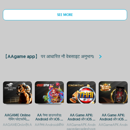
SEE MORE
【AAgame app】 पर आधारित नौ वेबसाइट अनुभाग:
AAGAME Online
AA गेम्स डाउनलोड:
AA Game APK:
AA Game APK:
गेमिंग प्लेटफॉर्म:
Android और iOS पर
Android और iOS के
Android और iOS के
Android और iOS पर
मुफ्त गेमिंग एप्स
लिए डाउनलोड गाइड
लिए मुफ्त डाउनलोड
AAGAMEOnlinऐप:AndroidऔरAppleपरएक्सेसकरेंAAGAMEOnlineऐप:AndroidऔरiOSपरड
AAगेम्स:AndroidऔरiOSपरमुफ्तगेमिंगकाआनंदAAगेम्सडाउनलोड:Androidऔर
AAGameAPK:AndroidऔरiOSपरडाउनलोडऔरएक्
AAGameAPK:Android
एक्सेस गाइड
pacedarcadeshooterwhereyouco