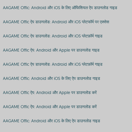
AAGAME Offic: Android और iOS के लिए ऑफिशियल ऐप डाउनलोड गाइड
AAGAME Offic ऐप डाउनलोड: Android और iOS प्लेटफॉर्म पर एक्सेस
AAGAME Offic ऐप डाउनलोड: Android और iOS प्लेटफ़ॉर्म गाइड
AAGAME Offic ऐप: Android और Apple पर डाउनलोड गाइड
AAGAME Offic ऐप डाउनलोड: Android और iOS प्लेटफ़ॉर्म गाइड
AAGAME Offic: Android और iOS के लिए ऐप डाउनलोड गाइड
AAGAME Offic ऐप: Android और Apple पर डाउनलोड करें
AAGAME Offic ऐप: Android और Apple पर डाउनलोड करें
AAGAME Offic: Android और iOS के लिए ऐप डाउनलोड गाइड