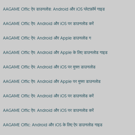
AAGAME Offic ऐप डाउनलोड: Android और iOS प्लेटफ़ॉर्म गाइड
AAGAME Offic ऐप: Android और iOS पर डाउनलोड करें
AAGAME Offic ऐप: Android और Apple डाउनलोड ग
AAGAME Offic ऐप: Android और Apple के लिए डाउनलोड गाइड
AAGAME Offic ऐप: Android और iOS पर मुफ्त डाउनलोड
AAGAME Offic ऐप: Android और Apple पर मुफ्त डाउनलोड
AAGAME Offic ऐप: Android और iOS पर डाउनलोड करें
AAGAME Offic ऐप: Android और iOS पर डाउनलोड करें
AAGAME Offic: Android और iOS के लिए ऐप डाउनलोड गाइड