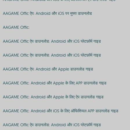
AAGAME Offic ऐप: Android और iOS पर मुफ्त डाउनलोड
AAGAME Offic:
AAGAME Offic ऐप डाउनलोड: Android और iOS प्लेटफ़ॉर्म गाइड
AAGAME Offic ऐप डाउनलोड: Android और iOS प्लेटफ़ॉर्म गाइड
AAGAME Offic ऐप: Android और Apple डाउनलोड गाइड
AAGAME Offic: Android और Apple के लिए APP डाउनलोड गाइड
AAGAME Offic: Android और Apple के लिए ऐप डाउनलोड गाइड
AAGAME Offic: Android और iOS के लिए ऑफिशियल APP डाउनलोड गाइड
AAGAME Offic ऐप डाउनलोड: Android और iOS प्लेटफ़ॉर्म गाइड