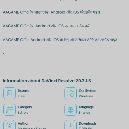
AAGAME Offic ऐप डाउनलोड: Android और iOS प्लेटफ़ॉर्म गाइड
AAGAME Offic ऐप: Android और iOS पर डाउनलोड करें
AAGAME Offic: Android और iOS के लिए ऑफिशियल APP डाउनलोड गाइड
<
Information about DaVinci Resolve 20.3.1.6
License
Op. System
Free
Windows
Category
Language
Editors
English
Author
Downloads
Blackmagic Design
3,250,119