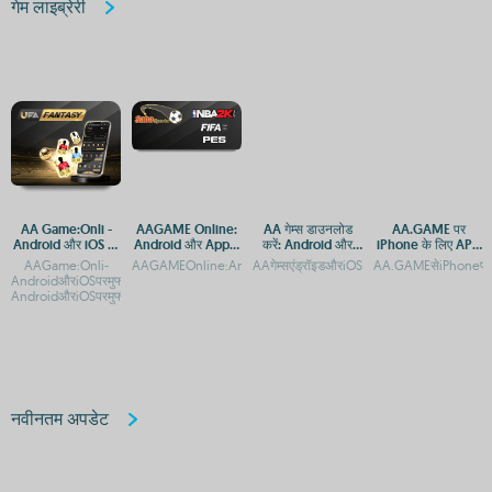
गेम लाइब्रेरी
AA Game:Onli -
AAGAME Online:
AA गेम्स डाउनलोड
AA.GAME पर
Android और iOS पर
Android और Apple
करें: Android और
iPhone के लिए APK
मुफ्त गेमिंग एप
पर एक्सेस करें, APP
iOS के लिए मुफ्त गेमिंग
डाउनलोड और इंस्टॉल
AAGame:Onli-
AAGAMEOnline:AndroidऔरAppleपरमुफ्तडाउनलोडAAGAMEOnlin
AAगेम्सएंड्रॉइडऔरiOSपरमुफ्तमेंडाउनलोडकरनेकेलि
AA.GAMEसेiPhoneपर
और APK डाउनलोड
ऐप
गाइड
AndroidऔरiOSपरमुफ्तगेमिंगएपAAGame:Onli-
करें
AndroidऔरiOSपरमुफ्तगेमिंगएपAAGame:Onl
नवीनतम अपडेट