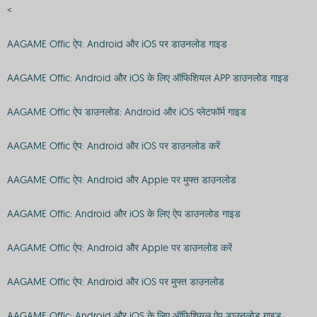
<
AAGAME Offic ऐप: Android और iOS पर डाउनलोड गाइड
AAGAME Offic: Android और iOS के लिए ऑफिशियल APP डाउनलोड गाइड
AAGAME Offic ऐप डाउनलोड: Android और iOS प्लेटफॉर्म गाइड
AAGAME Offic ऐप: Android और iOS पर डाउनलोड करें
AAGAME Offic ऐप: Android और Apple पर मुफ्त डाउनलोड
AAGAME Offic: Android और iOS के लिए ऐप डाउनलोड गाइड
AAGAME Offic ऐप: Android और Apple पर डाउनलोड करें
AAGAME Offic ऐप: Android और iOS पर मुफ्त डाउनलोड
AAGAME Offic: Android और iOS के लिए ऑफिशियल ऐप डाउनलोड गाइड