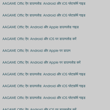
AAGAME Offic ऐप डाउनलोड: Android और iOS प्लेटफॉर्म गाइड
AAGAME Offic ऐप डाउनलोड: Android और iOS प्लेटफ़ॉर्म गाइड
AAGAME Offic ऐप: Android और Apple डाउनलोड गाइड
AAGAME Offic ऐप: Android और iOS पर डाउनलोड करें
AAGAME Offic ऐप: Android और Apple पर डाउन
AAGAME Offic ऐप: Android और Apple पर डाउनलोड करें
AAGAME Offic ऐप डाउनलोड: Android और iOS प्लेटफ़ॉर्म गाइड
AAGAME Offic ऐप डाउनलोड: Android और iOS प्लेटफ़ॉर्म गाइड
AAGAME Offic ऐप डाउनलोड: Android और iOS प्लेटफॉर्म गाइड
AAGAME Offic ऐप: Android और iOS पर डाउनलोड करें