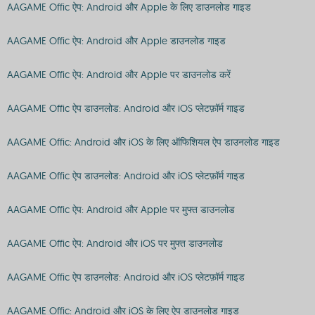
AAGAME Offic ऐप: Android और Apple के लिए डाउनलोड गाइड
AAGAME Offic ऐप: Android और Apple डाउनलोड गाइड
AAGAME Offic ऐप: Android और Apple पर डाउनलोड करें
AAGAME Offic ऐप डाउनलोड: Android और iOS प्लेटफ़ॉर्म गाइड
AAGAME Offic: Android और iOS के लिए ऑफिशियल ऐप डाउनलोड गाइड
AAGAME Offic ऐप डाउनलोड: Android और iOS प्लेटफ़ॉर्म गाइड
AAGAME Offic ऐप: Android और Apple पर मुफ्त डाउनलोड
AAGAME Offic ऐप: Android और iOS पर मुफ्त डाउनलोड
AAGAME Offic ऐप डाउनलोड: Android और iOS प्लेटफ़ॉर्म गाइड
AAGAME Offic: Android और iOS के लिए ऐप डाउनलोड गाइड