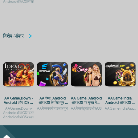
AndroidऔरiOSकेलिएमुफ्तऐपडाउ
विशेष ऑफर
AA Game:Down -
AA गेम्स: Android
AA Game: Android
AAGame India:
Android और iOS पर
और iOS के लिए मुफ्त
और iOS पर मुफ्त गेमिंग
Android और iOS पर
मुफ्त डाउनलोड
गेमिंग ऐप्स
एप्स
डाउनलोड करें और ऐप
AAGame:Down-
AAगेम्सकामोबाइलअनुभव:AndroidऔरiOSपरगेमिंगAAगेम्स:एंड्रॉइडऔरiOS
AAगेम्सएंड्रॉइडऔरiOSपरमुफ्तगेमिंगकाआनंदAA
AAGameIndiaApp:An
एक्सेस पाएं
AndroidऔरiOSपरडाउनलोडऔरएक्सेसगाइडAAGame:Down-
AndroidऔरiOSपरडाउनलोडकरेंTherei