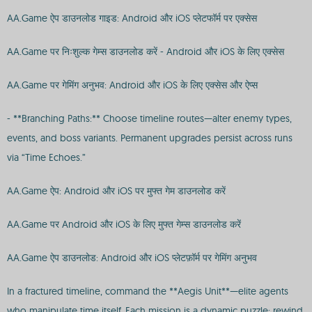
AA.Game ऐप डाउनलोड गाइड: Android और iOS प्लेटफॉर्म पर एक्सेस
AA.Game पर निःशुल्क गेम्स डाउनलोड करें - Android और iOS के लिए एक्सेस
AA.Game पर गेमिंग अनुभव: Android और iOS के लिए एक्सेस और ऐप्स
- **Branching Paths:** Choose timeline routes—alter enemy types,
events, and boss variants. Permanent upgrades persist across runs
via “Time Echoes.”
AA.Game ऐप: Android और iOS पर मुफ्त गेम डाउनलोड करें
AA.Game पर Android और iOS के लिए मुफ्त गेम्स डाउनलोड करें
AA.Game ऐप डाउनलोड: Android और iOS प्लेटफ़ॉर्म पर गेमिंग अनुभव
In a fractured timeline, command the **Aegis Unit**—elite agents
who manipulate time itself. Each mission is a dynamic puzzle: rewind