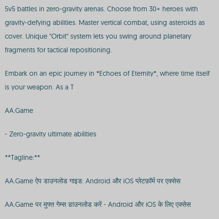
5v5 battles in zero-gravity arenas. Choose from 30+ heroes with
gravity-defying abilities. Master vertical combat, using asteroids as
cover. Unique "Orbit" system lets you swing around planetary
fragments for tactical repositioning.
Embark on an epic journey in *Echoes of Eternity*, where time itself
is your weapon. As a T
AA.Game
- Zero-gravity ultimate abilities
**Tagline:**
AA.Game ऐप डाउनलोड गाइड: Android और iOS प्लेटफ़ॉर्म पर एक्सेस
AA.Game पर मुफ्त गेम्स डाउनलोड करें - Android और iOS के लिए एक्सेस