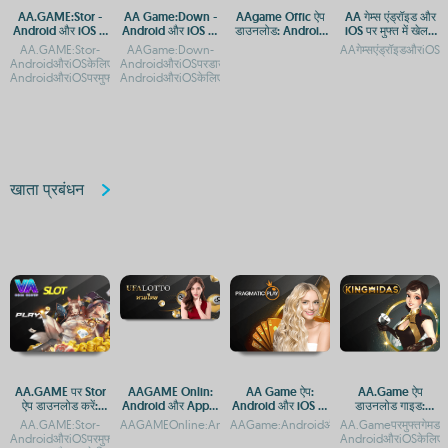
AA.GAME:Stor -
AA Game:Down -
AAgame Offic ऐप
AA गेम्स एंड्रॉइड और
Android और iOS के
Android और iOS पर
डाउनलोड: Android
iOS पर मुफ्त में खेलने
लिए ऐप्स और APK
डाउनलोड करें
और iOS प्लेटफ़ॉर्म पर
के लिए डाउनलोड करें
AA.GAME:Stor-
AAGame:Down-
AAगेम्सएंड्रॉइडऔरiOSपरम
डाउनलोड करें
गेमिंग एक्सेस
AndroidऔरiOSकेलिएमुफ्तऐपडाउनलोडकरेंAA.GAME:Stor-
AndroidऔरiOSपरडाउनलोडकरेंAAGame:Down-
AndroidऔरiOSपरमुफ्तगेम्सडाउ
AndroidऔरiOSकेलिएडाउनलोडगाइडAAGame:Down
खाता प्रबंधन
AA.GAME पर Stor
AAGAME Onlin:
AA Game ऐप:
AA.Game ऐप
ऐप डाउनलोड करें:
Android और Apple
Android और iOS पर
डाउनलोड गाइड:
Android और iOS के
के लिए एक्सेस करें
मुफ्त डाउनलोड और
Android और iOS
AA.GAME:Stor-
AAGAMEOnline:AndroidऔरiOSपरमुफ्तडाउनलोडऔरएक्सेसAAGAME
AAGame:AndroidऔरiOSपरमुफ्तडाउनलोडऔरए
AA.Gameपरमुफ्तगेमडाउ
लिए गाइड
एक्सेस
प्लेटफ़ॉर्म पर एक्सेस
AndroidऔरiOSपरमुफ्तगेम्सडाउनलोडकरेंAA.GAME:Stor-
AndroidऔरiOSकेलिएएक