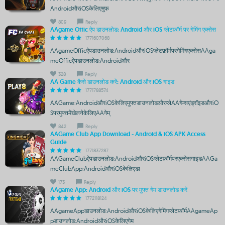
AndroidऔरiOSकेलिएमुफ
809
Reply
AAgame Offic ऐप डाउनलोड: Android और iOS प्लेटफ़ॉर्म पर गेमिंग एक्सेस
1771607068
AAgameOfficऐपडाउनलोड:AndroidऔरiOSप्लेटफ़ॉर्मपरगेमिंगएक्सेसAAga
meOfficऐपडाउनलोड:Androidऔर
328
Reply
AA Game कैसे डाउनलोड करें: Android और iOS गाइड
1771788574
AAGame:AndroidऔरiOSकेलिएमुफ्तडाउनलोडऔरप्लेAAगेम्सएंड्रॉइडऔरiO
Sपरमुफ्तमेंखेलनेकेलिएAAगेम्
842
Reply
AAGame Club App Download - Android & iOS APK Access
Guide
1771837287
AAGameClubऐपडाउनलोड:AndroidऔरiOSप्लेटफ़ॉर्मपरएक्सेसगाइडAAGa
meClubApp:AndroidऔरiOSकेलिएडा
173
Reply
AAgame App: Android और iOS पर मुफ्त गेम डाउनलोड करें
1772118124
AAgameAppडाउनलोड:AndroidऔरiOSकेलिएगेमिंगप्लेटफ़ॉर्मAAgameAp
pडाउनलोड:AndroidऔरiOSकेलिएगेम