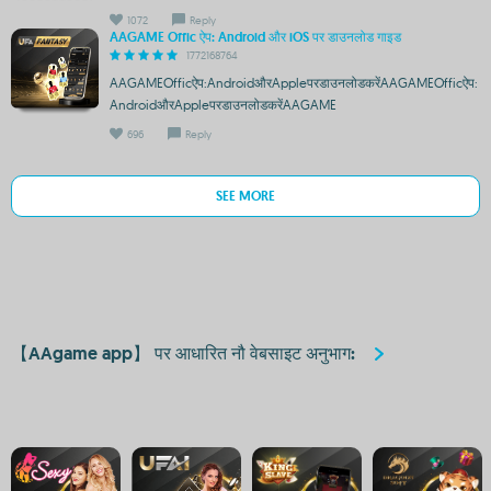
1072
Reply
AAGAME Offic ऐप: Android और iOS पर डाउनलोड गाइड
1772168764
AAGAMEOfficऐप:AndroidऔरAppleपरडाउनलोडकरेंAAGAMEOfficऐप:
AndroidऔरAppleपरडाउनलोडकरेंAAGAME
696
Reply
SEE MORE
【AAgame app】 पर आधारित नौ वेबसाइट अनुभाग: