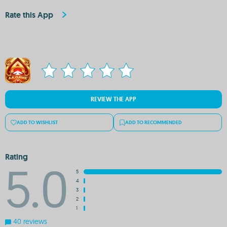
Rate this App
REVIEW THE APP
ADD TO WISHLIST
ADD TO RECOMMENDED
Rating
5.0
5
4
3
2
1
40 reviews