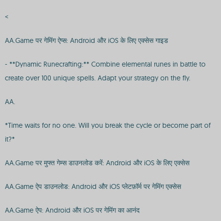
<
AA.Game पर गेमिंग ऐप्स: Android और iOS के लिए एक्सेस गाइड
- **Dynamic Runecrafting:** Combine elemental runes in battle to
create over 100 unique spells. Adapt your strategy on the fly.
AA.
*Time waits for no one. Will you break the cycle or become part of
it?*
AA.Game पर मुफ्त गेम्स डाउनलोड करें: Android और iOS के लिए एक्सेस
AA.Game ऐप डाउनलोड: Android और iOS प्लेटफ़ॉर्म पर गेमिंग एक्सेस
AA.Game ऐप: Android और iOS पर गेमिंग का आनंद