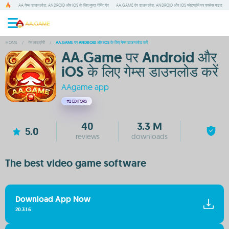
AA गेम्स डाउनलोड: ANDROID और IOS के लिए मुफ्त गेमिंग ऐप
AA.GAME ऐप डाउनलोड: ANDROID और IOS प्लेटफ़ॉर्म पर एक्सेस गाइड
HOME
/
गेम लाइब्रेरी
/
AA.GAME पर ANDROID और IOS के लिए गेम्स डाउनलोड करें
AA.Game पर Android और
iOS के लिए गेम्स डाउनलोड करें
AAgame app
#2
EDITORS
40
3.3 M
5.0
reviews
downloads
The best video game software
Download App Now
20.3.1.6