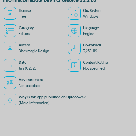
Information about DaVinci Resolve 20.3.1.6
License
Op. System
Free
Windows
Category
Language
Editors
English
Author
Downloads
Blackmagic Design
3,250,119
Date
Content Rating
Jan 9, 2026
Not specified
Advertisement
Not specified
Why is this app published on Uptodown?
(More information)